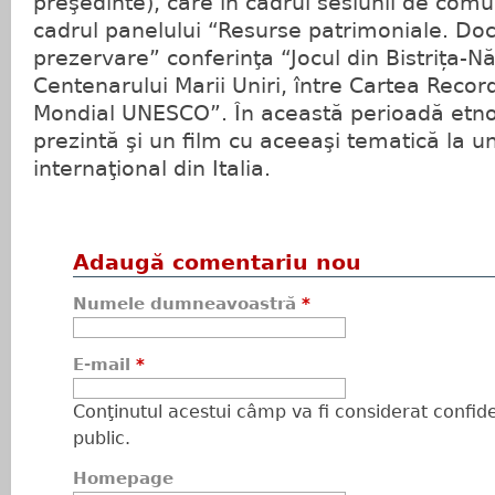
preşedinte), care în cadrul sesiunii de comu
cadrul panelului “Resurse patrimoniale. Do
prezervare” conferinţa “Jocul din Bistrița-N
Centenarului Marii Uniri, între Cartea Record
Mondial UNESCO”. În această perioadă etnol
prezintă şi un film cu aceeaşi tematică la un
internaţional din Italia.
Adaugă comentariu nou
Numele dumneavoastră
*
E-mail
*
Conţinutul acestui câmp va fi considerat confiden
public.
Homepage