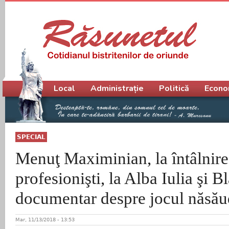
Meniu principal
Local
Administrație
Politică
Econo
SPECIAL
Menuţ Maximinian, la întâlnire
profesionişti, la Alba Iulia şi B
documentar despre jocul năsăud
Mar, 11/13/2018 - 13:53