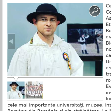
Ce
Co
As
Et
R
av
Bl
n
ca
Un
as
tr
ro
Ev
in
lu
cele mai importante universităţi, muzee, in