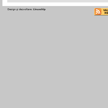
Design şi dezvoltare:
Linuxship