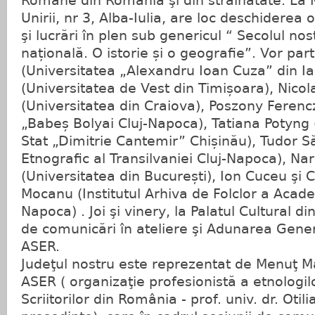
Române din România şi din străinătate. La 
Unirii, nr 3, Alba-Iulia, are loc deschiderea o
şi lucrări în plen sub genericul “ Secolul no
națională. O istorie și o geografie”. Vor par
(Universitatea „Alexandru Ioan Cuza” din Ia
(Universitatea de Vest din Timișoara), Nico
(Universitatea din Craiova), Poszony Ferenc
„Babeș Bolyai Cluj-Napoca), Tatiana Potyng 
Stat „Dimitrie Cantemir” Chișinău), Tudor 
Etnografic al Transilvaniei Cluj-Napoca), Nar
(Universitatea din București), Ion Cuceu şi
Mocanu (Institutul Arhiva de Folclor a Acad
Napoca) . Joi şi vinery, la Palatul Cultural di
de comunicări în ateliere şi Adunarea Gene
ASER.
Judeţul nostru este reprezentat de Menuţ
ASER ( organizaţie profesionistă a etnologil
Scriitorilor din România - prof. univ. dr. Oti