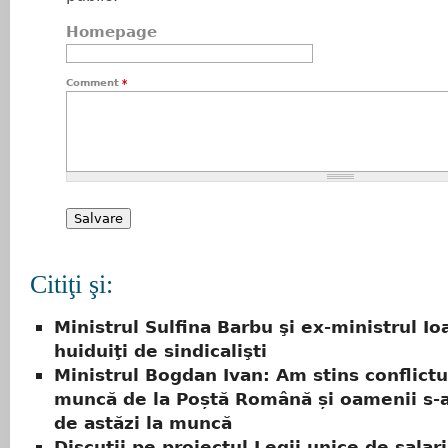
Homepage
Comment
*
Citiţi şi:
Ministrul Sulfina Barbu şi ex-ministrul Io
huiduiţi de sindicalişti
Ministrul Bogdan Ivan: Am stins conflictu
muncă de la Poștă Română și oamenii s-a
de astăzi la muncă
Discuţii pe proiectul Legii unice de salar