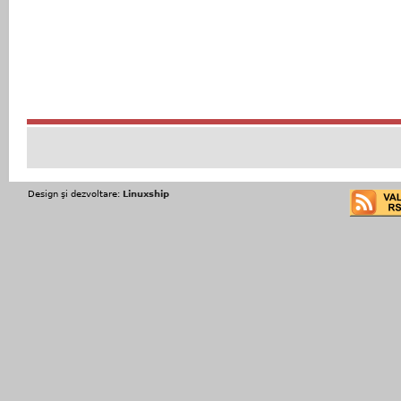
Design şi dezvoltare:
Linuxship