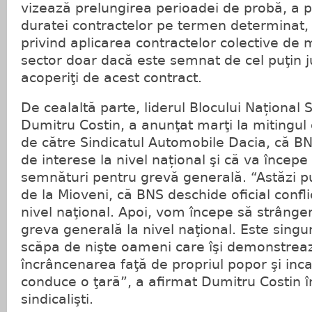
vizează prelungirea perioadei de probă, a p
duratei contractelor pe termen determinat, 
privind aplicarea contractelor colective de 
sector doar dacă este semnat de cel puţin j
acoperiţi de acest contract.
De cealaltă parte, liderul Blocului Național S
Dumitru Costin, a anunţat marţi la mitingul 
de către Sindicatul Automobile Dacia, că BN
de interese la nivel național şi că va începe
semnături pentru grevă generală. “Astăzi p
de la Mioveni, că BNS deschide oficial confli
nivel naţional. Apoi, vom începe să strâng
greva generală la nivel naţional. Este singu
scăpa de nişte oameni care îşi demonstrea
încrâncenarea faţă de propriul popor şi inc
conduce o ţară”, a afirmat Dumitru Costin în
sindicalişti.