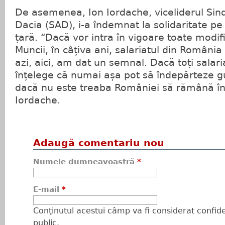
De asemenea, Ion Iordache, viceliderul Sin
Dacia (SAD), i-a îndemnat la solidaritate pe t
țară. “Dacă vor intra în vigoare toate modifi
Muncii, în câțiva ani, salariatul din România
azi, aici, am dat un semnal. Dacă toți salari
înțelege că numai așa pot să îndepărteze gu
dacă nu este treaba României să rămână în
Iordache.
Adaugă comentariu nou
Numele dumneavoastră
*
E-mail
*
Conţinutul acestui câmp va fi considerat confiden
public.