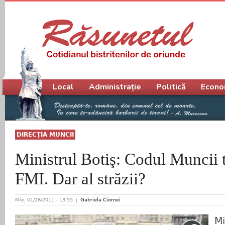
Meniu principal
Local
Administrație
Politică
Econo
DIRECŢIA MUNCII
Ministrul Botiş: Codul Muncii t
FMI. Dar al străzii?
Mie, 01/26/2011 - 13:55
Gabriela Ciornei
Mi