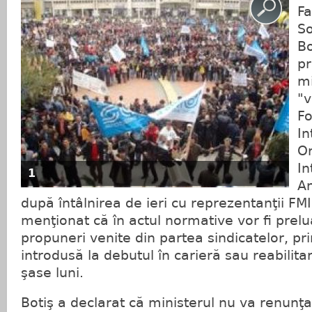
Fa
So
Bo
pr
mi
"v
Fo
In
Or
In
1
An
după întâlnirea de ieri cu reprezentanţii FMI.
menţionat că în actul normative vor fi prelu
propuneri venite din partea sindicatelor, pr
introdusă la debutul în carieră sau reabilit
şase luni.
Botiş a declarat că ministerul nu va renunţa