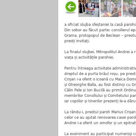
a oficiat slujba sfeștaniei la casă parohia
Din sobor au făcut parte: consilierul e
Grama, protopopul de Beclean – preotul
preoți invitați.
La finalul slujbei, Mitropolitul Andrei a 
viața și activitățile parohiei.
Pentru întreaga activitate administrativ
dreptul de a purta brâul roșu, pe preo
Crișan i-a oferit o icoană cu Maica Do
și Gheorghe Balla, au fost distinși cu G
Călin Pele și Ion Bucilă au primit Ordi
membrilor Consiliului și Comitetului paro
iar copiilor și tinerilor prezenți le-a dăr
La rându-i, preotul paroh Marius Crișan a
celor ce au ajutat renovarea casei paroh
Andrei i-a oferit un omofor și un epitrah
La eveniment au participat numeroși cred