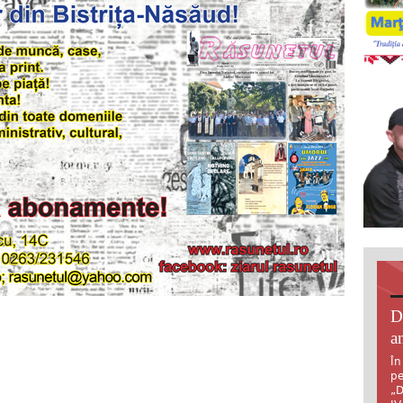
D
an
În
pe
„D