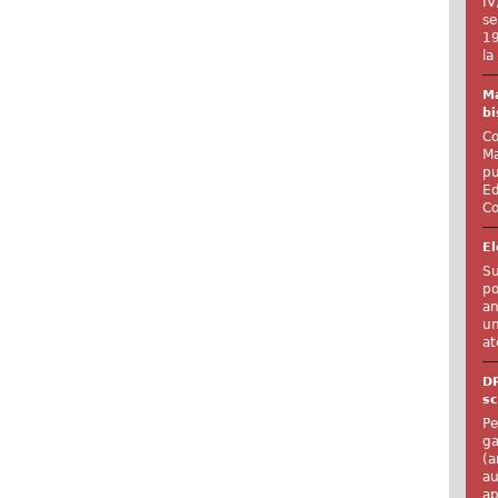
IV
se
19
la
Ma
bi
Co
Ma
pu
Ed
Co
El
Su
po
an
un
at
D
sc
Pe
ga
(a
au
ap