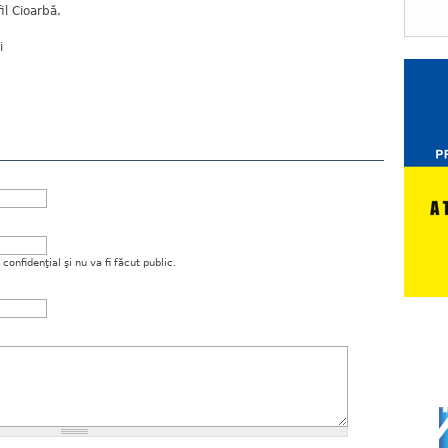
il Cioarbă.
i
onfidenţial şi nu va fi făcut public.