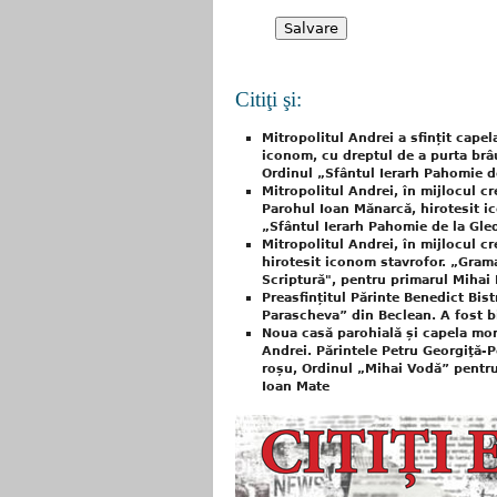
Citiţi şi:
Mitropolitul Andrei a sfințit capel
iconom, cu dreptul de a purta brâu
Ordinul „Sfântul Ierarh Pahomie d
Mitropolitul Andrei, în mijlocul c
Parohul Ioan Mănarcă, hirotesit i
„Sfântul Ierarh Pahomie de la Gle
Mitropolitul Andrei, în mijlocul cr
hirotesit iconom stavrofor. „Gram
Scriptură", pentru primarul Mihai 
Preasfințitul Părinte Benedict Bis
Parascheva” din Beclean. A fost 
Noua casă parohială și capela mort
Andrei. Părintele Petru Georgiţă-
roșu, Ordinul „Mihai Vodă” pentr
Ioan Mate