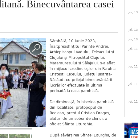
itană. Binecuvântarea casei
Joi, 1
Joi, 1
Joi, 1
Sâmbătă, 10 iunie 2023,
Înaltpreasfințitul Părinte Andrei,
Joi, 1
Arhiepiscopul Vadului, Feleacului și
Clujului și Mitropolitul Clujului,
Maramureșului și Sălajului, s-a aflat
Joi, 1
în mijlocul credincioșilor din Parohia
Cristeștii Ciceului, județul Bistrița-
Năsăud, cu prilejul binecuvântării
Joi, 1
lucrărilor efectuate în ultima
perioadă la casa parohială.
De dimineață, în biserica parohială
Joi, 1
din localitate, protopopul de
Beclean, preotul Cristian Dragoș,
alături de un sobor de clerici, a
oficiat Sfânta Liturghie.
După sâvârșirea Sfintei Liturghii, de