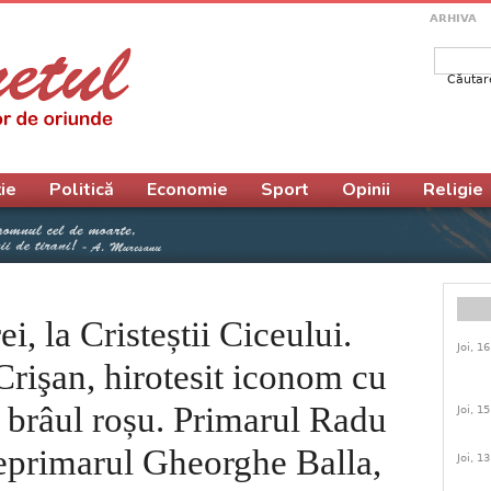
ARHIVA
Căutar
Form
ie
Politică
Economie
Sport
Opinii
Religie
i, la Cristeștii Ciceului.
Joi, 1
Crişan, hirotesit iconom cu
a brâul roșu. Primarul Radu
Joi, 1
eprimarul Gheorghe Balla,
Joi, 1