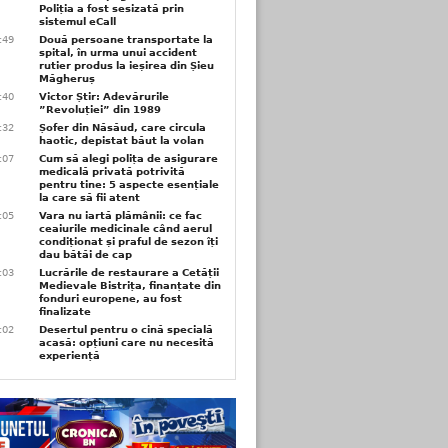
Poliția a fost sesizată prin
sistemul eCall
3:49
Două persoane transportate la
spital, în urma unui accident
rutier produs la ieșirea din Șieu
Măgheruș
3:40
Victor Știr: Adevărurile
”Revoluției” din 1989
3:32
Șofer din Năsăud, care circula
haotic, depistat băut la volan
1:07
Cum să alegi polița de asigurare
medicală privată potrivită
pentru tine: 5 aspecte esențiale
la care să fii atent
1:05
Vara nu iartă plămânii: ce fac
ceaiurile medicinale când aerul
condiționat și praful de sezon îți
dau bătăi de cap
1:03
Lucrările de restaurare a Cetății
Medievale Bistrița, finanțate din
fonduri europene, au fost
finalizate
1:02
Desertul pentru o cină specială
acasă: opțiuni care nu necesită
experiență