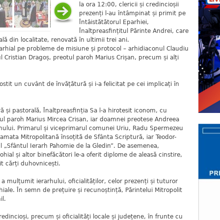
la ora 12:00, clericii și credincioșii
prezenți l-au întâmpinat și primit pe
Întâistătătorul Eparhiei,
Înaltpreasfințitul Părinte Andrei, care
lă din localitate, renovată în ultimii trei ani.
parhial pe probleme de misiune și protocol – arhidiaconul Claudiu
 Cristian Dragoș, preotul paroh Marius Crișan, precum și alți
rostit un cuvânt de învățătură și i-a felicitat pe cei implicați în
ă și pastorală, Înaltpreasfinția Sa l-a hirotesit iconom, cu
tul paroh Marius Mircea Crisan, iar doamnei preotese Andreea
mnului. Primarul și viceprimarul comunei Uriu, Radu Spermezeu
ramata Mitropolitană însoțită de Sfânta Scriptură, iar Teodor-
nul „Sfântul Ierarh Pahomie de la Gledin”. De asemenea,
hial și altor binefăcători le-a oferit diplome de aleasă cinstire,
uit cărți duhovnicești.
 mulțumit ierarhului, oficialităților, celor prezenți și tuturor
iale. În semn de prețuire și recunoștință, Părintelui Mitropolit
il.
incioși, precum și oficialități locale și județene, în frunte cu