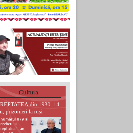
Cultura
REPTATEA din 1930. 14
i, prizonieri la ruși
 numărul 879 al
riodicului
reptatea” (an.