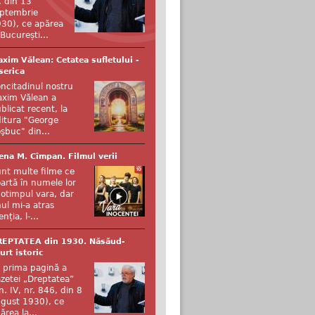
, din 13
ptembrie
30), ce apărea
 București...
xim Vălean: Cetatea sufletului -
serica
ncitadinul nostru
xim Vălean a
blicat recent, la
itura "George
şbuc" din...
ena M. Cîmpan. Filmul verii
nt multe filme ce
artă în numele lor
otimpul vara, dar
ul mi-a atras
enția, l-...
REPTATEA din 1930. Năsăud-
urt istoric
 prima pagină a
zetei „Dreptatea”
n. IV, nr. 846, din 8
gust 1930), ce
ărea la...