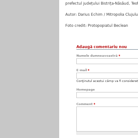
prefectul județului Bistrița-Năsăud, Teof
Autor: Darius Echim / Mitropolia Clujulu
Foto credit: Protopopiatul Beclean
Adaugă comentariu nou
Numele dumneavoastră
*
E-mail
*
Conţinutul acestui câmp va fi considerat c
Homepage
Comment
*