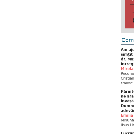
Come
Am aju
simțit
dr. Ma
întreg
Mirela
Recuno
Cristia
traiesc.
Părint
ne ara
învăță
Dumne
adevă
Emilia
Minunat
Iisus H
Lucrăr