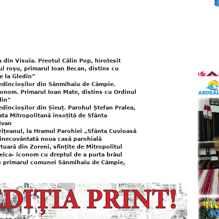
a din Visuia. Preotul Călin Pop, hirotesit
l roșu, primarul Ioan Becan, distins cu
e la Gledin”
redincioșilor din Sânmihaiu de Câmpie.
conom. Primarul Ioan Mate, distins cu Ordinul
din”
edincioșilor din Șieuț. Parohul Ștefan Pralea,
ata Mitropolitană însoțită de Sfânta
Ivan
trițeanul, la Hramul Parohiei „Sfânta Cuvioasă
binecuvântată noua casă parohială
uară din Zoreni, sfințite de Mitropolitul
Peica- iconom cu dreptul de a purta brâul
u primarul comunei Sânmihaiu de Câmpie,