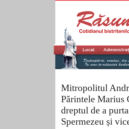
Meniu principal
Local
Administraț
Mitropolitul Andre
Părintele Marius 
dreptul de a purt
Spermezeu și vic