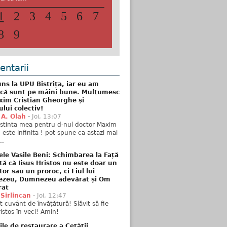
1
2
3
4
5
6
7
8
9
ntarii
ns la UPU Bistrița, iar eu am
 că sunt pe mâini bune. Mulţumesc
xim Cristian Gheorghe şi
ului colectiv!
 A. Olah
-
Joi, 13:07
stinta mea pentru d-nul doctor Maxim
n este infinita ! pot spune ca astazi mai
..
ele Vasile Beni: Schimbarea la Față
tă că Iisus Hristos nu este doar un
tor sau un proroc, ci Fiul lui
zeu, Dumnezeu adevărat și Om
rat
 Sirlincan
-
Joi, 12:47
 cuvânt de învățătură! Slăvit să fie
ristos în veci! Amin!
ile de restaurare a Cetății