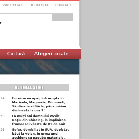
PUBLICITATE
REDACŢIA
CONTACT
e
ular de căutare
Cultură
Alegeri locale
6:14
Furnizarea apei, întreruptă în
Mărișelu, Măgurele, Domnești,
Sântioana și Bârla, până mâine
dimineață la ora 7!
5:50
La mulți ani domnului Vasile
Rațiu din Chiraleș, la împlinirea
frumoasei vârste de 85 de ani!
3:56
Șofer, domiciliat în SUA, depistat
băut la volan, în urma unui
accident cu pagube materiale.