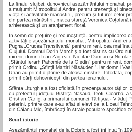
La finalul slujbei, duhovnicul așezământului monahal, pr
a mulțumit Mitropolitului Andrei pentru prezență și binec
viața și activitățile mănăstirii, precum și tuturor celor p
din partea mănăstirii, maica stareță Veronica Coțofană i-a
arhierească și un aranjament floral.
În semn de prețuire și recunoștință, pentru implicarea co
activitățile așezământului monahal, Mitropolitul Andrei 
Pugna „Crucea Transilvană” pentru mireni, cea mai înaltă
Clujului. Domnul Dorin Marchiș a fost distins cu Ordinul
mireni, domnii Ioan Zăgrean, Nicolae Damian și Nicolae 
„Sfântul Ierarh Pahomie de la Gledin” pentru mireni, d
primit Ordinul „Sfinții Martiri Năsăudeni”, iar domnii Va
Urian au primit diplome de aleasă cinstire. Totodată, copii
primit cărți duhovnicești din partea ierarhului.
Sfânta Liturghie a fost oficiată în prezența autorităților l
cu prefectul județului Bistrița-Năsăud, Teofil Cioarbă, a 
Cristian Cârlig, a primarului comunei Târlișua - Vlăduț P
pelerini, printre care s-au aflat și elevi de la Liceul Te
din Căianu Mic, îmbrăcați în straie populare specifice z
Scurt istoric
Aşezământul monahal de la Dobric a fost înfiinţat în 1992,