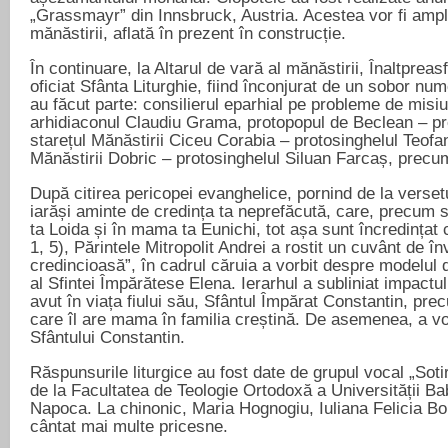
„Grassmayr” din Innsbruck, Austria. Acestea vor fi ampl
mănăstirii, aflată în prezent în construcție.
În continuare, la Altarul de vară al mănăstirii, Înaltpreasf
oficiat Sfânta Liturghie, fiind înconjurat de un sobor num
au făcut parte: consilierul eparhial pe probleme de misiu
arhidiaconul Claudiu Grama, protopopul de Beclean – pr
starețul Mănăstirii Ciceu Corabia – protosinghelul Teofa
Mănăstirii Dobric – protosinghelul Siluan Farcaș, precum ș
După citirea pericopei evanghelice, pornind de la versetu
iarăși aminte de credința ta neprefăcută, care, precum s-
ta Loida și în mama ta Eunichi, tot așa sunt încredințat c
1, 5), Părintele Mitropolit Andrei a rostit un cuvânt de în
credincioasă”, în cadrul căruia a vorbit despre modelul 
al Sfintei Împărătese Elena. Ierarhul a subliniat impactul
avut în viața fiului său, Sfântul Împărat Constantin, pre
care îl are mama în familia creștină. De asemenea, a vorb
Sfântului Constantin.
Răspunsurile liturgice au fost date de grupul vocal „Soti
de la Facultatea de Teologie Ortodoxă a Universității Ba
Napoca. La chinonic, Maria Hognogiu, Iuliana Felicia B
cântat mai multe pricesne.