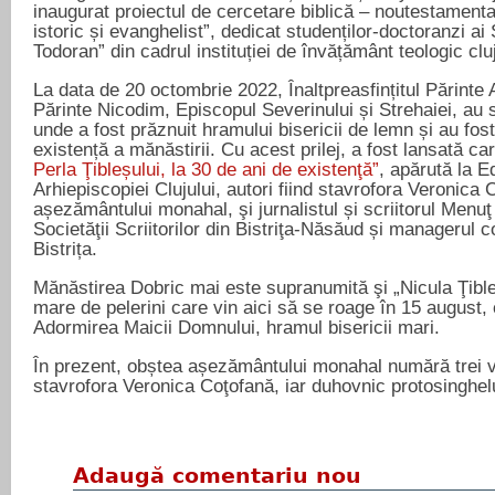
inaugurat proiectul de cercetare biblică – noutestamenta
istoric și evanghelist”, dedicat studenților-doctoranzi ai 
Todoran” din cadrul instituției de învățământ teologic clu
La data de 20 octombrie 2022, Înaltpreasfințitul Părinte A
Părinte Nicodim, Episcopul Severinului și Strehaiei, au s
unde a fost prăznuit hramului bisericii de lemn și au fos
existență a mănăstirii. Cu acest prilej, a fost lansată ca
Perla Ţibleșului, la 30 de ani de existenţă”
, apărută la E
Arhiepiscopiei Clujului, autori fiind stavrofora Veronica 
așezământului monahal, şi jurnalistul și scriitorul Menu
Societăţii Scriitorilor din Bistriţa-Năsăud și managerul c
Bistrița.
Mănăstirea Dobric mai este supranumită şi „Nicula Ţible
mare de pelerini care vin aici să se roage în 15 august,
Adormirea Maicii Domnului, hramul bisericii mari.
În prezent, obștea așezământului monahal numără trei vie
stavrofora Veronica Coţofană, iar duhovnic protosinghel
Adaugă comentariu nou