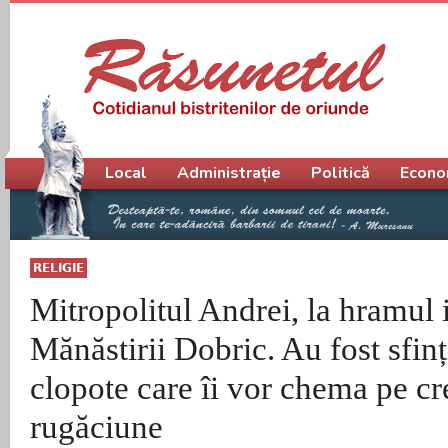
Meniu principal
Local
Administrație
Politică
Econo
RELIGIE
Mitropolitul Andrei, la hramul i
Mănăstirii Dobric. Au fost sfinț
clopote care îi vor chema pe cr
rugăciune