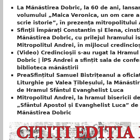
La Mănăstirea Dobric, la 60 de ani, lansa
volumului „Maica Veronica, un om care a 
scrie istorie”, în prezenţa mitropolitului
Sfinţii Împărați Constantin și Elena, cinsti
Mănăstirea Dobric, cu prilejul hramului is
Mitropolitul Andrei, în mijlocul credincioș
(Video) Credincioşii s-au rugat la Hramul
Dobric | ÎPS Andrei a sfințit sala de confe
biblioteca mănăstirii
PreaSfințitul Samuel Bistrițeanul a oficia
Liturghie pe Valea Țibleșului, la Mănăsti
de Hramul Sfântul Evanghelist Luca
Mitropolitul Andrei, la hramul bisericii d
„Sfântul Apostol și Evanghelist Luca” de 
Mănăstirea Dobric