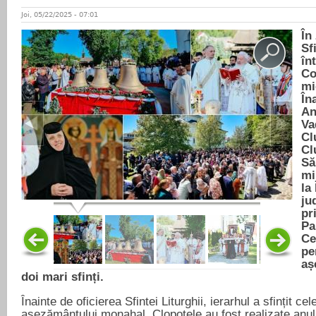
Joi, 05/22/2025 - 07:01
În
Sf
în
Co
mi
În
An
Va
Cl
Cl
Să
mi
la
ju
pr
Pa
Ce
pe
aș
doi mari sfinți.
Înainte de oficierea Sfintei Liturghii, ierarhul a sfințit cel
așezământului monahal. Clopotele au fost realizate anul