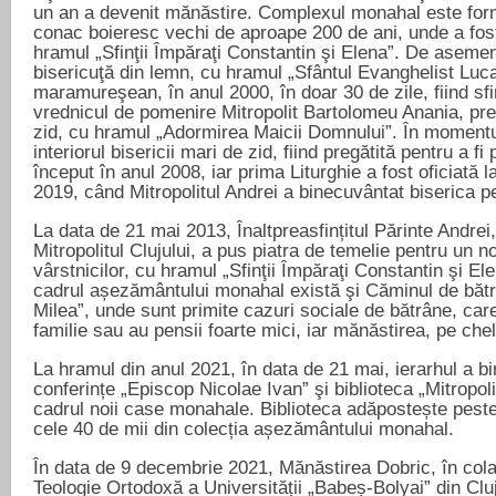
un an a devenit mănăstire. Complexul monahal este form
conac boieresc vechi de aproape 200 de ani, unde a fos
hramul „Sfinţii Împăraţi Constantin şi Elena”. De aseme
bisericuţă din lemn, cu hramul „Sfântul Evanghelist Luca”
maramureşean, în anul 2000, în doar 30 de zile, fiind sfi
vrednicul de pomenire Mitropolit Bartolomeu Anania, pr
zid, cu hramul „Adormirea Maicii Domnului”. În momentu
interiorul bisericii mari de zid, fiind pregătită pentru a fi
început în anul 2008, iar prima Liturghie a fost oficiată 
2019, când Mitropolitul Andrei a binecuvântat biserica pe
La data de 21 mai 2013, Înaltpreasfințitul Părinte Andrei
Mitropolitul Clujului, a pus piatra de temelie pentru un n
vârstnicilor, cu hramul „Sfinţii Împăraţi Constantin şi Ele
cadrul așezământului monahal există şi Căminul de bătr
Milea”, unde sunt primite cazuri sociale de bătrâne, ca
familie sau au pensii foarte mici, iar mănăstirea, pe chelt
La hramul din anul 2021, în data de 21 mai, ierarhul a b
conferințe „Episcop Nicolae Ivan” şi biblioteca „Mitropol
cadrul noii case monahale. Biblioteca adăpostește pest
cele 40 de mii din colecția așezământului monahal.
În data de 9 decembrie 2021, Mănăstirea Dobric, în col
Teologie Ortodoxă a Universității „Babeș-Bolyai” din Clu