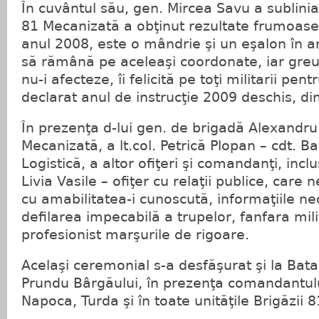
În cuvântul său, gen. Mircea Savu a sublinia
81 Mecanizată a obţinut rezultate frumoase 
anul 2008, este o mândrie şi un eşalon în
să rămână pe aceleaşi coordonate, iar greut
nu-i afecteze, îi felicită pe toţi militarii pent
declarat anul de instrucţie 2009 deschis, d
În prezenţa d-lui gen. de brigadă Alexandru 
Mecanizată, a lt.col. Petrică Plopan – cdt. B
Logistică, a altor ofiţeri şi comandanţi, incl
Livia Vasile – ofiţer cu relaţii publice, care
cu amabilitatea-i cunoscută, informaţiile n
defilarea impecabilă a trupelor, fanfara mi
profesionist marşurile de rigoare.
Acelaşi ceremonial s-a desfăşurat şi la Batal
Prundu Bârgăului, în prezenţa comandantului
Napoca, Turda şi în toate unităţile Brigăzii 