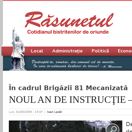
Meniu principal
Local
Administrație
Politică
Econo
În cadrul Brigăzii 81 Mecanizată
NOUL AN DE INSTRUCŢIE –
Lun, 01/05/2009 - 15:07
Ioan Lazăr
D
de