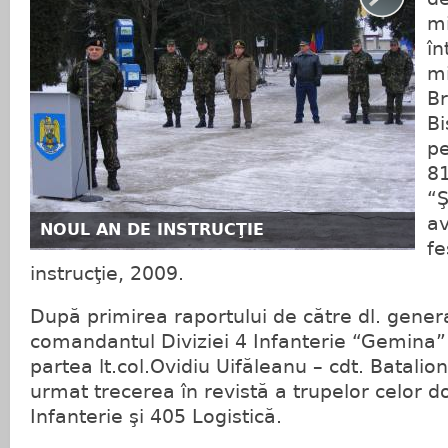
mi
în
mi
Br
Bi
pe
81
“Ş
av
NOUL AN DE INSTRUCŢIE
fe
instrucţie, 2009.
După primirea raportului de către dl. gener
comandantul Diviziei 4 Infanterie “Gemina”
partea lt.col.Ovidiu Uifăleanu – cdt. Batalion
urmat trecerea în revistă a trupelor celor 
Infanterie şi 405 Logistică.