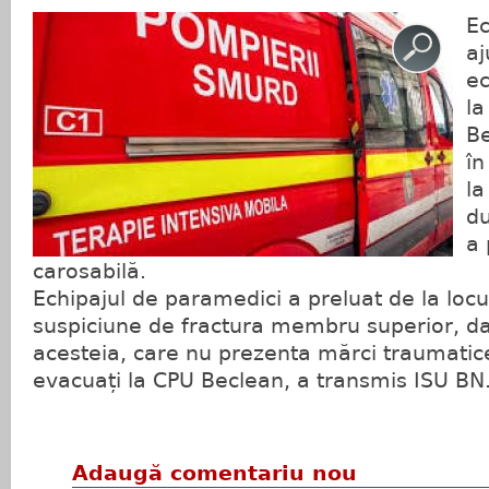
Ec
aj
ec
la
Be
în
la
du
a 
carosabilă.
Echipajul de paramedici a preluat de la locu
suspiciune de fractura membru superior, dar
acesteia, care nu prezenta mărci traumatice 
evacuați la CPU Beclean, a transmis ISU BN
Adaugă comentariu nou