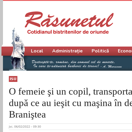
Meniu principal
Local
Administrație
Politică
Econo
ISU
O femeie şi un copil, transportaţ
după ce au ieşit cu maşina în de
Braniştea
Joi, 06/02/2022 - 09:30