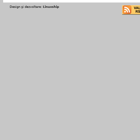
Design şi dezvoltare:
Linuxship