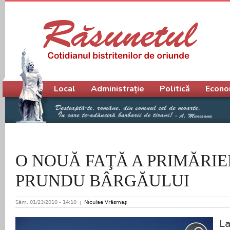
Meniu principal
Local
Administrație
Politică
Econo
O NOUĂ FAŢĂ A PRIMĂRIE
PRUNDU BÂRGĂULUI
Sâm, 01/23/2010 - 14:10
Niculae Vrăsmaş
La