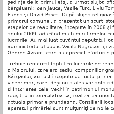
şedinţe de la primul etaj, a urmat slujba ofic
bârgăuani: Ioan Jauca, Vasile Turc, Liviu T
Pugna şi David Paşca. După slujba religioasă
primarul comunei, a prezentat un scurt istoric
etapelor de reabilitare, începute în 2008 şi fi
anului 2009, aducând mulţumiri firmelor car
lucrările. Au mai luat cuvântul deputatul Io
administratorul public Vasile Negruşeri şi vi
George Avram, care au apreciat eforturile 
Trebuie remarcat faptul că lucrările de reabi
a Maiorului, care era sediul companiilor gră
Bârgăului, au fost începute de fostul primar 
viceprimar, care, deşi nu a ales varianta ridi
şi înscrierea celei vechi în patrimoniul mon
reuşit, prin tenacitatea sa, realizarea unei 
actuala primărie prundeană. Consilierii locali
aparatul primăriei sunt mulţumiţi de noile 