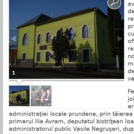
av
de
re
pr
cu
of
re
no
mo
de
1
v
Fe
jo
ar
administraţiei locale prundene, prin tăierea 
primarul Ilie Avram, deputatul bistriţean Ioa
administratorul public Vasile Negruşeri, dup