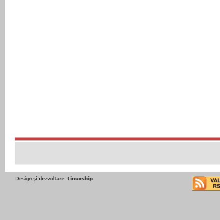
Design şi dezvoltare:
Linuxship