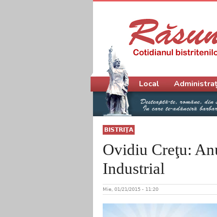
Meniu principal
Local
Administraț
BISTRIŢA
Ovidiu Creţu: Anu
Industrial
Mie, 01/21/2015 - 11:20