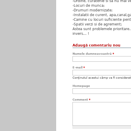
-Ordine, curatenie si sa nu mai v
-Locuri de munca;
-Drumuri modernizate;
-Instalatii de curent, apa,canal,ga
-Camine cu locuri suficiente pentr
-Spatii verzi si de agrement;
Astea sunt problemele prioritare..
invers... !
Adaugă comentariu nou
Numele dumneavoastră
*
E-mail
*
Conţinutul acestui câmp va fi considerat c
Homepage
Comment
*