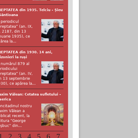
EPTATEA din 1935. Telciu - Șieu
Sântioana
 periodicul
reptatea” (an. IX,
. 2187, din 13
nuarie 1935), ce
ărea la...
EPTATEA din 1930. 14 ani,
izonieri la ruși
 numărul 879 al
riodicului
reptatea” (an. IV,
n 13 septembrie
30), ce apărea la...
xim Vălean: Cetatea sufletului -
serica
ncitadinul nostru
xim Vălean a
blicat recent, la
itura "George
şbuc" din...
1
2
3
4
5
6
7