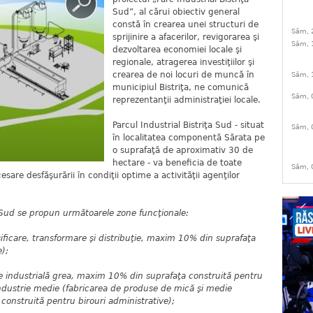
Sud”, al cărui obiectiv general
constă în crearea unei structuri de
Sâm, 
sprijinire a afacerilor, revigorarea şi
Sâm, 
dezvoltarea economiei locale şi
regionale, atragerea investiţiilor şi
crearea de noi locuri de muncă în
Sâm, 
municipiul Bistriţa, ne comunică
Sâm, 
reprezentanţii administraţiei locale.
Parcul Industrial Bistriţa Sud - situat
Sâm, 
în localitatea componentă Sărata pe
o suprafaţă de aproximativ 30 de
hectare - va beneficia de toate
Sâm, 
ecesare desfăşurării în condiţii optime a activităţii agenţilor
ţa Sud se propun următoarele zone funcţionale:
asificare, transformare şi distribuţie, maxim 10% din suprafaţa
e);
e industrială grea, maxim 10% din suprafaţa construită pentru
industrie medie (fabricarea de produse de mică şi medie
onstruită pentru birouri administrative);