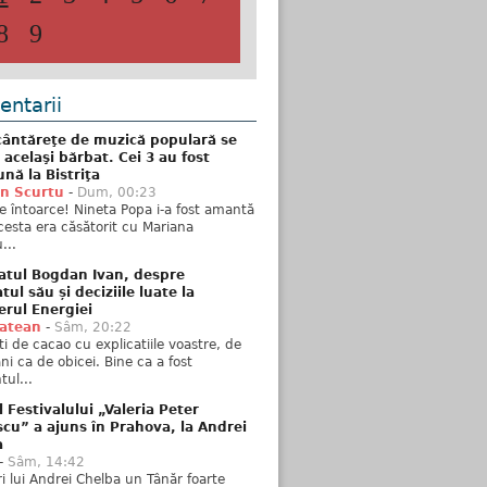
8
9
ntarii
ântăreţe de muzică populară se
 acelaşi bărbat. Cei 3 au fost
nă la Bistriţa
n Scurtu
-
Dum, 00:23
e întoarce! Nineta Popa i-a fost amantă
esta era căsătorit cu Mariana
...
atul Bogdan Ivan, despre
ul său și deciziile luate la
erul Energiei
tatean
-
Sâm, 20:22
ti de cacao cu explicatiile voastre, de
i ca de obicei. Bine ca a fost
ul...
l Festivalului „Valeria Peter
cu” a ajuns în Prahova, la Andrei
a
-
Sâm, 14:42
ări lui Andrei Chelba un Tânăr foarte