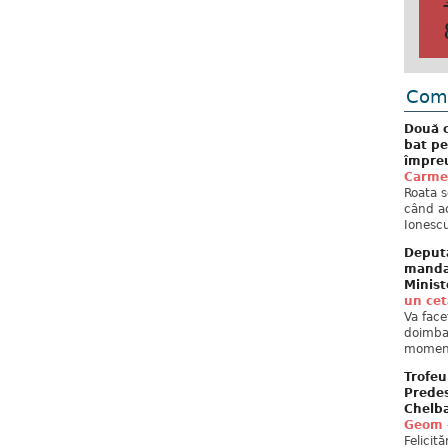
Come
Două c
bat pe
împreu
Carme
Roata s
când ac
Ionescu
Deput
mandat
Minist
un ce
Va face
doimban
moment
Trofeu
Predes
Chelb
Geom
Felicit