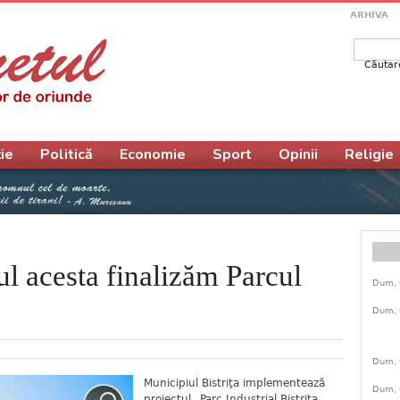
ARHIVA
Căutar
Form
ie
Politică
Economie
Sport
Opinii
Religie
l acesta finalizăm Parcul
Dum, 
Dum, 
Dum, 
Municipiul Bistriţa implementează
Dum, 
proiectul „Parc Industrial Bistriţa