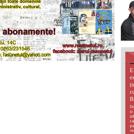
E
e
ț
c
B
Do
și
ad
ca
pa
re