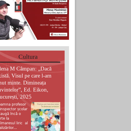
Cultura
lena M Câmpan: „Dacă
xistă. Visul pe care l-am
inut minte. Dimineața
uvintelor”, Ed. Eikon,
ucurești, 2025
amna profesor
 inspector școlar
augă încă o
rte la
lmaresul liric al
alizărilor...