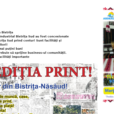
 Bistrița
 Industrial Bistriţa Sud au fost concesionate
triţa Sud prind contur! Sunt facilităţi şi
tori!
mai puţini bani
trebuie să sprijine business-ul comunităţii.
cilităţi importante