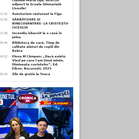
Claudia-Maria Iuja, director
adjunct la Școala Gimnazială
Livezile!
22:05
Autoturism răsturnat la Figa
16:56
SĂRBĂTOARE ȘI
BINECUVÂNTARE- LA CRISTEȘTII-
CICEULUI
15:38
Incendiu izbucnit la o casă în
Jelna
08:46
Biblioteca de vară. Timp de
calitate alături de copiii din
Rebra
08:32
Elena M Câmpan: „Dacă există.
Visul pe care l-am ținut minte.
Dimineața cuvintelor”, Ed.
Eikon, București, 2025
08:26
Zile de grație la Teaca