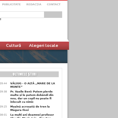
PUBLICITATE
REDACŢIA
CONTACT
e
ular de căutare
Cultură
Alegeri locale
09:44
VĂLIUG – O ALTĂ „MARE DE LA
MUNTE”
09:38
Pr. Vasile Beni: Putem pierde
multe și le putem dobândi din
nou, dar un copil nu poate fi
înlocuit cu nimic
09:25
Mașină acroșată de tren la
Măgura Ilvei
08:01
La mulți ani doamnei profesor