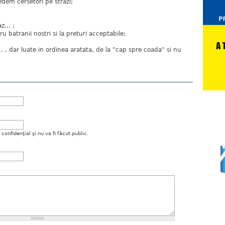
edem cersetori pe strazi;
z... ;
u batranii nostri si la preturi acceptabile;
. , dar luate in ordinea aratata, de la "cap spre coada" si nu
onfidenţial şi nu va fi făcut public.