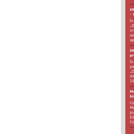
DR
– 
În
„D
nr
ia
ap
DR
pr
În
pe
„D
di
19
Ma
bi
Co
Ma
pu
Ed
Co