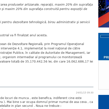
ricarea produselor artizanale, reparaţii, maxim 20% din suprafaţa
ve şi maxim 20% din suprafaţa construită pentru expoziţii de
uri pentru dezvoltare tehnologică, birou administrativ şi servicii
ustrial va fi finalizat anul acesta.
opean de Dezvoltare Regională, prin Programul Operaţional
 intervenţie 4.1, implementat la nivel naţional de către
nistraţiei Publice, în calitate de Autoritate de Management, iar
st, organism intermediar al programului ce monitorizează
 valoare totală de 35.170.442,56 lei, din care 16.062.686,17 lei
24/01/15 09:30
 de locuri de munca , este benefica, indiferent cine este
afara ). Mai bine s-ar ocupa domnul primar numai de asa ceva , ca
 celelalte in plan secund . Noua ne trebuie :