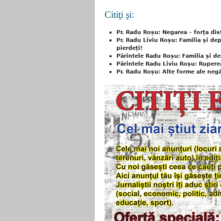
Citiţi şi:
Pr. Radu Roșu: Negarea – forța dist
Pr. Radu Liviu Roșu: Familia și dep
pierdeți!
Părintele Radu Roșu: Familia și d
Părintele Radu Liviu Roșu: Rupere
Pr. Radu Roșu: Alte forme ale negă