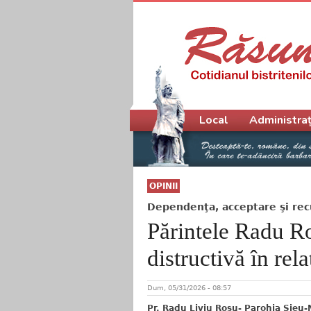
Meniu principal
Local
Administraț
OPINII
Dependenţa, acceptare şi re
Părintele Radu Ro
distructivă în rela
Dum, 05/31/2026 - 08:57
Pr. Radu Liviu Roșu- Parohia Şieu-M