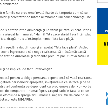
 o problemă.“
r-o familie cu probleme învaţă foarte de timpuriu cum să se
ionier şi cercetător de marcă al fenomenului codependenţei, ne
d s-a trezit într-o dimineaţă şi l-a văzut pe tatăl ei beat, întins
tă, a alergat la mama ei. ”Mamă! Tata zace afară! I s-a întâmplat
Nu, dragă, nu s-a întâmplat nimic. Tata face plajă.“
ă fragedă, a dat din cap şi a repetat ”Tata face plajă“. Astfel,
 scene îngrozitoare să-i nege realitatea, să-i răstălmăcească
unt atât de dureroase şi terifiante precum par. Cumva totu-i în
 și ce implică, de fapt, intervenția?
âteodată pentru a obliga persoana dependentă să vadă realitatea
ătirea persoanelor apropiate, învăţându-le ce să facă şi ce să
ntru a-l confrunta pe dependent cu problemele sale. Nu-i vorba
ici de comparaţii – numai fapte. Grupul şade în faţa lui ca un
în efortul de a sparge zidul masiv al negării. Ori de câte ori se
obstacol este NEGAREA.