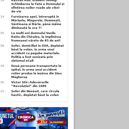
6:26
Răzvan Rus, student teolog:
Schimbarea la Față a Domnului și
sfințirea noilor roade ale viței-
de-vie
6:14
Furnizarea apei, întreruptă în
Mărișelu, Măgurele, Domnești,
Sântioana și Bârla, până mâine
dimineață la ora 7!
5:50
La mulți ani domnului Vasile
Rațiu din Chiraleș, la împlinirea
frumoasei vârste de 85 de ani!
3:56
Șofer, domiciliat în SUA, depistat
băut la volan, în urma unui
accident cu pagube materiale.
Poliția a fost sesizată prin
sistemul eCall
3:49
Două persoane transportate la
spital, în urma unui accident
rutier produs la ieșirea din Șieu
Măgheruș
3:40
Victor Știr: Adevărurile
”Revoluției” din 1989
3:32
Șofer din Năsăud, care circula
haotic, depistat băut la volan