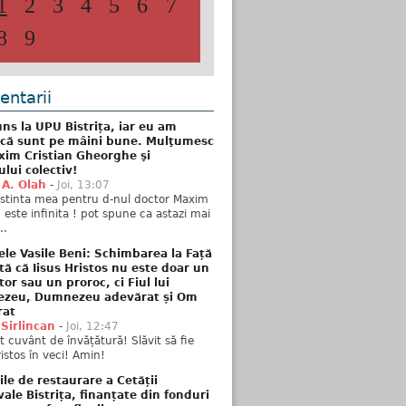
1
2
3
4
5
6
7
8
9
ntarii
ns la UPU Bistrița, iar eu am
 că sunt pe mâini bune. Mulţumesc
xim Cristian Gheorghe şi
ului colectiv!
 A. Olah
-
Joi, 13:07
stinta mea pentru d-nul doctor Maxim
n este infinita ! pot spune ca astazi mai
..
ele Vasile Beni: Schimbarea la Față
tă că Iisus Hristos nu este doar un
tor sau un proroc, ci Fiul lui
zeu, Dumnezeu adevărat și Om
rat
 Sirlincan
-
Joi, 12:47
 cuvânt de învățătură! Slăvit să fie
ristos în veci! Amin!
ile de restaurare a Cetății
ale Bistrița, finanțate din fonduri