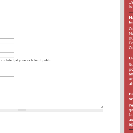
19
la
Ma
bi
Co
Ma
pu
Ed
Co
El
onfidenţial şi nu va fi făcut public.
Su
po
an
un
at
D
sc
Pe
ga
(a
au
ap