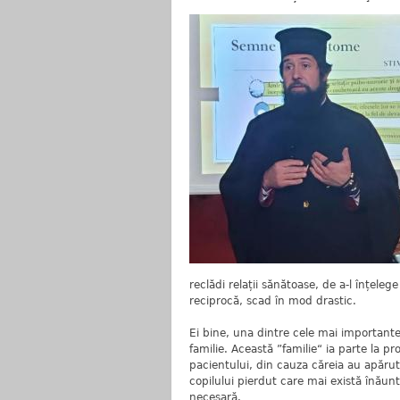
reclădi relații sănătoase, de a-l înțeleg
reciprocă, scad în mod drastic.
Ei bine, una dintre cele mai importante
familie. Această ”familie“ ia parte la pr
pacientului, din cauza căreia au apăr
copilului pierdut care mai există înăuntr
necesară.