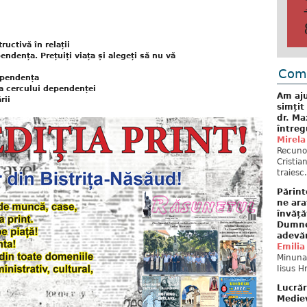
ructivă în relații
endența. Prețuiți viața și alegeți să nu vă
Come
ependența
a cercului dependenței
Am aju
rii
simțit
dr. Ma
întreg
Mirela
Recuno
Cristia
traiesc.
Părint
ne ara
învăță
Dumne
adevă
Emilia
Minunat
Iisus H
Lucrăr
Mediev