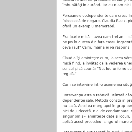
îmbunătăţi în curând. Iar eu n-am nici
Persoanele codependente care cresc înt
folosească de negare. Claudia Black, p
oferă un exemplu memorabil.
Era foarte mică – avea cam trei ani – cân
pe jos în curtea din faţa casei. Îngrozi
ceva rău!“ Calm, mama ei i-a răspuns, ”
Claudia îşi aminteşte cum, la acea vârst
mică fiind, a învăţat ca la vederea unei
sensul şi să spună: ”Nu, lucrurile nu s
regulă.“
Cum se intervine într-o asemenea situție
Intervenţia este o tehnică utilizată c
dependenţei sale. Metoda constă în preg
nu facă. Acestea merg apoi în grup pe
nici de judecată, nici de condamnare, n
singur om şi-i aminteşte date şi locuri, 
aplică acest procedeu, singurul mare 