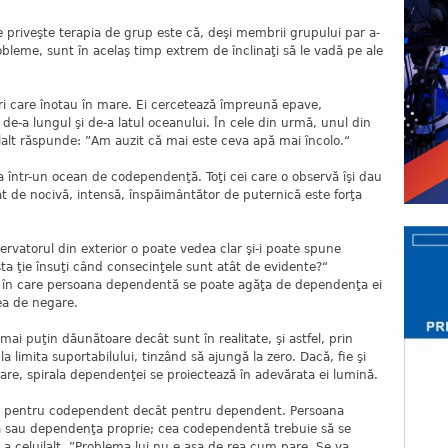
ce priveşte terapia de grup este că, deşi membrii grupului par a-
robleme, sunt în acelaş timp extrem de înclinaţi să le vadă pe ale
i care înotau în mare. Ei cercetează împreună epave,
de-a lungul şi de-a latul oceanului. În cele din urmă, unul din
lalt răspunde: ”Am auzit că mai este ceva apă mai încolo.“
într-un ocean de codependenţă. Toţi cei care o observă îşi dau
 de nocivă, intensă, înspăimântător de puternică este forţa
vatorul din exterior o poate vedea clar şi-i poate spune
ta ţie însuţi când consecinţele sunt atât de evidente?“
 în care persoana dependentă se poate agăţa de dependenţa ei
ea de negare.
ai puţin dăunătoare decât sunt în realitate, şi astfel, prin
 limita suportabilului, tinzând să ajungă la zero. Dacă, fie şi
are, spirala dependenţei se proiectează în adevărata ei lumină.
tă pentru codependent decât pentru dependent. Persoana
a sau dependenţa proprie; cea codependentă trebuie să se
 a celuilalt. ”Problema lui nu e aşa de rea cum pare. Se va