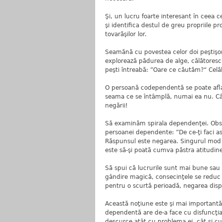
Şi, un lucru foarte interesant în ceea 
şi identifica destul de greu propriile p
tovarăşilor lor.
Seamănă cu povestea celor doi peştişor
explorează pădurea de alge, călătoresc 
peşti întreabă: ”Oare ce căutăm?“ Celă
O persoană codependentă se poate afla 
seama ce se întâmplă, numai ea nu. Cât
negării!
Să examinăm spirala dependenţei. Obser
persoanei dependente: ”De ce-ţi faci as
Răspunsul este negarea. Singurul mod
este să-şi poată cumva păstra atitudin
Să spui că lucrurile sunt mai bune sau m
gândire magică, consecinţele se reduc la
pentru o scurtă perioadă, negarea disp
Această noţiune este şi mai importan
dependentă are de-a face cu disfuncţi
descurce atât cu problema ei, cât şi cu