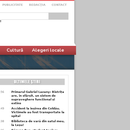
PUBLICITATE
REDACŢIA
CONTACT
e
ular de căutare
Cultură
Alegeri locale
9:56
Primarul Gabriel Lazany: Bistrița
are, în sfârșit, un sistem de
supraveghere funcțional și
extins
9:49
Accident la ieșirea din Coldău.
Victimele au fost transportate la
spital
9:38
Biblioteca de vară din satul meu,
la Leșu!