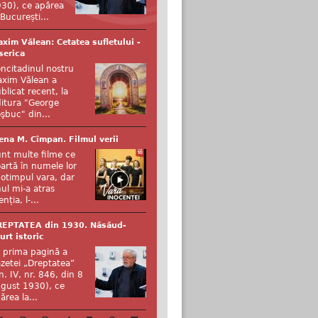
30), ce apărea
 București...
xim Vălean: Cetatea sufletului -
serica
ncitadinul nostru
xim Vălean a
blicat recent, la
itura "George
şbuc" din...
ena M. Cîmpan. Filmul verii
nt multe filme ce
artă în numele lor
otimpul vara, dar
ul mi-a atras
enția, l-...
REPTATEA din 1930. Năsăud-
urt istoric
 prima pagină a
zetei „Dreptatea”
n. IV, nr. 846, din 8
gust 1930), ce
ărea la...