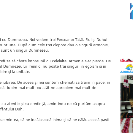
i cu Dumnezeu. Noi vedem trei Persoane: Tatăl, Fiul și Duhul
lor sunt una. După cum cele trei clopote dau o singură armonie,
ti sunt un singur Dumnezeu.
refuza să cânte împreună cu celelalte, armonia s-ar pierde. De
l Dumnezeului Treimic, nu poate trăi singur, în egoism și în
ire și la unitate.
te iubirea. De aceea și noi suntem chemați să trăim în pace, în
Cu cât iubim mai mult, cu atât ne apropiem mai mult de
 cu atenție și cu credință, amintindu-ne că purtăm asupra
 Sfântului Duh.
neze mintea, să ne încălzească inima și să ne călăuzească pașii