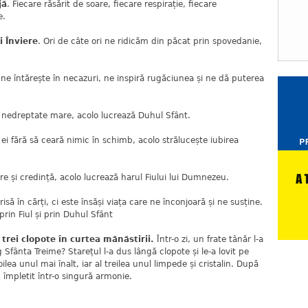
jă
. Fiecare răsărit de soare, fiecare respirație, fiecare
e.
i Înviere
. Ori de câte ori ne ridicăm din păcat prin spovedanie,
 ne întărește în necazuri, ne inspiră rugăciunea și ne dă puterea
 nedreptate mare, acolo lucrează Duhul Sfânt.
ei fără să ceară nimic în schimb, acolo strălucește iubirea
e și credință, acolo lucrează harul Fiului lui Dumnezeu.
ă în cărți, ci este însăși viața care ne înconjoară și ne susține.
rin Fiul și prin Duhul Sfânt
trei clopote în curtea mănăstirii.
Într-o zi, un frate tânăr l-a
Sfânta Treime? Starețul l-a dus lângă clopote și le-a lovit pe
ea unul mai înalt, iar al treilea unul limpede și cristalin. După
u împletit într-o singură armonie.