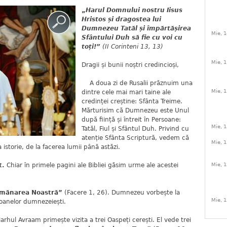
„
Harul Domnului nostru Iisus
Hristos și dragostea lui
Dumnezeu Tatăl și împărtășirea
Mie, 1
Sfântului Duh să fie cu voi cu
toți!”
(II Corinteni 13, 13)
Mie, 1
Dragii și bunii noștri credincioși,
A doua zi de Rusalii prăznuim una
Mie, 1
dintre cele mai mari taine ale
credinței creștine: Sfânta Treime.
Mărturisim că Dumnezeu este Unul
după ființă și întreit în Persoane:
Mie, 1
Tatăl, Fiul și Sfântul Duh. Privind cu
atenție Sfânta Scriptură, vedem că
Mie, 1
 istorie, de la facerea lumii până astăzi.
t.
Chiar în primele pagini ale Bibliei găsim urme ale acestei
Mie, 1
emănarea Noastră”
(Facere 1, 26). Dumnezeu vorbește la
Mie, 1
oanelor dumnezeiești.
rhul Avraam primește vizita a trei Oaspeți cerești. El vede trei