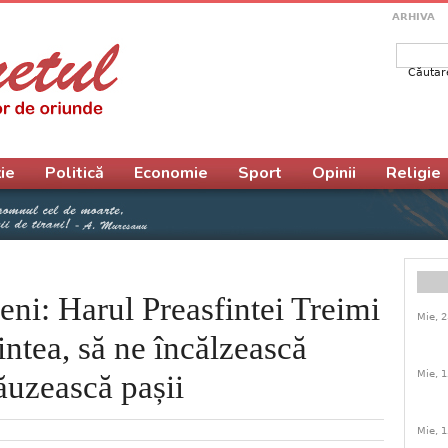
ARHIVA
Căutar
Form
ie
Politică
Economie
Sport
Opinii
Religie
eni: Harul Preasfintei Treimi
Mie, 2
ntea, să ne încălzească
Mie, 1
lăuzească pașii
Mie, 1