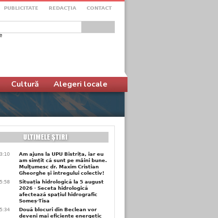
PUBLICITATE
REDACŢIA
CONTACT
e
ular de căutare
Cultură
Alegeri locale
3:10
Am ajuns la UPU Bistrița, iar eu
am simțit că sunt pe mâini bune.
Mulţumesc dr. Maxim Cristian
Gheorghe şi întregului colectiv!
5:58
Situația hidrologică la 5 august
2026 - Seceta hidrologică
afectează spațiul hidrografic
Someș-Tisa
5:34
Două blocuri din Beclean vor
deveni mai eficiente energetic