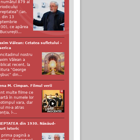
 numărul 879 al
riodicului
reptatea” (an.
, din 13
ptembrie
30), ce apărea
 București...
xim Vălean: Cetatea sufletului -
serica
ncitadinul nostru
xim Vălean a
blicat recent, la
itura "George
şbuc" din...
ena M. Cîmpan. Filmul verii
nt multe filme ce
artă în numele lor
otimpul vara, dar
ul mi-a atras
enția, l-...
REPTATEA din 1930. Năsăud-
urt istoric
 prima pagină a