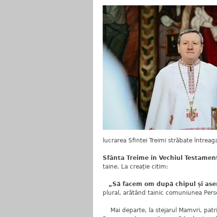
lucrarea Sfintei Treimi străbate întreaga
Sfânta Treime în Vechiul Testamen
taine. La creație citim:
„Să facem om după chipul și as
plural, arătând tainic comuniunea Pers
Mai departe, la stejarul Mamvri, patria