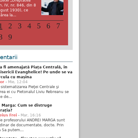
zetei „Dreptatea”
n. IV, nr. 846, din 8
gust 1930), ce
ărea la...
1
2
3
4
5
6
7
8
9
ntarii
 fi amenajată Piața Centrală, în
isericii Evanghelice! Pe unde se va
rcula cu mașina
tor
-
Mie, 12:04
sistematizarea Pieţei Centrale şi
rea ei cu Pietonalul Liviu Rebreanu se
e de...
i Marga: Cum se distruge
rația?
ius Frei
-
Mar, 16:16
ele profesorului ANDREI MARGA sunt
dinar de documentate, docte. Prin
 Sa putem...