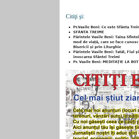
Citiţi şi:
Pr.Vasile Beni: Ce este Sfânta Tre
SFÂNTA TREIME
Părintele Vasile Beni: Taina Sfint
mod de viață, care se face cunosc
Bisericii și prin Liturghie
Părintele Vasile Beni: Tatăl, Fiul 
invocarea Sfântei Treimi
Pr. Vasile Beni: MEDITAȚIE LA B