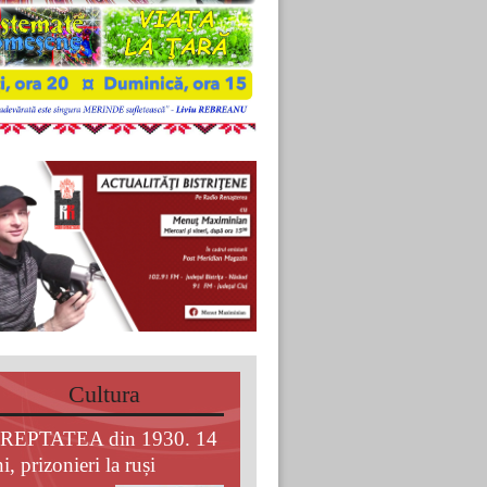
Cultura
REPTATEA din 1930. 14
i, prizonieri la ruși