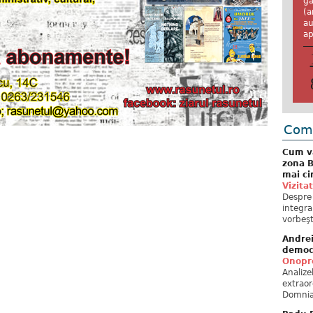
ga
(a
au
ap
Come
Cum va
zona B
mai ci
Vizita
Despre 
integra
vorbeşt
Andre
democ
Onopre
Analiz
extraor
Domnia