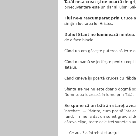
Tatăl ne-a creat și ne poartă de gri
binecuvântare este un dar al iubirii Sal
Fiul ne-a răscumpărat prin Cruce ș
simțim lucrarea lui Hristos.
Duhul Sfânt ne luminează mintea
,
de a face binele.
Când un om găsește puterea să ierte o
Când o mamă se jertfește pentru copiii 
Tatălui.
Când cineva își poartă crucea cu răbdar
Sfânta Treime nu este doar o dogmă scris
Dumnezeu lucrează în lume prin Tatăl, p
Se spune că un bătrân stareț avea 
întrebat: — Părinte, cum pot să înțeleg 
rând. rimul a dat un sunet grav, al doil
câteva clipe, toate cele trei sunete s-a
— Ce auzi? a întrebat starețul.