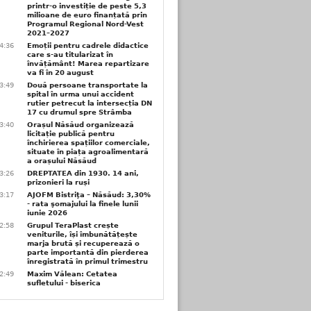
printr-o investiție de peste 5,3
milioane de euro finanțată prin
Programul Regional Nord-Vest
2021–2027
4:36
Emoții pentru cadrele didactice
care s-au titularizat în
învățământ! Marea repartizare
va fi în 20 august
3:49
Două persoane transportate la
spital în urma unui accident
rutier petrecut la intersecția DN
17 cu drumul spre Strâmba
3:40
Orașul Năsăud organizează
licitație publică pentru
închirierea spațiilor comerciale,
situate în piața agroalimentară
a orașului Năsăud
3:26
DREPTATEA din 1930. 14 ani,
prizonieri la ruși
3:17
AJOFM Bistriţa – Năsăud: 3,30%
- rata şomajului la finele lunii
iunie 2026
2:58
Grupul TeraPlast crește
veniturile, își îmbunătățește
marja brută și recuperează o
parte importantă din pierderea
înregistrată în primul trimestru
2:49
Maxim Vălean: Cetatea
sufletului - biserica