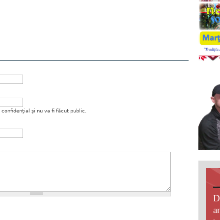
onfidenţial şi nu va fi făcut public.
D
an