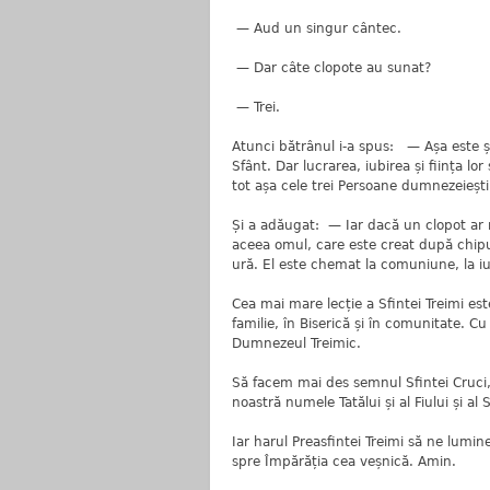
— Aud un singur cântec.
— Dar câte clopote au sunat?
— Trei.
Atunci bătrânul i-a spus: — Așa este ș
Sfânt. Dar lucrarea, iubirea și ființa 
tot așa cele trei Persoane dumnezeieș
Și a adăugat: — Iar dacă un clopot ar 
aceea omul, care este creat după chipu
ură. El este chemat la comuniune, la iub
Cea mai mare lecție a Sfintei Treimi es
familie, în Biserică și în comunitate. 
Dumnezeul Treimic.
Să facem mai des semnul Sfintei Cruci,
noastră numele Tatălui și al Fiului și al
Iar harul Preasfintei Treimi să ne lumi
spre Împărăția cea veșnică. Amin.