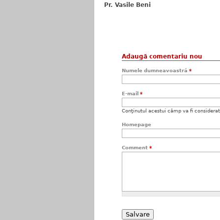
Pr. Vasile Beni
Adaugă comentariu nou
Numele dumneavoastră
*
E-mail
*
Conţinutul acestui câmp va fi considerat c
Homepage
Comment
*