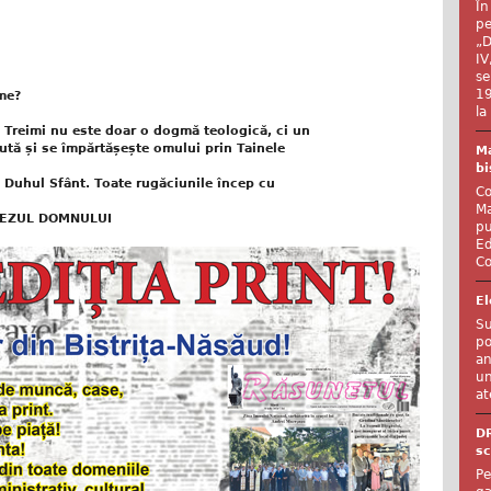
În
pe
„D
IV
se
19
ime?
la
ei Treimi nu este doar o dogmă teologică, ci un
ută și se împărtășește omului prin Tainele
Ma
bi
și Duhul Sfânt. Toate rugăciunile încep cu
Co
Ma
OTEZUL DOMNULUI
pu
Ed
Co
El
Su
po
an
un
at
D
sc
Pe