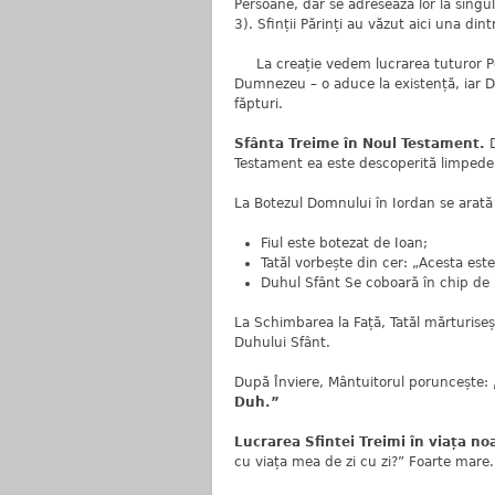
Persoane, dar se adresează lor la singu
3). Sfinții Părinți au văzut aici una din
La creație vedem lucrarea tuturor Pers
Dumnezeu – o aduce la existență, iar D
făpturi.
Sfânta Treime în Noul Testament.
Testament ea este descoperită limpede
La Botezul Domnului în Iordan se arată
Fiul este botezat de Ioan;
Tatăl vorbește din cer: „Acesta este
Duhul Sfânt Se coboară în chip de
La Schimbarea la Față, Tatăl mărturiseș
Duhului Sfânt.
După Înviere, Mântuitorul poruncește:
Duh.”
Lucrarea Sfintei Treimi în viața no
cu viața mea de zi cu zi?” Foarte mare.