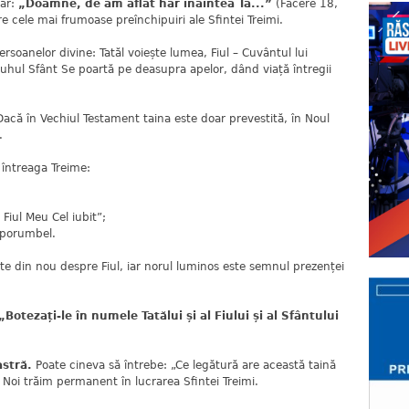
lar:
„Doamne, de am aflat har înaintea Ta...”
(Facere 18,
tre cele mai frumoase preînchipuiri ale Sfintei Treimi.
oanelor divine: Tatăl voiește lumea, Fiul – Cuvântul lui
uhul Sfânt Se poartă pe deasupra apelor, dând viață întregii
Dacă în Vechiul Testament taina este doar prevestită, în Noul
.
 întreaga Treime:
 Fiul Meu Cel iubit”;
 porumbel.
te din nou despre Fiul, iar norul luminos este semnul prezenței
„Botezați-le în numele Tatălui și al Fiului și al Sfântului
astră.
Poate cineva să întrebe: „Ce legătură are această taină
 Noi trăim permanent în lucrarea Sfintei Treimi.