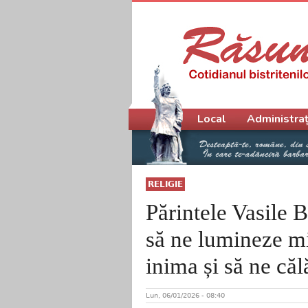
Meniu principal
Local
Administraț
RELIGIE
Părintele Vasile B
să ne lumineze mi
inima și să ne că
Lun, 06/01/2026 - 08:40