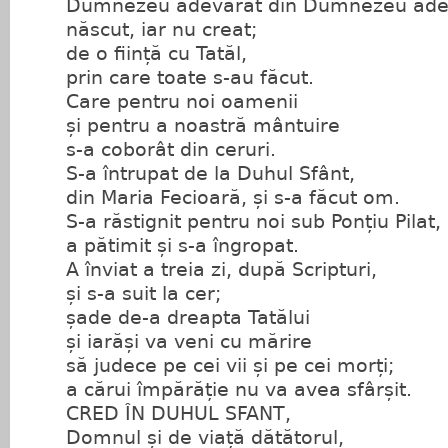
Dumnezeu adevărat din Dumnezeu ade
născut, iar nu creat;
de o ființă cu Tatăl,
prin care toate s-au făcut.
Care pentru noi oamenii
și pentru a noastră mântuire
s-a coborât din ceruri.
S-a întrupat de la Duhul Sfânt,
din Maria Fecioară, și s-a făcut om.
S-a răstignit pentru noi sub Ponțiu Pilat,
a pătimit și s-a îngropat.
A înviat a treia zi, după Scripturi,
și s-a suit la cer;
șade de-a dreapta Tatălui
și iarăși va veni cu mărire
să judece pe cei vii și pe cei morți;
a cărui împărăție nu va avea sfârșit.
CRED ÎN DUHUL SFANT,
Domnul și de viață dătătorul,