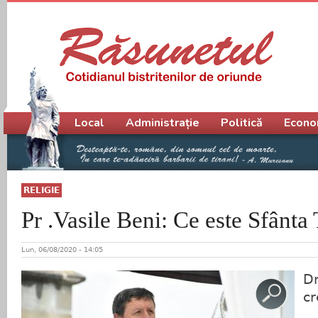
Meniu principal
Local
Administrație
Politică
Econo
RELIGIE
Pr .Vasile Beni: Ce este Sfânta
Lun, 06/08/2020 - 14:05
Dr
cr