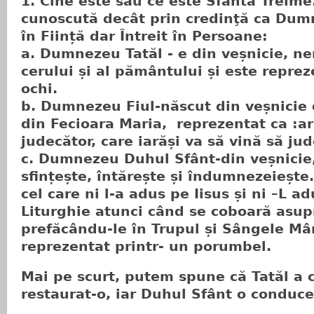
1. Cine este sau ce este Sfânta Treime
cunoscută decât prin credinţă ca Dum
în Ființă dar Întreit în Persoane:
a. Dumnezeu Tatăl - e din veșnicie, ne
cerului și al pământului și este reprez
ochi.
b. Dumnezeu Fiul-născut din veșnicie d
din Fecioara Maria, reprezentat ca :a
judecător, care iarăși va să vină să jud
c. Dumnezeu Duhul Sfânt-din veșnicie,
sfințește, întărește și îndumnezeiește
cel care ni l-a adus pe Iisus și ni –L ad
Liturghie atunci când se coboară asupr
prefăcându-le în Trupul și Sângele Mân
reprezentat printr- un porumbel.
Mai pe scurt, putem spune că Tatăl a c
restaurat-o, iar Duhul Sfânt o conduce