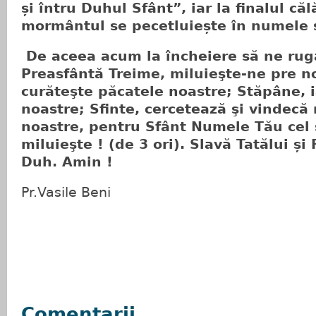
și întru Duhul Sfânt”, iar la finalul că
mormântul se pecetluiește în numele s
De aceea acum la încheiere să ne rugă
Preasfântă Treime, miluieşte-ne pre n
curăteşte păcatele noastre; Stăpâne, i
noastre; Sfinte, cercetează şi vindecă
noastre, pentru Sfânt Numele Tău cel
miluieşte ! (de 3 ori). Slavă Tatălui și 
Duh. Amin !
Pr.Vasile Beni
Comentarii