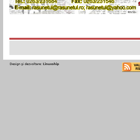
Design şi dezvoltare:
Linuxship