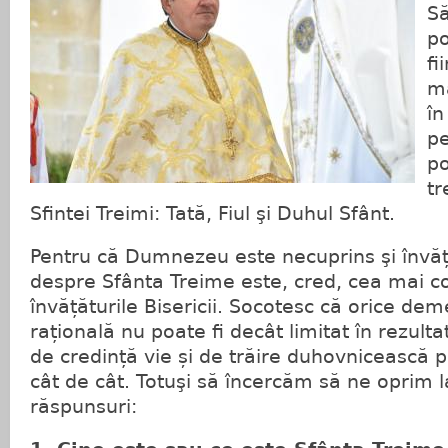
Să
po
fi
ma
în
pe
p
tr
Sfintei Treimi: Tată, Fiul şi Duhul Sfânt.
Pentru că Dumnezeu este necuprins şi învăț
despre Sfânta Treime este, cred, cea mai c
învățăturile Bisericii. Socotesc că orice de
rațională nu poate fi decât limitat în rezulta
de credință vie și de trăire duhovnicească p
cât de cât. Totuşi să încercăm să ne oprim l
răspunsuri: