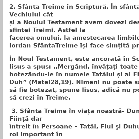
2. Sfânta Treime în Scriptură. În sfânt
Vechiului cât
și a Noului Testament avem dovezi de
sfintei Treimi. Astfel la
facerea omului, la amestecarea limbilor
Iordan SfântaTreime își face simțită p
În Noul Testament, este ancorată în S
Iisus a spus: ,,Mergând, învăţaţi toat
botezându-le în numele Tatălui şi al Fi
Duh” (Matei28,19). Nimeni nu poate să 
să fie botezat, spune Iisus, adică nu po
să crezi în Treime.
3. Sfânta Treime în viața noastră- D
Ființă dar
întreit în Persoane – Tatăl, Fiul şi Duh
rol important în