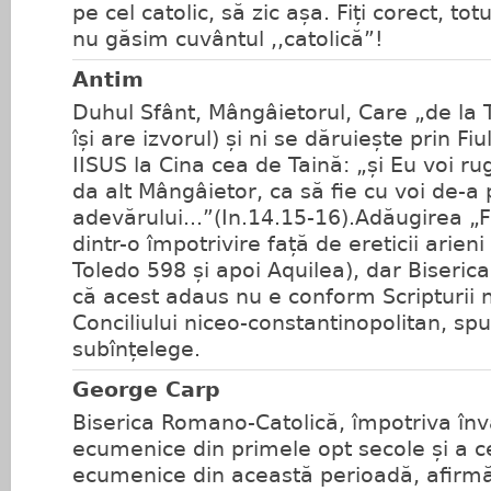
pe cel catolic, să zic așa. Fiți corect, to
nu găsim cuvântul ,,catolică”!
Antim
Duhul Sfânt, Mângâietorul, Care „de la 
își are izvorul) și ni se dăruiește prin F
IISUS la Cina cea de Taină: „și Eu voi rug
da alt Mângâietor, ca să fie cu voi de-a 
adevărului...”(In.14.15-16).Adăugirea „F
dintr-o împotrivire față de ereticii arieni
Toledo 598 și apoi Aquilea), dar Biseri
că acest adaus nu e conform Scripturii 
Conciliului niceo-constantinopolitan, sp
subînțelege.
George Carp
Biserica Romano-Catolică, împotriva învăț
ecumenice din primele opt secole și a c
ecumenice din această perioadă, afirmă