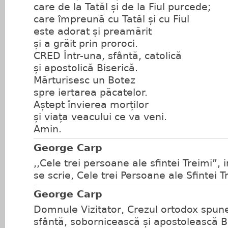
care de la Tatăl și de la Fiul purcede;
care împreună cu Tatăl și cu Fiul
este adorat și preamărit
și a grăit prin proroci.
CRED Într-una, sfântă, catolică
și apostolică Biserică.
Mărturisesc un Botez
spre iertarea păcatelor.
Aștept învierea morților
și viața veacului ce va veni.
Amin.
George Carp
,,Cele trei persoane ale sfintei Treimi”, 
se scrie, Cele trei Persoane ale Sfintei T
George Carp
Domnule Vizitator, Crezul ortodox spune 
sfântă, sobornicească și apostolească Bi