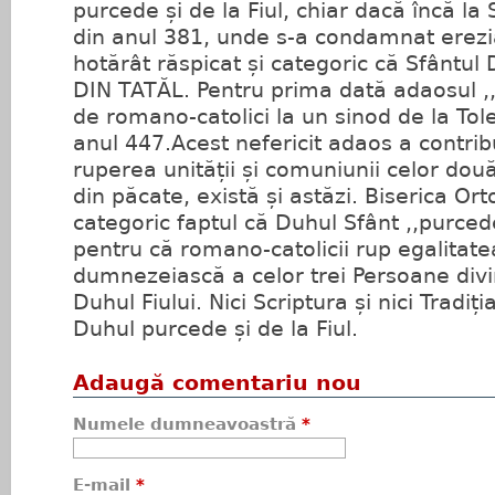
purcede și de la Fiul, chiar dacă încă l
din anul 381, unde s-a condamnat erezi
hotărât răspicat și categoric că Sfânt
DIN TATĂL. Pentru prima dată adaosul ,,
de romano-catolici la un sinod de la Tol
anul 447.Acest nefericit adaos a contribu
ruperea unității și comuniunii celor două 
din păcate, există și astăzi. Biserica O
categoric faptul că Duhul Sfânt ,,purcede
pentru că romano-catolicii rup egalitat
dumnezeiască a celor trei Persoane div
Duhul Fiului. Nici Scriptura și nici Tradiț
Duhul purcede și de la Fiul.
Adaugă comentariu nou
Numele dumneavoastră
*
E-mail
*