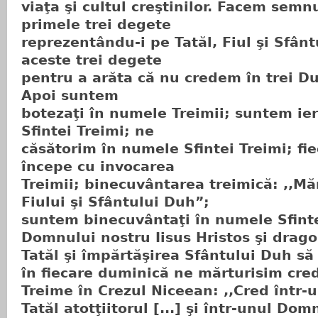
viaţa şi cultul creştinilor. Facem semnu
primele trei degete
reprezentându-i pe Tatăl, Fiul şi Sfân
aceste trei degete
pentru a arăta că nu credem în trei Du
Apoi suntem
botezaţi în numele Treimii; suntem ier
Sfintei Treimi; ne
căsătorim în numele Sfintei Treimi; fie
începe cu invocarea
Treimii; binecuvântarea treimică: ,,Măr
Fiului şi Sfântului Duh”;
suntem binecuvântaţi în numele Sfintei
Domnului nostru Iisus Hristos şi drag
Tatăl şi împărtăşirea Sfântului Duh să f
în fiecare duminică ne mărturisim cred
Treime în Crezul Niceean: ,,Cred într
Tatăl atotţiitorul [...] şi într-unul Domn