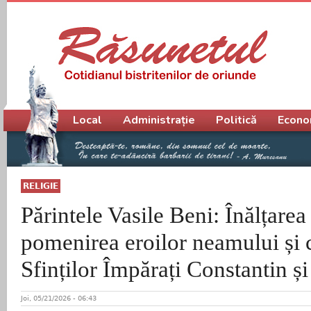
Meniu principal
Local
Administrație
Politică
Econo
RELIGIE
Părintele Vasile Beni: Înălțare
pomenirea eroilor neamului și c
Sfinților Împărați Constantin ș
Joi, 05/21/2026 - 06:43