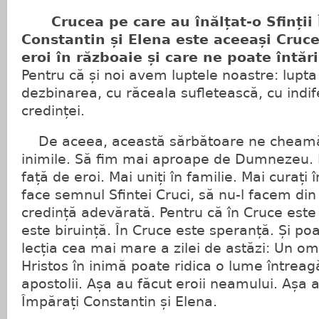
Crucea pe care au înălțat-o Sfinții 
Constantin și Elena este aceeași Cruce
eroi în războaie și care ne poate întări
Pentru că și noi avem luptele noastre: lupta
dezbinarea, cu răceala sufletească, cu indi
credinței.
De aceea, această sărbătoare ne cheamă
inimile. Să fim mai aproape de Dumnezeu. 
față de eroi. Mai uniți în familie. Mai curați
face semnul Sfintei Cruci, să nu-l facem din 
credință adevărată. Pentru că în Cruce este
este biruință. În Cruce este speranță. Și po
lecția cea mai mare a zilei de astăzi: Un om
Hristos în inimă poate ridica o lume întreag
apostolii. Așa au făcut eroii neamului. Așa au
Împărați Constantin și Elena.