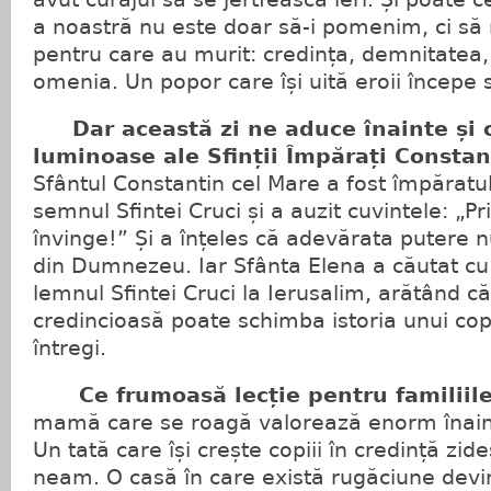
a noastră nu este doar să-i pomenim, ci să 
pentru care au murit: credința, demnitatea
omenia. Un popor care își uită eroii începe s
Dar această zi ne aduce înainte și 
luminoase ale Sfinții Împărați Constan
Sfântul Constantin cel Mare a fost împăratu
semnul Sfintei Cruci și a auzit cuvintele: „P
învinge!” Și a înțeles că adevărata putere nu
din Dumnezeu. Iar Sfânta Elena a căutat cu 
lemnul Sfintei Cruci la Ierusalim, arătând 
credincioasă poate schimba istoria unui copi
întregi.
Ce frumoasă lecție pentru familiile
mamă care se roagă valorează enorm înai
Un tată care își crește copiii în credință zide
neam. O casă în care există rugăciune devi