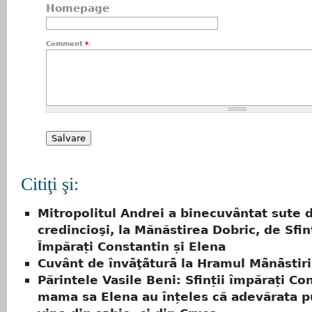
Homepage
Comment
*
Citiţi şi:
Mitropolitul Andrei a binecuvântat sute 
credincioşi, la Mănăstirea Dobric, de Sfinț
Împărați Constantin și Elena
Cuvânt de învãţãturã la Hramul Mãnãstiri
Părintele Vasile Beni: Sfinții împărați Co
mama sa Elena au înțeles că adevărata p