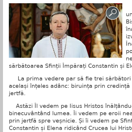
Z
un
Bi
în
iz
În
po
ne
sărbătoarea Sfinții Împărați Constantin și E
La prima vedere par să fie trei sărbători d
același înțeles adânc: biruința prin credință 
jertfă.
Astăzi Îl vedem pe Iisus Hristos înălțându-
binecuvântând lumea. Îi vedem pe eroii ne
prin jertfă spre veșnicie. Și îi vedem pe Sfin
Constantin și Elena ridicând Crucea lui Hri