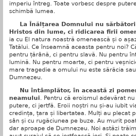
imperiu întreg. Toate vorbesc despre putere
schimbă lumea.
La Înălțarea Domnului nu sărbătorim
Hristos din lume, ci ridicarea firii ome
ia cu El natura noastră omenească și o așa
Tatălui. Ce înseamnă aceasta pentru noi? C
pentru țărână, ci pentru slavă. Nu pentru în
lumină. Nu pentru moarte, ci pentru veșnic
mare tragedie a omului nu este sărăcia sau 
Dumnezeu.
Nu întâmplător, în această zi pomen
neamului
. Pentru că eroismul adevărat n
putere, ci jertfă. Eroii noștri nu și-au iubit 
credința, țara și libertatea. Mulți au plecat 
sân și cu rugăciunea pe buze. Au murit poa
dar aproape de Dumnezeu. Noi astăzi trăim 
avut curajul să se jertfească ieri. Și poate