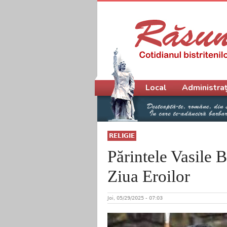
Meniu principal
Local
Administraț
RELIGIE
Părintele Vasile 
Ziua Eroilor
Joi, 05/29/2025 - 07:03