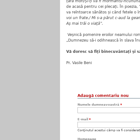
țară mori/Și-ți va fi mormântu-ncununa
de acasă pentru cei plecați. În poezia
va reîntoarce sănătos și când fetele o 
voi un frate./ Mi s-a părut c-aud la gea
Aş mai trăi o viaţă”.
Veșnică pomenire eroilor neamului ro
„Dumnezeu să-i odihnească în slava Învier
Vă doresc să fiți binecuvântați și 
Pr. Vasile Beni
Adaugă comentariu nou
Numele dumneavoastră
*
E-mail
*
Conţinutul acestui câmp va fi considerat c
Homepage