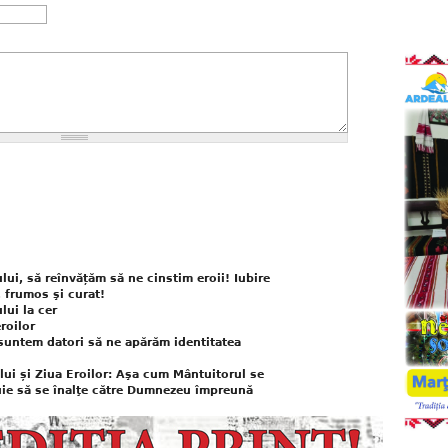
lui, să reînvățăm să ne cinstim eroii! Iubire
 frumos şi curat!
lui la cer
roilor
 suntem datori să ne apărăm identitatea
ului și Ziua Eroilor: Aşa cum Mântuitorul se
ebuie să se înalţe către Dumnezeu împreună