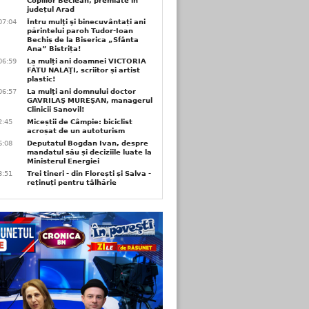
Copiilor Beclean, premiate in
județul Arad
07:04
Întru mulţi şi binecuvântați ani
părintelui paroh Tudor-Ioan
Bechiș de la Biserica „Sfânta
Ana” Bistrița!
06:59
La mulți ani doamnei VICTORIA
FĂTU NALAŢI, scriitor și artist
plastic!
06:57
La mulţi ani domnului doctor
GAVRILAŞ MUREŞAN, managerul
Clinicii Sanovil!
2:45
Miceștii de Câmpie: biciclist
acroșat de un autoturism
6:08
Deputatul Bogdan Ivan, despre
mandatul său și deciziile luate la
Ministerul Energiei
3:51
Trei tineri - din Florești și Salva -
reținuți pentru tâlhărie