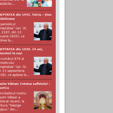
alizărilor...
EPTATEA din 1935. Telciu - Șieu
Sântioana
 periodicul
reptatea” (an. IX,
. 2187, din 13
nuarie 1935), ce
ărea la...
EPTATEA din 1930. 14 ani,
izonieri la ruși
 numărul 879 al
riodicului
reptatea” (an. IV,
n 13 septembrie
30), ce apărea la...
xim Vălean: Cetatea sufletului -
serica
ncitadinul nostru
xim Vălean a
blicat recent, la
itura "George
şbuc" din...