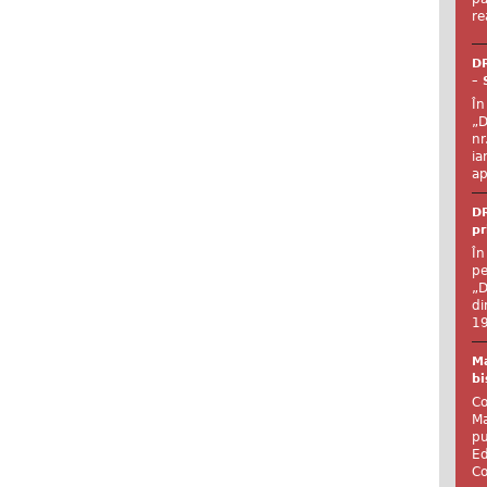
re
DR
– 
În
„D
nr
ia
ap
DR
pr
În
pe
„D
di
19
Ma
bi
Co
Ma
pu
Ed
Co