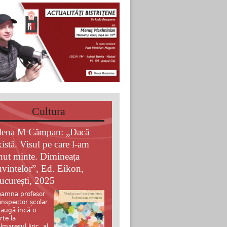
Cultura
lena M Câmpan: „Dacă
xistă. Visul pe care l-am
inut minte. Dimineața
uvintelor”, Ed. Eikon,
ucurești, 2025
amna profesor
 inspector școlar
augă încă o
rte la
lmaresul liric al