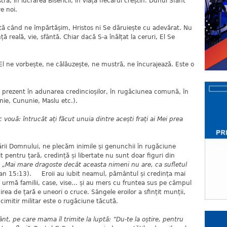
ră, în lucrarea Bisericii, în viața fiecărui creștin. Duhul Sfânt
re noi.
tă când ne împărtășim, Hristos ni Se dăruiește cu adevărat. Nu
ă reală, vie, sfântă. Chiar dacă S-a înălțat la ceruri, El Se
El ne vorbește, ne călăuzește, ne mustră, ne încurajează. Este o
e prezent în adunarea credincioșilor, în rugăciunea comună, în
anie, Cununie, Maslu etc.).
 vouă: întrucât ați făcut unuia dintre acești frați ai Mei prea
țării Domnului, ne plecăm inimile și genunchii în rugăciune
 pentru țară, credință și libertate nu sunt doar figuri din
:
„Mai mare dragoste decât aceasta nimeni nu are, ca sufletul
an 15:13). Eroii au iubit neamul, pământul și credința mai
n urmă familii, case, vise... și au mers cu fruntea sus pe câmpul
irea de țară e uneori o cruce. Sângele eroilor a sfințit munții,
 cimitir militar este o rugăciune tăcută.
nt, pe care mama îl trimite la luptă: ”Du-te la oștire, pentru