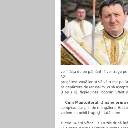
voi înălţa de pe pământ, îi voi trage pe
32). b. ”Vă este vouă
pregătesc vouă loc și Să vă trimit pe D
se depărteze de Ierusalim, ci să aştepte 
(F.Ap 1:4), făgăduinţa Pogorârii Sfântu
Cum Mântuitorul rămâne printre n
complex, dar plin de mângâiere: Hristos
vedem cu ochii trupești. Iată cum:
a. Prin Duhul Sfânt.
La 10 zile după Înă