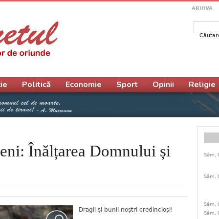
ARHIVA
Căutar
Form
ie
Politică
Economie
Sport
Opinii
Religie
Beni: Înălțarea Domnului și
Sâm, 
Sâm, 
Sâm, 
Dragii și bunii noștri credincioși!
Sâm, 