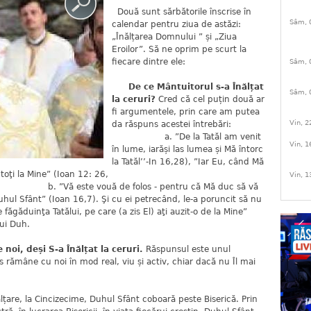
Două sunt sărbătorile înscrise în
Sâm, 
calendar pentru ziua de astăzi:
„Înălțarea Domnului ” și „Ziua
Eroilor”. Să ne oprim pe scurt la
fiecare dintre ele:
Sâm, 
De ce Mântuitorul s-a Înălțat
Sâm, 
la ceruri?
Cred că cel puțin două ar
fi argumentele, prin care am putea
Vin, 2
da răspuns acestei întrebări:
a. ”De la Tatăl am venit
Vin, 1
în lume, iarăși las lumea și Mă întorc
la Tatăl’’-In 16,28), ”Iar Eu, când Mă
 toţi la Mine” (Ioan 12: 26,
Vin, 1
 de folos - pentru că Mă duc să vă
uhul Sfânt” (Ioan 16,7). Şi cu ei petrecând, le-a poruncit să nu
făgăduinţa Tatălui, pe care (a zis El) aţi auzit-o de la Mine”
lui Duh.
oi, deși S-a Înălțat la ceruri.
Răspunsul este unul
 rămâne cu noi în mod real, viu și activ, chiar dacă nu Îl mai
lțare, la Cincizecime, Duhul Sfânt coboară peste Biserică. Prin