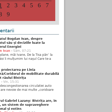
1
2
3
4
5
6
7
8
9
ntarii
atul Bogdan Ivan, despre
ul său și deciziile luate la
erul Energiei
n Ivan
-
Sâm, 07:21
dane, măi Ivane, De la Tisa pân’ la
Noi îi mulțumim lui nașul Care te-a
 proiectarea pe Linia
ră/Coridorul de mobilitate durabilă
t râului Bistrița
u
-
Vin, 15:31
descongestionarea circulatiei auto
a are nevoie de mai multe „coridoare
ul Gabriel Lazany: Bistrița are, în
t, un sistem de supraveghere
onal și extins