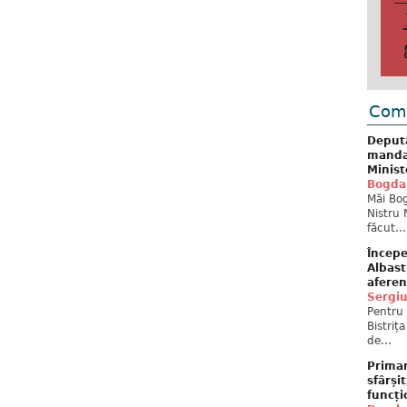
Come
Deput
mandat
Minist
Bogda
Măi Bog
Nistru 
făcut...
Începe
Albast
aferen
Sergi
Pentru 
Bistriț
de...
Primar
sfârși
funcți