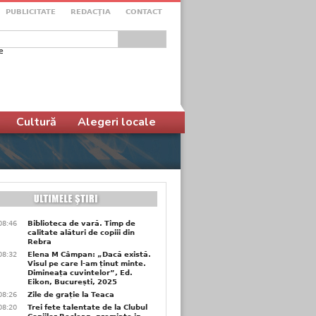
PUBLICITATE
REDACŢIA
CONTACT
e
ular de căutare
Cultură
Alegeri locale
08:46
Biblioteca de vară. Timp de
calitate alături de copiii din
Rebra
08:32
Elena M Câmpan: „Dacă există.
Visul pe care l-am ținut minte.
Dimineața cuvintelor”, Ed.
Eikon, București, 2025
08:26
Zile de grație la Teaca
08:20
Trei fete talentate de la Clubul