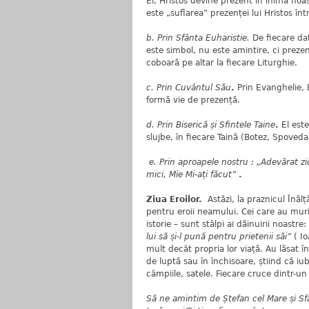
El, Hristos devine prezent în inima noast
este „suflarea” prezenței lui Hristos înt
b. Prin Sfânta Euharistie.
De fiecare da
este simbol, nu este amintire, ci prezenț
coboară pe altar la fiecare Liturghie.
c. Prin Cuvântul Său
.
Prin Evanghelie, 
formă vie de prezență.
d. Prin Biserică și Sfintele Taine
.
El est
slujbe, în fiecare Taină (Botez, Spoved
e. Prin aproapele nostru : „Adevărat zic
mici, Mie Mi-ați făcut”
.
Ziua Eroilor.
Astăzi, la praznicul Înăl
pentru eroii neamului. Cei care au murit
istorie – sunt stâlpi ai dăinuirii noastre
lui să și-l pună pentru prietenii săi”
( Io
mult decât propria lor viață. Au lăsat î
de luptă sau în închisoare, știind că iub
câmpiile, satele. Fiecare cruce dintr-un
Să ne amintim de Ștefan cel Mare și Sfâ