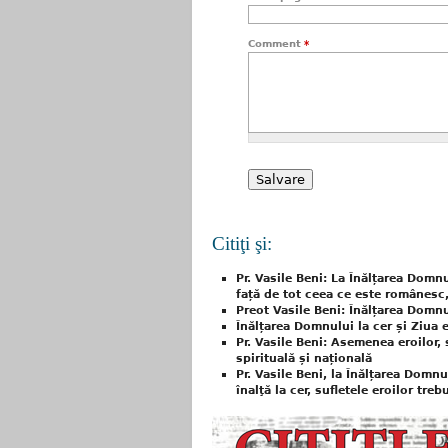
Comment
*
Citiţi şi:
Pr. Vasile Beni: La Înălțarea Domnu
față de tot ceea ce este românesc,
Preot Vasile Beni: Înălțarea Domnu
Înălțarea Domnului la cer și Ziua e
Pr. Vasile Beni: Asemenea eroilor,
spirituală și națională
Pr. Vasile Beni, la Înălțarea Domn
înalţă la cer, sufletele eroilor tr