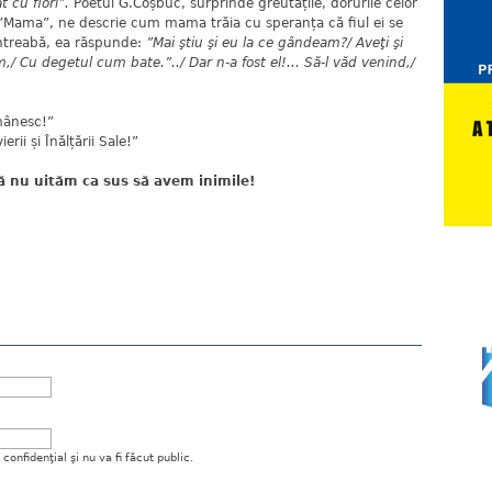
t cu flori”.
Poetul G.Coșbuc, surprinde greutățile, dorurile celor
, ”Mama”, ne descrie cum mama trăia cu speranța că fiul ei se
întreabă, ea răspunde:
”Mai ştiu şi eu la ce gândeam?/ Aveţi şi
m,/ Cu degetul cum bate.”../ Dar n-a fost el!... Să-l văd venind,/
mânesc!”
ii și Înălțării Sale!”
să nu uităm ca sus să avem inimile!
onfidenţial şi nu va fi făcut public.