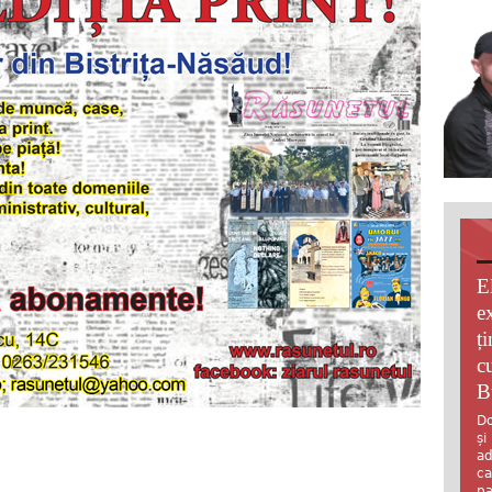
E
e
ț
c
B
Do
și
ad
ca
pa