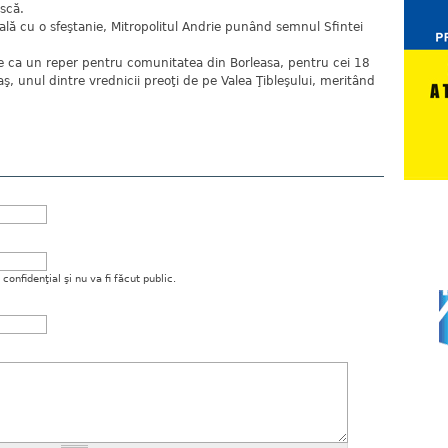
scă.
lă cu o sfeştanie, Mitropolitul Andrie punând semnul Sfintei
ne ca un reper pentru comunitatea din Borleasa, pentru cei 18
caş, unul dintre vrednicii preoţi de pe Valea Ţibleşului, meritând
onfidenţial şi nu va fi făcut public.