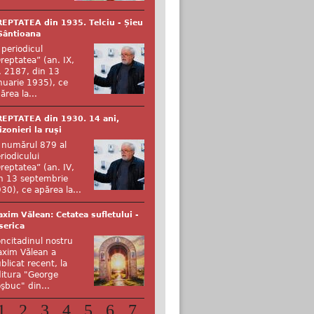
EPTATEA din 1935. Telciu - Șieu
Sântioana
 periodicul
reptatea” (an. IX,
. 2187, din 13
nuarie 1935), ce
ărea la...
EPTATEA din 1930. 14 ani,
izonieri la ruși
 numărul 879 al
riodicului
reptatea” (an. IV,
n 13 septembrie
30), ce apărea la...
xim Vălean: Cetatea sufletului -
serica
ncitadinul nostru
xim Vălean a
blicat recent, la
itura "George
şbuc" din...
1
2
3
4
5
6
7