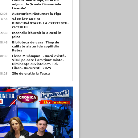
Claudia-Maria Iuja, director
adjunct la Școala Gimnazială
Livezile!
22:05
Autoturism răsturnat la Figa
16:56
SĂRBĂTOARE ȘI
BINECUVÂNTARE- LA CRISTEȘTII-
CICEULUI
15:38
Incendiu izbucnit la o casă în
Jelna
08:46
Biblioteca de vară. Timp de
calitate alături de copiii din
Rebra
08:32
Elena M Câmpan: „Dacă există.
Visul pe care l-am ținut minte.
Dimineața cuvintelor”, Ed.
Eikon, București, 2025
08:26
Zile de grație la Teaca