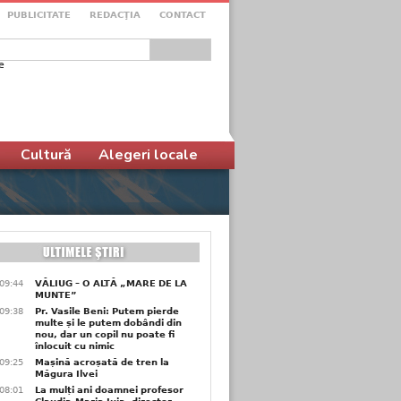
PUBLICITATE
REDACŢIA
CONTACT
e
ular de căutare
Cultură
Alegeri locale
09:44
VĂLIUG – O ALTĂ „MARE DE LA
MUNTE”
09:38
Pr. Vasile Beni: Putem pierde
multe și le putem dobândi din
nou, dar un copil nu poate fi
înlocuit cu nimic
09:25
Mașină acroșată de tren la
Măgura Ilvei
08:01
La mulți ani doamnei profesor