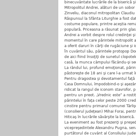
binecuvântate lucrările de la biserică şi 
Mitropolitul Andrei, alături de un sobo
Zinveliu, diaconul mitropolitan Claudi
Răspunsul la Sfânta Liturghie a fost dat
costume populare, printre aceştia rem
populară. Priceasna a răsunat prin glas
Andrei a vorbit despre rolul credinţei ş
momentul în care părintele mitropolit a î
a oferit daruri în cărţi de rugăciune şi 
În cuvântul său, părintele protopop Do
de aici fiind însoţiţi de sunetul clopotelo
casă, la munca câmpului făcându-şi sem
La rândul lui, profund emoţionat, părin
păstoreşte de 18 ani şi care l-a urmat 
Pentru dragostea şi devotamentul faţă d
Casa Domnului, împodobind-o şi aşezând-
ridicat la rangul de iconom stavrofor,
pentru un preot. „Vrednic este” a rostit
părintelui în faţa celor peste 2000 cre
cinstire pentru primarul comunei Târlişu
(consilierul judeţean) Mihai Forai, pentru
Hiticaş în lucrările săvârşite la biserică.
La eveniment au fost prezenţi şi preşe
vicepreşedintele Alexandru Pugna, sena
purtătorul de cuvânt al Consiliului Jude