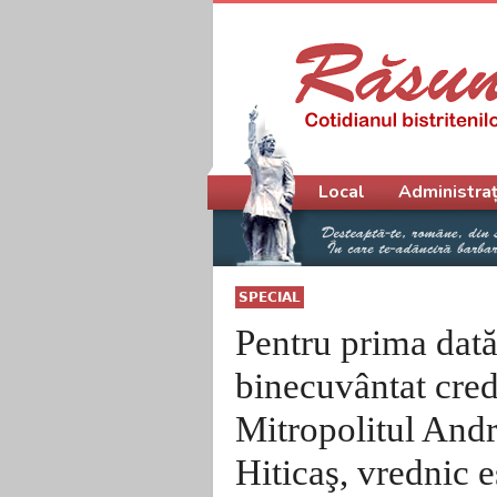
Meniu principal
Local
Administraț
SPECIAL
Pentru prima dată
binecuvântat cred
Mitropolitul Andr
Hiticaş, vrednic e