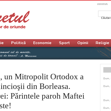
ARHIVA
Căutar
Form
ie
Politică
Economie
Sport
Opinii
Religie
, un Mitropolit Ortodox a
Dum, 
incioşii din Borleasa.
Dum, 
ei: Părintele paroh Maftei
Dum, 
ste!
Dum, 