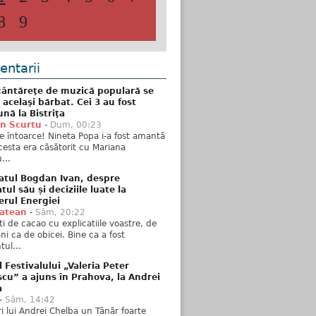
8
9
ntarii
ântăreţe de muzică populară se
 acelaşi bărbat. Cei 3 au fost
nă la Bistriţa
n Scurtu
-
Dum, 00:23
e întoarce! Nineta Popa i-a fost amantă
esta era căsătorit cu Mariana
...
atul Bogdan Ivan, despre
ul său și deciziile luate la
erul Energiei
tatean
-
Sâm, 20:22
ti de cacao cu explicatiile voastre, de
i ca de obicei. Bine ca a fost
ul...
l Festivalului „Valeria Peter
cu” a ajuns în Prahova, la Andrei
a
-
Sâm, 14:42
ări lui Andrei Chelba un Tânăr foarte