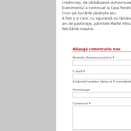
credincioşi, de sărbătoarea duhovnicea
Evenimentul a continuat la Casa Parohia
Cruci pe lucrările săvârşite aici,
A fost o zi care, cu siguranţă va rămâ
ani de pastoraţie, părintele Matfei Hiti
felicitările noastre.
Adaugă comentariu nou
Numele dumneavoastră
*
E-mail
*
Conţinutul acestui câmp va fi considerat c
Homepage
Comment
*