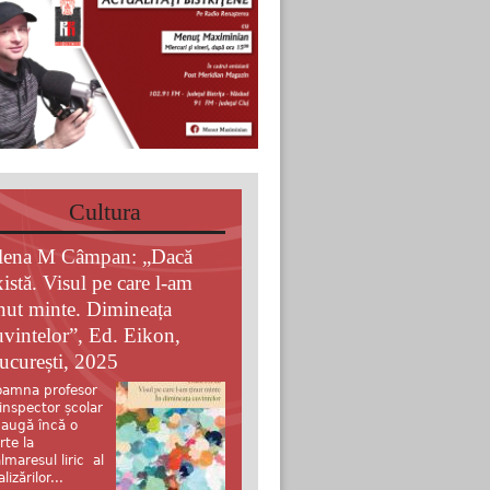
Cultura
lena M Câmpan: „Dacă
xistă. Visul pe care l-am
inut minte. Dimineața
uvintelor”, Ed. Eikon,
ucurești, 2025
amna profesor
 inspector școlar
augă încă o
rte la
lmaresul liric al
alizărilor...