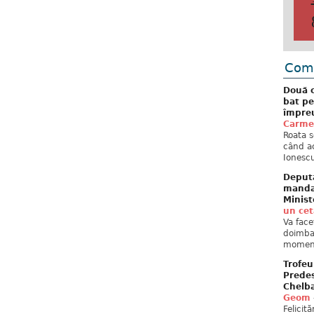
Come
Două c
bat pe
împreu
Carme
Roata s
când ac
Ionescu
Deput
mandat
Minist
un ce
Va face
doimban
moment
Trofeu
Predes
Chelb
Geom
Felicit