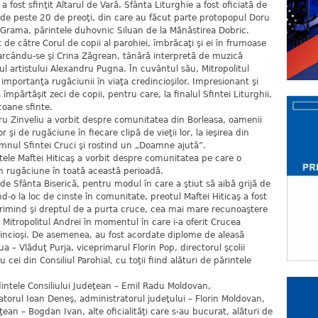
a fost sfinţit Altarul de Vară. Sfânta Liturghie a fost oficiată de
r de peste 20 de preoţi, din care au făcut parte protopopul Doru
u Grama, părintele duhovnic Siluan de la Mănăstirea Dobric.
 de către Corul de copii al parohiei, îmbrăcaţi şi ei în frumoase
arcându-se şi Crina Zăgrean, tânără interpretă de muzică
ul artistului Alexandru Pugna. În cuvântul său, Mitropolitul
i importanţa rugăciunii în viaţa credincioşilor. Impresionant şi
mpărtăşit zeci de copii, pentru care, la finalul Sfintei Liturghii,
icoane sfinte.
ru Zinveliu a vorbit despre comunitatea din Borleasa, oamenii
r şi de rugăciune în fiecare clipă de vieţii lor, la ieşirea din
nul Sfintei Cruci şi rostind un „Doamne ajută”.
tele Maftei Hiticaş a vorbit despre comunitatea pe care o
în rugăciune în toată această perioadă.
e Sfânta Biserică, pentru modul în care a ştiut să aibă grijă de
o la loc de cinste în comunitate, preotul Maftei Hiticaş a fost
 primind şi dreptul de a purta cruce, cea mai mare recunoaştere
 Mitropolitul Andrei în momentul în care i-a oferit Crucea
dincioşi. De asemenea, au fost acordate diplome de aleasă
a – Vlăduţ Purja, viceprimarul Florin Pop, directorul şcolii
 cei din Consiliul Parohial, cu toţii fiind alături de părintele
dintele Consiliului Judeţean – Emil Radu Moldovan,
torul Ioan Deneş, administratorul judeţului – Florin Moldovan,
ţean – Bogdan Ivan, alte oficialităţi care s-au bucurat, alături de