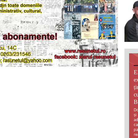
E
e
ț
c
B
Do
și
ad
ca
pa
re