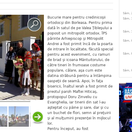
Sâm, 
Bucurie mare pentru credinicoşii
Sâm, 
ortodocşi din Borleasa. Pentru prima
dată în satul de pe Valea Ţibleşului a
Sâm, 
poposit un mitropolit ortodox. ÎPS
părinte Arhiepiscop şi Mitropolit
Sâm, 
Andrei a fost primit încă de la poarta
de intrare în localitate, făcută special
Sâm, 
pentru acest eveniment, cu ramuri
de brad şi icoana Mântuitorului, de
către tineri în frumoase costume
populare, călare, aşa cum este
Sâm, 
datina străbună pentru a întâmpina
oaspeţii de seamă. Apoi, în faţa
bisericii, Înaltul ierah a fost primit de
preotul paroh Maftei Hiticaş,
protopopul Doru Zinveliu cu
Evanghelia, iar tinerii din sat l-au
aşteptat cu pâine şi sare, dar şi cu
un buchet de flori, semn al preţuirii
şi al mulţumirii prezenţei în mijlocul
lor.
Pentru început, au fost