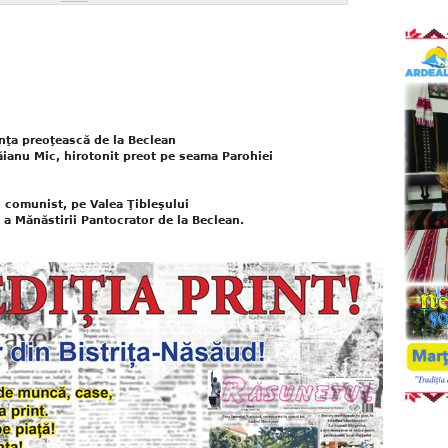
inţa preoţească de la Beclean
ăianu Mic, hirotonit preot pe seama Parohiei
 comunist, pe Valea Ţibleşului
ă a Mănăstirii Pantocrator de la Beclean.