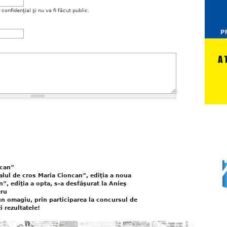
onfidenţial şi nu va fi făcut public.
ncan”
lul de cros Maria Cioncan”, ediţia a noua
”, ediţia a opta, s-a desfăşurat la Anieş
eru
n omagiu, prin participarea la concursul de
i rezultatele!