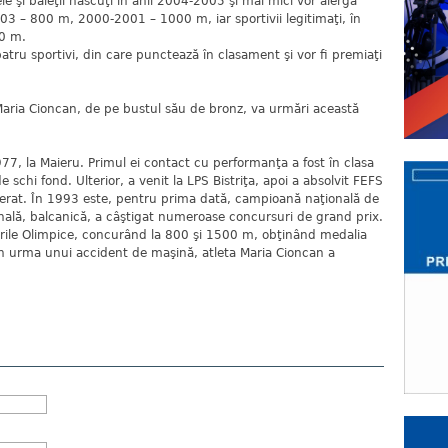
le şi băieţii născuţi în anii 2004-2005 şi mai mici vor alerga
03 – 800 m, 2000-2001 – 1000 m, iar sportivii legitimaţi, în
00 m.
tru sportivi, din care punctează în clasament şi vor fi premiaţi
.
 Maria Cioncan, de pe bustul său de bronz, va urmări această
77, la Maieru. Primul ei contact cu performanţa a fost în clasa
 schi fond. Ulterior, a venit la LPS Bistriţa, apoi a absolvit FEFS
sterat. În 1993 este, pentru prima dată, campioană naţională de
onală, balcanică, a câştigat numeroase concursuri de grand prix.
urile Olimpice, concurând la 800 şi 1500 m, obţinând medalia
în urma unui accident de maşină, atleta Maria Cioncan a