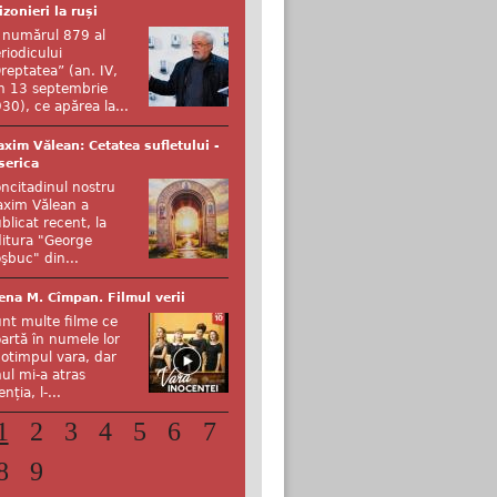
izonieri la ruși
 numărul 879 al
riodicului
reptatea” (an. IV,
n 13 septembrie
30), ce apărea la...
xim Vălean: Cetatea sufletului -
serica
ncitadinul nostru
xim Vălean a
blicat recent, la
itura "George
şbuc" din...
ena M. Cîmpan. Filmul verii
nt multe filme ce
artă în numele lor
otimpul vara, dar
ul mi-a atras
enția, l-...
1
2
3
4
5
6
7
8
9