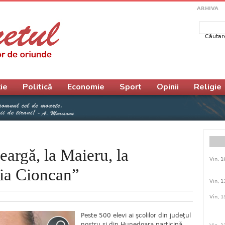
ARHIVA
Căutar
Form
ie
Politică
Economie
Sport
Opinii
Religie
eargă, la Maieru, la
Vin, 1
ia Cioncan”
Vin, 1
Vin, 1
Peste 500 elevi ai şcolilor din judeţul
nostru şi din Hunedoara participă,