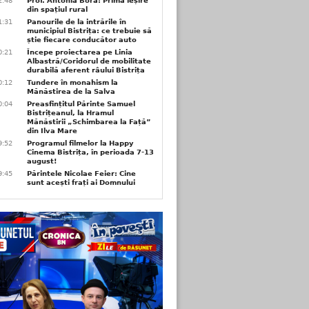
2:48
Prof. Antonia Bora: Prima ieșire
din spațiul rural
1:31
Panourile de la intrările în
municipiul Bistrița: ce trebuie să
știe fiecare conducător auto
0:21
Începe proiectarea pe Linia
Albastră/Coridorul de mobilitate
durabilă aferent râului Bistrița
0:12
Tundere în monahism la
Mănăstirea de la Salva
0:04
Preasfințitul Părinte Samuel
Bistrițeanul, la Hramul
Mănăstirii „Schimbarea la Față”
din Ilva Mare
9:52
Programul filmelor la Happy
Cinema Bistrița, în perioada 7-13
august!
9:45
Părintele Nicolae Feier: Cine
sunt acești frați ai Domnului