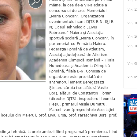
Vin, 1
mâine, la cea de-a VII-a ediţie a
Vin, 1
concursului de cros Memorialul
„Maria Cioncan”. Organizatorii
evenimentului sunt DJTS B-N, IŞJ B-
Vin, 1
N; Liceul Tehnologic „Liviu
Rebreanu” Maieru şi Asociaţia
Vin, 1
sportivă şcolară „Maria Cioncan”, în
parteneriat cu Primăria Maieru,
Vin, 1
Federaţia Română de Atletism,
Asociaţia Judeţeană de Atletism,
Academia Olimpică Română – Filiala
Vin, 0
Hunedoara şi Academia Olimpică
Română, filiala B-N. Comisia de
organizare este prezidată de
Vin, 0
antrenorul emerit Beregszaszi
Ştefan, căruia i se alătură Vasile
Borş, alături de Constantin Florian
(director DJTS), inspectorul Leonida
Ilieşiu, primarul Vasile Dumitru,
Marcel Ivan (preşedintele Asociaţiei
liceului din Maieru), prof. Liviu Ursa, prof. Paraschiva Borş, prof.
inţa tehnică, la orele amiezii fiind programată premierea, fiind