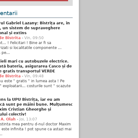
ntarii
ul Gabriel Lazany: Bistrița are, în
t, un sistem de supraveghere
onal și extins
de Bistrita
-
Vin, 09:50
... ! Felicitari ! Bine ar fi sa
izati si localitatile componente ...
 pe...
ieli mari cu autobuzele electrice.
stă bateria, asigurarea Casco și de
e gratis transportul VERDE
de Bistrita
-
Vin, 09:48
u este " gratis " in lumea asta ! Pe
" exploatarii... costurile sunt " scazute
ns la UPU Bistrița, iar eu am
 că sunt pe mâini bune. Mulţumesc
xim Cristian Gheorghe şi
ului colectiv!
 A. Olah
-
Joi, 13:07
stinta mea pentru d-nul doctor Maxim
n este infinita ! pot spune ca astazi mai
..