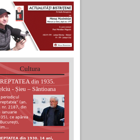
Cultura
REPTATEA din 1935.
elciu - Șieu – Sântioana
 periodicul
reptatea” (an.
, nr. 2187, din
 ianuarie
35), ce apărea
 București,
tim...
EPTATEA din 1930. 14 ani,