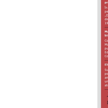
pr
În
pe
„D
di
19
Ma
bi
Co
Ma
pu
Ed
Co
El
Su
po
an
un
at