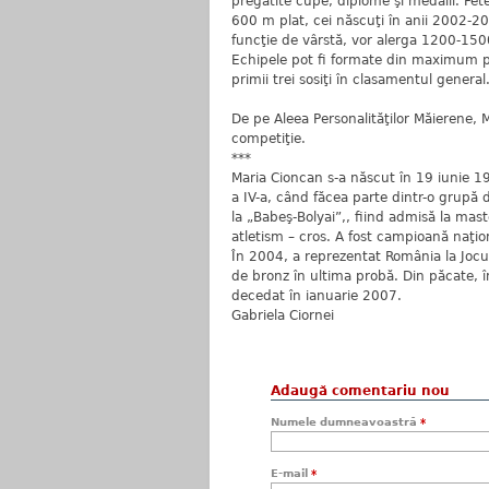
pregătite cupe, diplome şi medalii. Fete
600 m plat, cei născuţi în anii 2002-20
funcţie de vârstă, vor alerga 1200-15
Echipele pot fi formate din maximum pa
primii trei sosiţi în clasamentul general
De pe Aleea Personalităţilor Măierene,
competiţie.
***
Maria Cioncan s-a născut în 19 iunie 19
a IV-a, când făcea parte dintr-o grupă de
la „Babeş-Bolyai”,, fiind admisă la ma
atletism – cros. A fost campioană naţi
În 2004, a reprezentat România la Joc
de bronz în ultima probă. Din păcate, 
decedat în ianuarie 2007.
Gabriela Ciornei
Adaugă comentariu nou
Numele dumneavoastră
*
E-mail
*