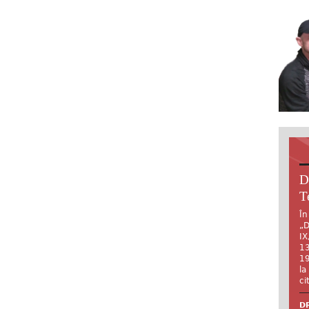
D
T
În
„D
IX
13
19
la
ci
DR