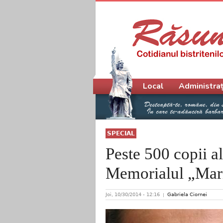
Meniu principal
Local
Administraț
SPECIAL
Peste 500 copii al
Memorialul „Mar
Joi, 10/30/2014 - 12:16
Gabriela Ciornei