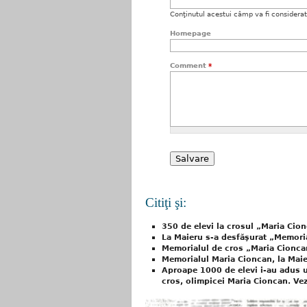
Conţinutul acestui câmp va fi considerat c
Homepage
Comment
*
Citiţi şi:
350 de elevi la crosul „Maria Cio
La Maieru s-a desfăşurat „Memoria
Memorialul de cros „Maria Cioncan
Memorialul Maria Cioncan, la Mai
Aproape 1000 de elevi i-au adus u
cros, olimpicei Maria Cioncan. Vez