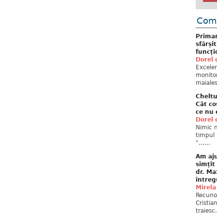
Come
Primar
sfârși
funcți
Dorel 
Excelent
monitor
maiales
Cheltu
Cât co
ce nu 
Dorel 
Nimic n
timpul 
"......
Am aju
simțit
dr. Ma
întreg
Mirela
Recuno
Cristia
traiesc.