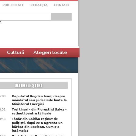
PUBLICITATE
REDACŢIA
CONTACT
e
ular de căutare
Cultură
Alegeri locale
6:08
Deputatul Bogdan Ivan, despre
mandatul său și deciziile luate la
Ministerul Energiei
3:51
Trei tineri - din Florești și Salva -
reținuți pentru tâlhărie
3:48
Tânăr din Coldău reținut de
polițiști, după ce a agresat un
bărbat din Beclean. Cum s-a
întâmplat