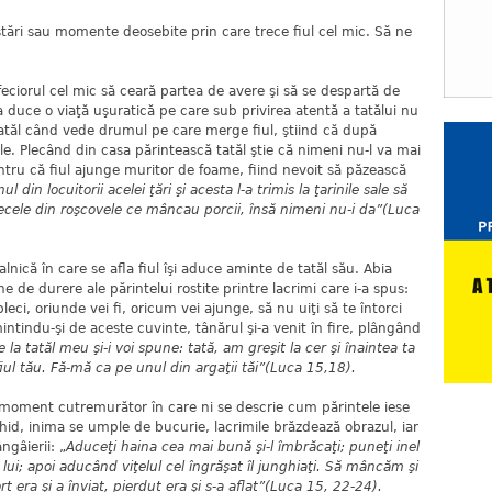
stări sau momente deosebite prin care trece fiul cel mic. Să ne
feciorul cel mic să ceară partea de avere şi să se despartă de
a duce o viaţă uşuratică pe care sub privirea atentă a tatălui nu
tatăl când vede drumul pe care merge fiul, ştiind că după
rile. Plecând din casa părintească tatăl ştie că nimeni nu-l va mai
entru că fiul ajunge muritor de foame, fiind nevoit să păzească
l din locuitorii acelei ţări şi acesta l-a trimis la ţarinile sale să
tecele din roşcovele ce mâncau porcii, însă nimeni nu-i da”(Luca
alnică în care se afla fiul îşi aduce aminte de tatăl său. Abia
 de durere ale părintelui rostite printre lacrimi care i-a spus:
pleci, oriunde vei fi, oricum vei ajunge, să nu uiţi să te întorci
ntindu-şi de aceste cuvinte, tânărul şi-a venit în fire, plângând
 la tatăl meu şi-i voi spune: tată, am greşit la cer şi înaintea ta
ul tău. Fă-mă ca pe unul din argaţii tăi”(Luca 15,18).
a moment cutremurător în care ni se descrie cum părintele iese
chid, inima se umple de bucurie, lacrimile brăzdează obrazul, iar
ngâierii: „
Aduceţi haina cea mai bună şi-l îmbrăcaţi; puneţi inel
e lui; apoi aducând viţelul cel îngrăşat îl junghiaţi. Să mâncăm şi
t era şi a înviat, pierdut era şi s-a aflat”(Luca 15, 22-24).