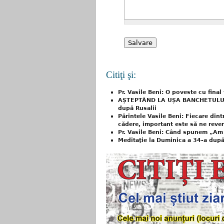
Citiţi şi:
Pr. Vasile Beni: O poveste cu final 
AȘTEPTÂND LA UȘA BANCHETULUI: 
după Rusalii
Părintele Vasile Beni: Fiecare di
cădere, important este să ne reve
Pr. Vasile Beni: Când spunem „Am 
Meditaţie la Duminica a 34-a după