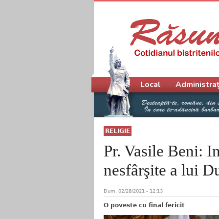
Meniu principal
Local
Administraț
RELIGIE
Pr. Vasile Beni: I
nesfârşite a lui 
Dum, 02/28/2021 - 12:13
O poveste cu final fericit