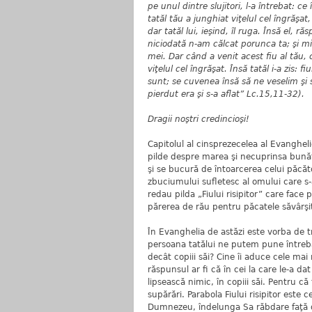
pe unul dintre slujitori, l-a întrebat: c
tatăl tău a junghiat viţelul cel îngrăşat
dar tatăl lui, ieşind, îl ruga. Însă el, ră
niciodată n-am călcat porunca ta; şi mi
mei. Dar când a venit acest fiu al tău,
viţelul cel îngrăşat. Însă tatăl i-a zis: 
sunt; se cuvenea însă să ne veselim şi 
pierdut era şi s-a aflat” Lc.15,11-32).
Dragii noştri credincioşi!
Capitolul al cinsprezecelea al Evangheli
pilde despre marea şi necuprinsa bunăt
şi se bucură de întoarcerea celui păcăto
zbuciumului sufletesc al omului care s
redau pilda „Fiului risipitor” care face 
părerea de rău pentru păcatele săvârşi
În Evanghelia de astăzi este vorba de t
persoana tatălui ne putem pune întreb
decât copiii săi? Cine îi aduce cele mai
răspunsul ar fi că în cei la care le-a dat 
lipsească nimic, în copiii săi. Pentru că
supărări. Parabola Fiului risipitor este
Dumnezeu, îndelunga Sa răbdare faţă 