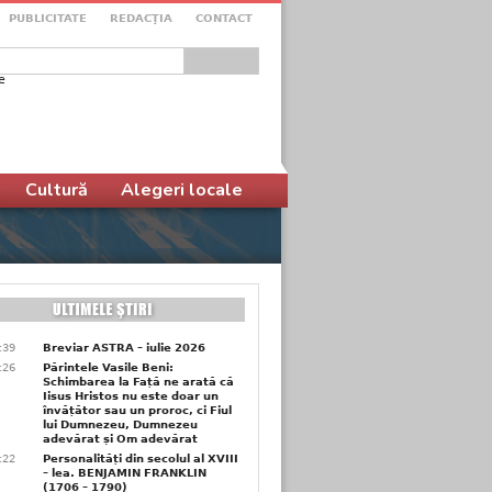
PUBLICITATE
REDACŢIA
CONTACT
e
ular de căutare
Cultură
Alegeri locale
6:39
Breviar ASTRA – iulie 2026
6:26
Părintele Vasile Beni:
Schimbarea la Față ne arată că
Iisus Hristos nu este doar un
învățător sau un proroc, ci Fiul
lui Dumnezeu, Dumnezeu
adevărat și Om adevărat
6:22
Personalități din secolul al XVIII
– lea. BENJAMIN FRANKLIN
(1706 – 1790)