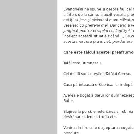
Evanghelia ne spune şi despre fiul cel m
a întors de la câmp, a auzit veselia şi b
ani îţi slujesc şi niciodată n-am călcat
veselesc cu prietenii mei. Dar când a v
junghiat pentru el viţelul cel îngrăşat
înţelept această situaţie zicând: ,,
Se cu
acesta mort era şi a înviat, pierdut era 
Care este tâlcul acestei preafrumo
Tatăl este Dumnezeu.
Cei doi fii sunt creştinii Tatălui Ceresc.
Casa părintească e Biserica, iar îndepă
Averea e bogăţia darurilor dumnezeieşti, i
Botez.
Slujirea la porci, e nefericirea şi robir
desfrânarea, lenea, trufia etc.
Venirea în fire este deşteptarea cugetu
pierdute.