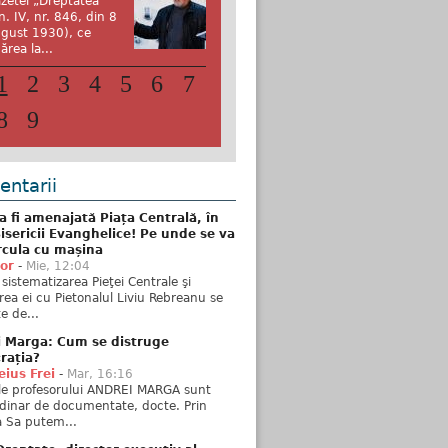
zetei „Dreptatea”
n. IV, nr. 846, din 8
gust 1930), ce
ărea la...
1
2
3
4
5
6
7
8
9
ntarii
 fi amenajată Piața Centrală, în
isericii Evanghelice! Pe unde se va
rcula cu mașina
tor
-
Mie, 12:04
sistematizarea Pieţei Centrale şi
rea ei cu Pietonalul Liviu Rebreanu se
e de...
i Marga: Cum se distruge
rația?
ius Frei
-
Mar, 16:16
ele profesorului ANDREI MARGA sunt
dinar de documentate, docte. Prin
 Sa putem...