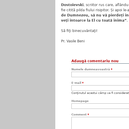
Dostoievski
, scriitor rus care, aflându
fie citită pilda fiului risipitor. Și apoi le-a
de Dumnezeu, să nu vă pierdeți în
veţi întoarce la El cu toată inima”
.
Să fiţi binecuvântaţi!
Pr. Vasile Beni
Adaugă comentariu nou
Numele dumneavoastră
*
E-mail
*
Conţinutul acestui câmp va fi considerat c
Homepage
Comment
*