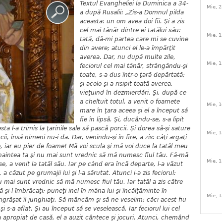
Textul Evangheliei la Duminica a 34-
Mie, 2
a după Rusalii: „Zis-a Domnul pilda
aceasta: un om avea doi fii. Şi a zis
cel mai tânăr dintre ei tatălui său:
Mie, 1
tată, dă-mi partea care mi se cuvine
din avere; atunci el le-a împărţit
averea. Dar, nu după multe zile,
Mie, 1
feciorul cel mai tânăr, strângându-şi
toate, s-a dus într-o ţară depărtată;
şi acolo şi-a risipit toată averea,
vieţuind în dezmierdări. Şi, după ce
a cheltuit totul, a venit o foamete
Mie, 1
mare în ţara aceea şi el a început să
fie în lipsă. Şi, ducându-se, s-a lipit
esta l-a trimis la ţarinile sale să pască porcii. Şi dorea să-şi sature
Mie, 1
, însă nimeni nu-i da. Dar, venindu-şi în fire, a zis: câţi argaţi
e, iar eu pier de foame! Mă voi scula şi mă voi duce la tatăl meu
i înaintea ta şi nu mai sunt vrednic să mă numesc fiul tău. Fă-mă
Mie, 1
se, a venit la tatăl său. Iar pe când era încă departe, l-a văzut
, a căzut pe grumajii lui şi l-a sărutat. Atunci i-a zis feciorul:
 nu mai sunt vrednic să mă numesc fiul tău. Iar tatăl a zis către
ă şi-l îmbrăcaţi; puneţi inel în mâna lui şi încălţăminte în
Mie, 1
 îngrăşat îl junghiaţi. Să mâncăm şi să ne veselim; căci acest fiu
i s-a aflat. Şi au început să se veselească. Iar feciorul lui cel
-a apropiat de casă, el a auzit cântece şi jocuri. Atunci, chemând