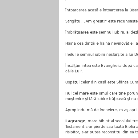
Întoarcerea acasă e întoarcerea la Bise
Strigătul: „Am greşit!” este recunoaşte
Îmbrăţişarea este semnul iubirii, al dezl
Haina cea dintâi e haina nevinovăţiei, a 
Inelul e semnul iubirii nesfârşite a lu
Încălţămintea este Evanghelia după car
căile Lui”.
Ospăţul celor din casă este Sfânta Cu
Fiul cel mare este omul care ţine porun
moştenire şi fără iubire frăţească şi n
Apropiindu-mă de încheiere, m-aş opri l
Lagrange
, mare biblist al secolului 
Testament s-ar pierde sau toată Biblia 
risipitor, s-ar putea reconstitui din ea