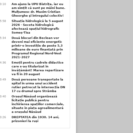
3:10
Am ajuns la UPU Bistrița, iar eu
am simțit că sunt pe mâini bune.
Mulţumesc dr. Maxim Cristian
Gheorghe şi întregului colectiv!
5:58
Situația hidrologică la 5 august
2026 - Seceta hidrologică
afectează spațiul hidrografic
Someș-Tisa
5:34
Două blocuri din Beclean vor
deveni mai eficiente energetic
printr-o investiție de peste 5,3
milioane de euro finanțată prin
Programul Regional Nord-Vest
2021–2027
4:36
Emoții pentru cadrele didactice
care s-au titularizat în
învățământ! Marea repartizare
va fi în 20 august
3:49
Două persoane transportate la
spital în urma unui accident
rutier petrecut la intersecția DN
17 cu drumul spre Strâmba
3:40
Orașul Năsăud organizează
licitație publică pentru
închirierea spațiilor comerciale,
situate în piața agroalimentară
a orașului Năsăud
3:26
DREPTATEA din 1930. 14 ani,
prizonieri la ruși