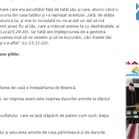
are care era ascultător faţă de tatăl său şi care, atunci când s-
ucuria din casa tatălui şi i-a reproşat acestuia: „
Iată, de atâţia
 porunca ta; şi mie tu niciodată nu mi-ai dat un ied să mă
enit acest fiu al tău, care a mâncat averea ta cu desfrânatele, ai
” (Luca15,29-30).
Iar tatăl are înţelepciunea de a gestiona
venea însă să ne veselim şi să ne bucurăm, căci fratele tău
şi s-a aflat” (Lc.15,11-32).
ase pilde:
rtarea de casă e îndepărtarea de Biserică.
ar risipirea averii este risipirea darurilor primite la sfântul
ea sufletului care se lasă stăpânit de patimi cum sunt: beţia,
lui şi aducerea aminte de casa părintească şi de darurile