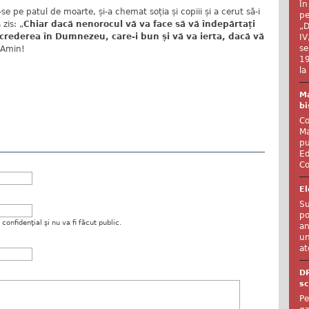
În
-se pe patul de moarte, și-a chemat soția și copiii și a cerut să-i
pe
 zis: „
Chiar dacă nenorocul vă va face să vă îndepărtați
„D
crederea în Dumnezeu, care-i bun și vă va ierta, dacă vă
IV
se
 Amin!
19
la
Ma
bi
Co
Ma
pu
Ed
Co
El
Su
po
onfidenţial şi nu va fi făcut public.
an
un
at
D
sc
Pe