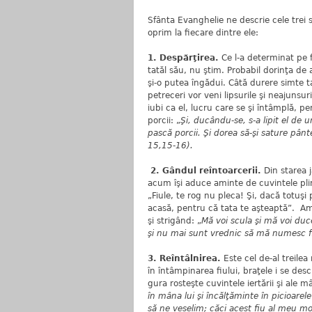
Sfânta Evanghelie ne descrie cele trei 
oprim la fiecare dintre ele:
1. Despărţirea.
Ce l-a determinat pe 
tatăl său, nu ştim. Probabil dorinţa de 
şi-o putea îngădui. Câtă durere simte 
petreceri vor veni lipsurile şi neajunsu
iubi ca el, lucru care se şi întâmplă, p
porcii: „
Şi, ducându-se, s-a lipit el de unu
pască porcii. Şi dorea să-şi sature pân
15,15-16).
2. Gândul reîntoarcerii.
Din starea j
acum îşi aduce aminte de cuvintele pline
„Fiule, te rog nu pleca! Şi, dacă totuşi 
acasă, pentru că tata te aşteaptă”. Ami
şi strigând: „
Mă voi scula şi mă voi duce
şi nu mai sunt vrednic să mă numesc fi
3. Reîntâlnirea.
Este cel de-al treile
în întâmpinarea fiului, braţele i se des
gura rosteşte cuvintele iertării şi ale mâ
în mâna lui şi încălţăminte în picioarel
să ne veselim; căci acest fiu al meu mor