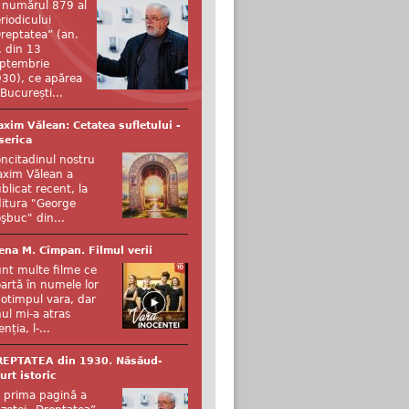
 numărul 879 al
riodicului
reptatea” (an.
, din 13
ptembrie
30), ce apărea
 București...
xim Vălean: Cetatea sufletului -
serica
ncitadinul nostru
xim Vălean a
blicat recent, la
itura "George
şbuc" din...
ena M. Cîmpan. Filmul verii
nt multe filme ce
artă în numele lor
otimpul vara, dar
ul mi-a atras
enția, l-...
REPTATEA din 1930. Năsăud-
urt istoric
 prima pagină a