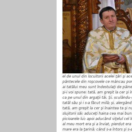
el de unul din locuitorii acelei ţări şi ac
pântecele din roşcovele ce mâncau porcii
ai tatălui meu sunt îndestulaţi de pâin
şi-i voi spune: tată, am greşit la cer ş
ca pe unul din argaţii tăi. Şi, sculându-
tatăl său şi i s-a făcut milă; şi, alergând
tată, am greşit la cer şi înaintea ta şi
slujitorii săi: aduceţi haina cea mai bun
picioarele lui; apoi aducând viţelul cel
al meu mort era şi a înviat, pierdut era ş
mare era la ţarină; când s-a întors şi s