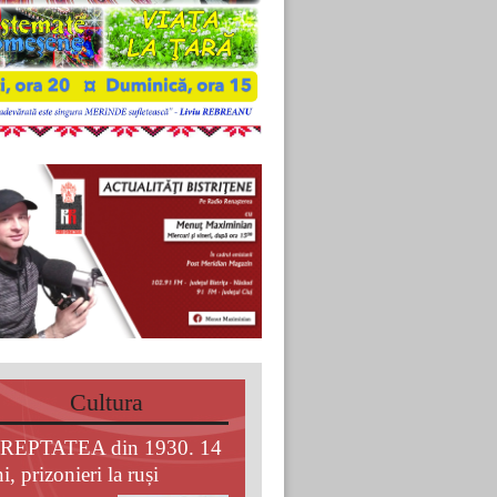
Cultura
REPTATEA din 1930. 14
i, prizonieri la ruși