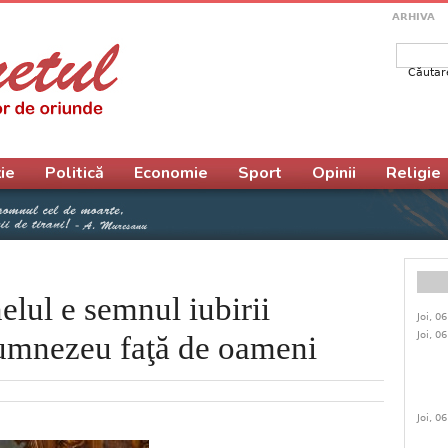
ARHIVA
Căutar
Form
ie
Politică
Economie
Sport
Opinii
Religie
nelul e semnul iubirii
Joi, 0
Joi, 0
Dumnezeu faţă de oameni
Joi, 0