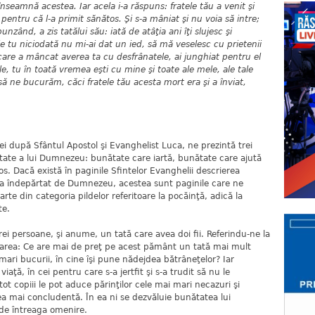
e înseamnă acestea. Iar acela i-a răspuns: fratele tău a venit şi
, pentru că l-a primit sănătos. Şi s-a mâniat şi nu voia să intre;
spunzând, a zis tatălui său: iată de atâţia ani îţi slujesc şi
e tu niciodată nu mi-ai dat un ied, să mă veselesc cu prietenii
 care a mâncat averea ta cu desfrânatele, ai junghiat pentru el
fiule, tu în toată vremea eşti cu mine şi toate ale mele, ale tale
să ne bucurăm, căci fratele tău acesta mort era şi a înviat,
ei după Sfântul Apostol şi Evanghelist Luca, ne prezintă trei
ate a lui Dumnezeu: bunătate care iartă, bunătate care ajută
s. Dacă există în paginile Sfintelor Evanghelii descrierea
-a îndepărtat de Dumnezeu, acestea sunt paginile care ne
parte din categoria pildelor referitoare la pocăinţă, adică la
te.
rei persoane, şi anume, un tată care avea doi fii. Referindu-ne la
area: Ce are mai de preţ pe acest pământ un tată mai mult
 mari bucurii, în cine îşi pune nădejdea bătrâneţelor? Iar
viaţă, în cei pentru care s-a jertfit şi s-a trudit să nu le
 tot copiii le pot aduce părinţilor cele mai mari necazuri şi
 cea mai concludentă. În ea ni se dezvăluie bunătatea lui
de întreaga omenire.