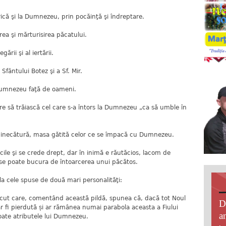
rică şi la Dumnezeu, prin pocăinţă şi îndreptare.
rea şi mărturisirea păcatului.
egării şi al iertării.
Sfântului Botez şi a Sf. Mir.
i Dumnezeu faţă de oameni.
e să trăiască cel care s-a întors la Dumnezeu „ca să umble în
minecătură, masa gătită celor ce se împacă cu Dumnezeu.
cile şi se crede drept, dar în inimă e răutăcios, lacom de
u se poate bucura de întoarcerea unui păcătos.
a cele spuse de două mari personalităţi:
trecut care, comentând această pildă, spunea că, dacă tot Noul
D
ar fi pierdută și ar rămânea numai parabola aceasta a Fiului
an
 toate atributele lui Dumnezeu.