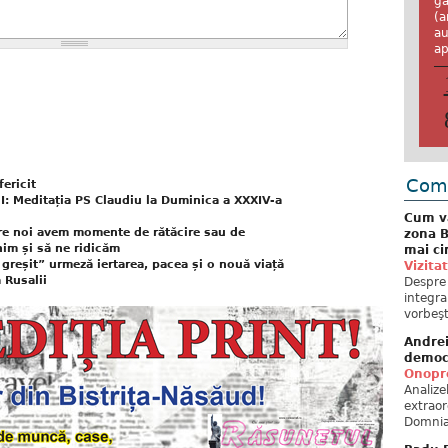
ga
(a
au
ap
Come
fericit
Meditația PS Claudiu la Duminica a XXXIV-a
Cum va
ntre noi avem momente de rătăcire sau de
zona B
nim și să ne ridicăm
mai ci
greșit” urmeză iertarea, pacea și o nouă viață
Vizita
 Rusalii
Despre 
integra
vorbeşt
Andre
democ
Onopre
Analiz
extraor
Domnia