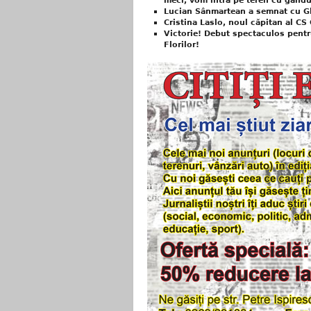
meci, vom intra pe teren cu gându
Lucian Sânmartean a semnat cu Gl
Cristina Laslo, noul căpitan al CS
Victorie! Debut spectaculos pentru
Florilor!