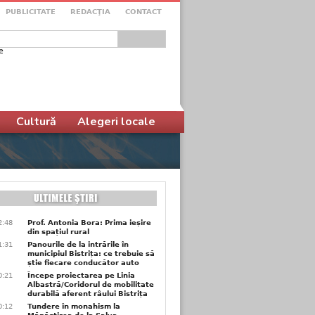
PUBLICITATE
REDACŢIA
CONTACT
e
ular de căutare
Cultură
Alegeri locale
2:48
Prof. Antonia Bora: Prima ieșire
din spațiul rural
1:31
Panourile de la intrările în
municipiul Bistrița: ce trebuie să
știe fiecare conducător auto
0:21
Începe proiectarea pe Linia
Albastră/Coridorul de mobilitate
durabilă aferent râului Bistrița
0:12
Tundere în monahism la