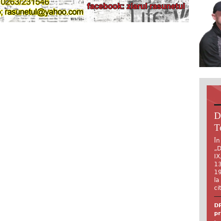
D
T
În
„D
IX
13
19
la
ci
DR
pr