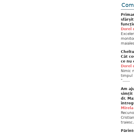
Come
Primar
sfârși
funcți
Dorel 
Excelent
monitor
maiales
Cheltu
Cât co
ce nu 
Dorel 
Nimic n
timpul 
"......
Am aju
simțit
dr. Ma
întreg
Mirela
Recuno
Cristia
traiesc.
Părint