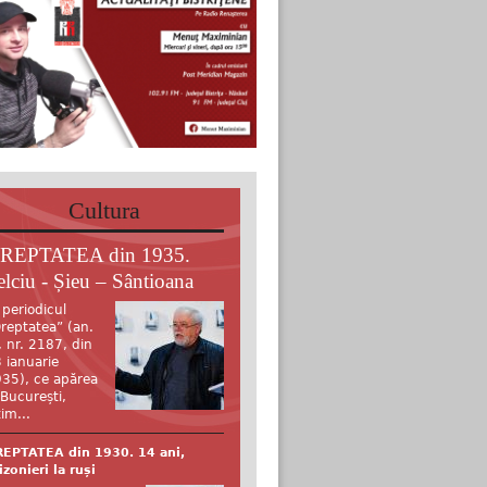
Cultura
REPTATEA din 1935.
elciu - Șieu – Sântioana
 periodicul
reptatea” (an.
, nr. 2187, din
 ianuarie
35), ce apărea
 București,
tim...
EPTATEA din 1930. 14 ani,
izonieri la ruși