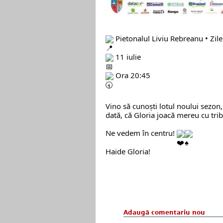
 Pietonalul Liviu Rebreanu • Zilel
 11 iulie
 Ora 20:45
Vino să cunoști lotul noului sezon, s
dată, că Gloria joacă mereu cu trib
Ne vedem în centru! 
Haide Gloria!
Adaugă comentariu nou