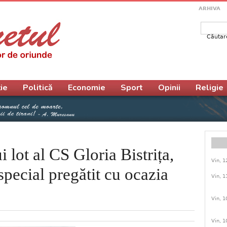
ARHIVA
Căutar
Form
ie
Politică
Economie
Sport
Opinii
Religie
 lot al CS Gloria Bistrița,
Vin, 1
special pregătit cu ocazia
Vin, 1
Vin, 1
Vin, 1