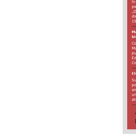
În
pe
„D
di
19
Ma
bi
Co
Ma
pu
Ed
Co
El
Su
po
an
un
at