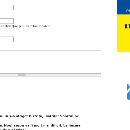
onfidenţial şi nu va fi făcut public.
ui s-a strigat Bistrița, Bistrița! Sportul ne
: Noul sezon va fi mult mai dificil. La fiecare