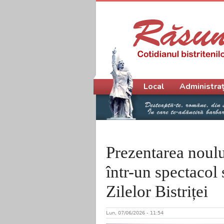
Meniu principal
Local
Administraț
Prezentarea noului
într-un spectacol 
Zilelor Bistriței
Lun, 07/06/2026 - 11:54