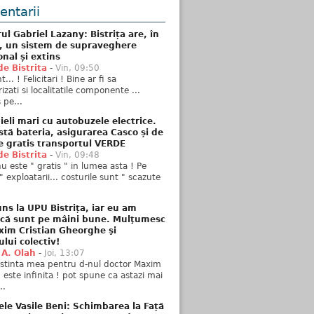
ntarii
ul Gabriel Lazany: Bistrița are, în
t, un sistem de supraveghere
onal și extins
de Bistrita
-
Vin, 09:50
... ! Felicitari ! Bine ar fi sa
izati si localitatile componente ...
 pe...
ieli mari cu autobuzele electrice.
stă bateria, asigurarea Casco și de
e gratis transportul VERDE
de Bistrita
-
Vin, 09:48
u este " gratis " in lumea asta ! Pe
" exploatarii... costurile sunt " scazute
ns la UPU Bistrița, iar eu am
 că sunt pe mâini bune. Mulţumesc
xim Cristian Gheorghe şi
ului colectiv!
 A. Olah
-
Joi, 13:07
stinta mea pentru d-nul doctor Maxim
n este infinita ! pot spune ca astazi mai
..
ele Vasile Beni: Schimbarea la Față