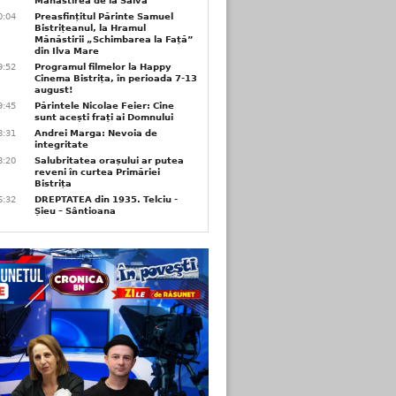
Mănăstirea de la Salva
0:04
Preasfințitul Părinte Samuel
Bistrițeanul, la Hramul
Mănăstirii „Schimbarea la Față”
din Ilva Mare
9:52
Programul filmelor la Happy
Cinema Bistrița, în perioada 7-13
august!
9:45
Părintele Nicolae Feier: Cine
sunt acești frați ai Domnului
8:31
Andrei Marga: Nevoia de
integritate
8:20
Salubritatea orașului ar putea
reveni în curtea Primăriei
Bistrița
6:32
DREPTATEA din 1935. Telciu -
Șieu – Sântioana