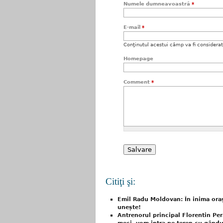
Numele dumneavoastră
*
E-mail
*
Conţinutul acestui câmp va fi considerat c
Homepage
Comment
*
Citiţi şi:
Emil Radu Moldovan: În inima orașul
unește!
Antrenorul principal Florentin Pera