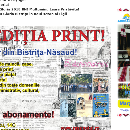
l de a câștiga!
oria!
 Gloria 2018 BN! Mulţumim, Laura Pristăviţa!
 Gloria Bistrița în noul sezon al Ligii