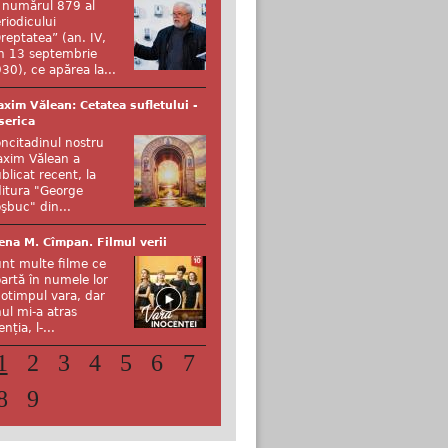
 numărul 879 al
riodicului
reptatea” (an. IV,
n 13 septembrie
30), ce apărea la...
xim Vălean: Cetatea sufletului -
serica
ncitadinul nostru
xim Vălean a
blicat recent, la
itura "George
şbuc" din...
ena M. Cîmpan. Filmul verii
nt multe filme ce
artă în numele lor
otimpul vara, dar
ul mi-a atras
enția, l-...
1
2
3
4
5
6
7
8
9