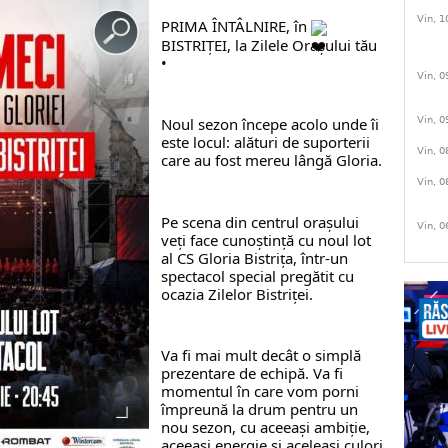
Vin, 1
PRIMA ÎNTÂLNIRE, în 
BISTRIŢEI, la Zilele Orașului tău 
•
Vin, 0
Vin, 0
Noul sezon începe acolo unde îi 
este locul: alături de suporterii 
Vin, 0
care au fost mereu lângă Gloria.
Vin, 0
Pe scena din centrul orașului 
Vin, 0
veți face cunoștință cu noul lot 
al CS Gloria Bistrița, într-un 
spectacol special pregătit cu 
ocazia Zilelor Bistriței.
Va fi mai mult decât o simplă 
prezentare de echipă. Va fi 
momentul în care vom porni 
împreună la drum pentru un 
nou sezon, cu aceeași ambiție, 
aceeași energie și aceleași culori 