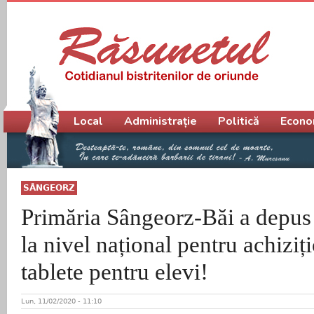
Meniu principal
Local
Administrație
Politică
Econo
SÂNGEORZ
Primăria Sângeorz-Băi a depus 
la nivel național pentru achiziț
tablete pentru elevi!
Lun, 11/02/2020 - 11:10