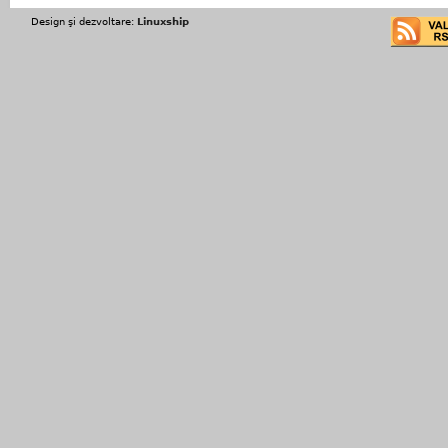
Design şi dezvoltare:
Linuxship