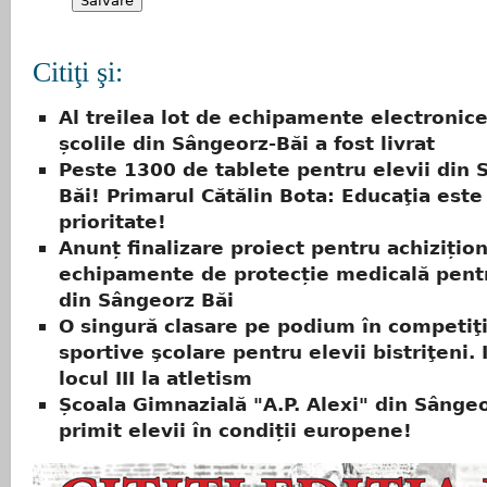
Citiţi şi:
Al treilea lot de echipamente electronic
școlile din Sângeorz-Băi a fost livrat
Peste 1300 de tablete pentru elevii din 
Băi! Primarul Cătălin Bota: Educaţia este
prioritate!
Anunț finalizare proiect pentru achizițio
echipamente de protecție medicală pentr
din Sângeorz Băi
O singură clasare pe podium în competiţi
sportive şcolare pentru elevii bistriţeni. 
locul III la atletism
Școala Gimnazială "A.P. Alexi" din Sângeo
primit elevii în condiții europene!