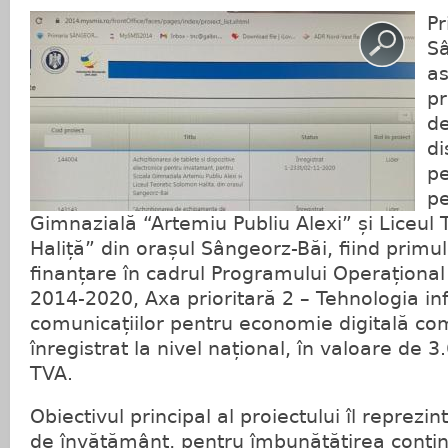
Pr
Sâ
as
pr
de
di
pe
pe
Gimnazială “Artemiu Publiu Alexi” și Liceul
Haliță” din orașul Sângeorz-Băi, fiind primu
finanțare în cadrul Programului Operațional
2014-2020, Axa prioritară 2 – Tehnologia inf
comunicațiilor pentru economie digitală com
înregistrat la nivel național, în valoare de 3
TVA.
Obiectivul principal al proiectului îl reprezint
de învățământ, pentru îmbunătățirea conținu