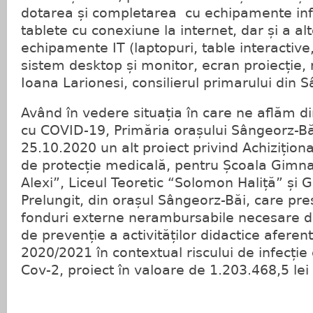
dotarea și completarea cu echipamente inf
tablete cu conexiune la internet, dar și a alt
echipamente IT (laptopuri, table interactive
sistem desktop și monitor, ecran proiecție,
Ioana Larionesi, consilierul primarului din 
Având în vedere situația în care ne aflăm d
cu COVID-19, Primăria orașului Sângeorz-Bă
25.10.2020 un alt proiect privind Achiziți
de protecție medicală, pentru Școala Gimna
Alexi”, Liceul Teoretic “Solomon Haliță” și 
Prelungit, din orașul Sângeorz-Băi, care p
fonduri externe nerambursabile necesare des
de prevenție a activităților didactice aferen
2020/2021 în contextual riscului de infecție
Cov-2, proiect în valoare de 1.203.468,5 lei