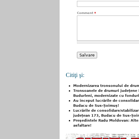
Comment
*
Citiţi şi:
Modernizarea tronsonului de dru
Tronsoanele de drumuri judeţene 
Budurleni, modernizate cu fondur
Au început lucrările de consolidar
Budacu de Sus-Șoimuș!
Lucrările de consolidare/stabiliza
județean 173, Budacu de Sus-Șoimu
Preşedintele Radu Moldovan: Alte
asfaltare!