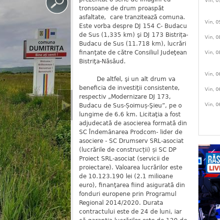
Vin, 0
tronsoane de drum proaspăt
asfaltate, care tranzitează comuna.
Vin, 0
Este vorba despre DJ 154 C- Budacu
de Sus (1,335 km) şi DJ 173 Bistrița-
Vin, 0
Budacu de Sus (11.718 km), lucrări
finanţate de către Consiliul Judeţean
Vin, 0
Bistriţa-Năsăud.
Vin, 0
De altfel, şi un alt drum va
beneficia de investiţii consistente,
Vin, 0
respectiv „Modernizare DJ 173,
Vin, 0
Budacu de Sus-Șoimuș-Şieu”, pe o
lungime de 6.6 km. Licitaţia a fost
adjudecată de asocierea formată din
SC Îndemânarea Prodcom- lider de
asociere - SC Drumserv SRL-asociat
(lucrările de construcții) și SC DP
Proiect SRL-asociat (servicii de
proiectare). Valoarea lucrărilor este
de 10.123.190 lei (2.1 milioane
euro), finanţarea fiind asigurată din
fonduri europene prin Programul
Regional 2014/2020. Durata
contractului este de 24 de luni, iar