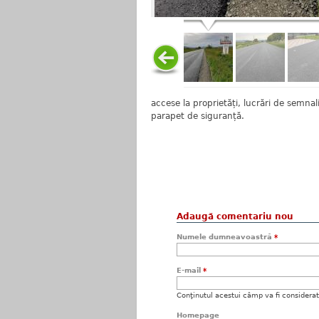
accese la proprietăți, lucrări de semna
parapet de siguranță.
Adaugă comentariu nou
Numele dumneavoastră
*
E-mail
*
Conţinutul acestui câmp va fi considerat c
Homepage