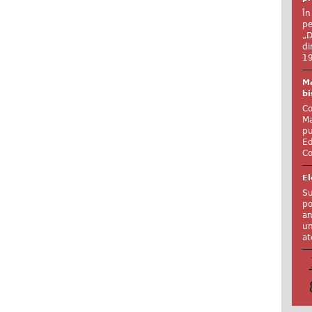
În
pe
„D
di
19
Ma
bi
Co
Ma
pu
Ed
Co
El
Su
po
an
un
at