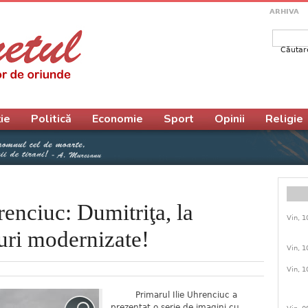
ARHIVA
Căutar
Form
ie
Politică
Economie
Sport
Opinii
Religie
renciuc: Dumitriţa, la
Vin, 1
uri modernizate!
Vin, 1
Vin, 1
Primarul Ilie Uhrenciuc a
prezentat o serie de imagini cu