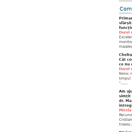
Come
Primar
sfârși
funcți
Dorel 
Excelent
monitor
maiales
Cheltu
Cât co
ce nu 
Dorel 
Nimic n
timpul 
"......
Am aju
simțit
dr. Ma
întreg
Mirela
Recuno
Cristia
traiesc.