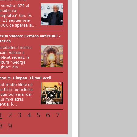
 numărul 879 al
riodicului
reptatea” (an. IV,
n 13 septembrie
30), ce apărea la...
xim Vălean: Cetatea sufletului -
serica
ncitadinul nostru
xim Vălean a
blicat recent, la
itura "George
şbuc" din...
ena M. Cîmpan. Filmul verii
nt multe filme ce
artă în numele lor
otimpul vara, dar
ul mi-a atras
enția, l-...
1
2
3
4
5
6
7
8
9