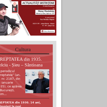
Cultura
REPTATEA din 1935.
elciu - Șieu – Sântioana
 periodicul
reptatea” (an.
, nr. 2187, din
 ianuarie
35), ce apărea
 București,
tim...
EPTATEA din 1930. 14 ani,
izonieri la ruși