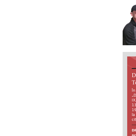
D
T
În
„D
IX
13
19
la
ci
DR
pr