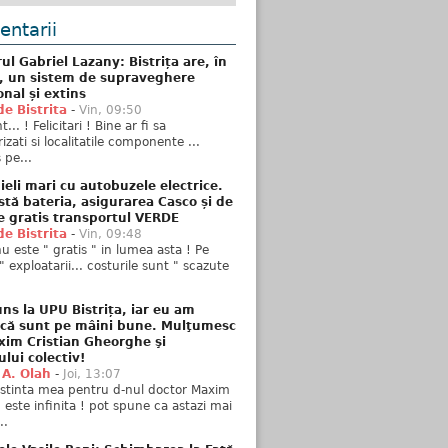
ntarii
ul Gabriel Lazany: Bistrița are, în
t, un sistem de supraveghere
onal și extins
de Bistrita
-
Vin, 09:50
... ! Felicitari ! Bine ar fi sa
izati si localitatile componente ...
 pe...
ieli mari cu autobuzele electrice.
stă bateria, asigurarea Casco și de
e gratis transportul VERDE
de Bistrita
-
Vin, 09:48
u este " gratis " in lumea asta ! Pe
" exploatarii... costurile sunt " scazute
ns la UPU Bistrița, iar eu am
 că sunt pe mâini bune. Mulţumesc
xim Cristian Gheorghe şi
ului colectiv!
 A. Olah
-
Joi, 13:07
stinta mea pentru d-nul doctor Maxim
n este infinita ! pot spune ca astazi mai
..