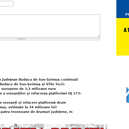
m judeţean Budacu de Sus-Şoimuş continuă!
Budacu de Sus-Şoimuş şi Viile Tecii-
i europene de 3,3 milioane euro
e a versanților și refacerea platformei DJ 173-
re versanți și refacere platformă drum
ș, estimate la 34 milioane lei!
 patru tronsoane de drumuri judeţene, în