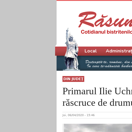
Meniu principal
Local
Administraț
DIN JUDEŢ
Primarul Ilie Uch
răscruce de drum
Joi, 06/04/2020 - 15:46