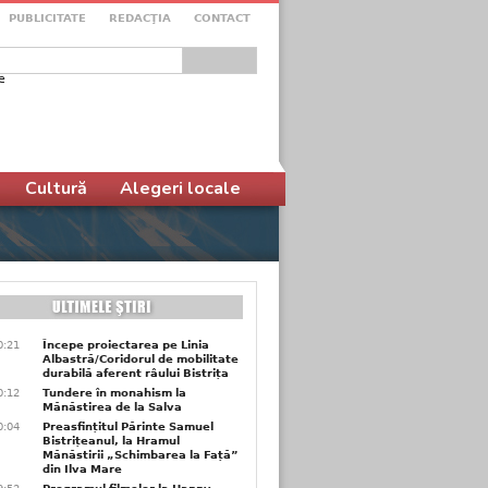
PUBLICITATE
REDACŢIA
CONTACT
e
ular de căutare
Cultură
Alegeri locale
0:21
Începe proiectarea pe Linia
Albastră/Coridorul de mobilitate
durabilă aferent râului Bistrița
0:12
Tundere în monahism la
Mănăstirea de la Salva
0:04
Preasfințitul Părinte Samuel
Bistrițeanul, la Hramul
Mănăstirii „Schimbarea la Față”
din Ilva Mare