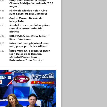
9:52
Programul filmelor la Happy
Cinema Bistrița, în perioada 7-13
august!
9:45
Părintele Nicolae Feier: Cine
sunt acești frați ai Domnului
8:31
Andrei Marga: Nevoia de
integritate
8:20
Salubritatea orașului ar putea
reveni în curtea Primăriei
Bistrița
6:32
DREPTATEA din 1935. Telciu -
Șieu – Sântioana
6:27
Întru mulți ani părintelui Ioan
Pop, preot paroh la Târlișua!
6:22
Întru mulți ani părintelui paroh
Ioan Bujor de la Biserica
„Sfântul Proroc Ioan
Botezătorul” din Bistrița!