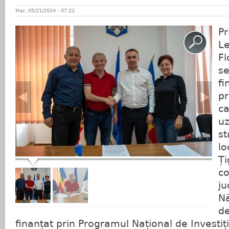
Mar, 05/21/2024 - 07:22
Pr
L
Fl
se
fi
pr
ca
uz
st
lo
Ți
c
ju
Nă
de
finanțat prin Programul Național de Investiț