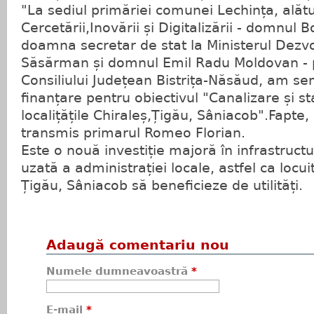
"La sediul primăriei comunei Lechința, alătu
Cercetării,Inovării și Digitalizării - domnul 
doamna secretar de stat la Ministerul Dezvo
Săsărman și domnul Emil Radu Moldovan - 
Consiliului Județean Bistrița-Năsăud, am se
finanțare pentru obiectivul "Canalizare și st
localițățile Chiraleș,Țigău, Sâniacob".Fapte,
transmis primarul Romeo Florian.
Este o nouă investiție majoră în infrastruct
uzată a administrației locale, astfel ca locuit
Țigău, Sâniacob să beneficieze de utilități.
Adaugă comentariu nou
Numele dumneavoastră
*
E-mail
*