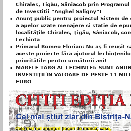
Chiraleș, Țigău, Sâniacob prin Programul
de Investiții ”Anghel Saligny”!
Anunţ public pentru proiectul Sistem de 
a apelor uzate menajere și stație de epu
localităţile Chiraleș, Ţigău, Sâniacob, c
Lechința
Primarul Romeo Florian: Nu aş fi reuşit s
aceste proiecte fără ajutorul lechinţenilo
priorităţile pentru următorii ani!
MARELE TÂRG AL LECHINŢEI: SUNT ANU
INVESTIŢII ÎN VALOARE DE PESTE 11 MIL
EURO