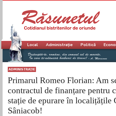
Meniu principal
Local
Administrație
Politică
Econo
ADMINISTRAŢIE
Primarul Romeo Florian: Am 
contractul de finanțare pentru c
stație de epurare în localițățile
Sâniacob!