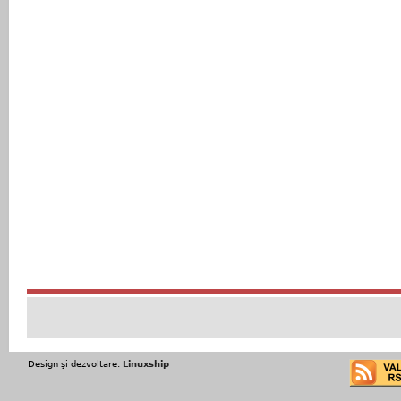
Design şi dezvoltare:
Linuxship