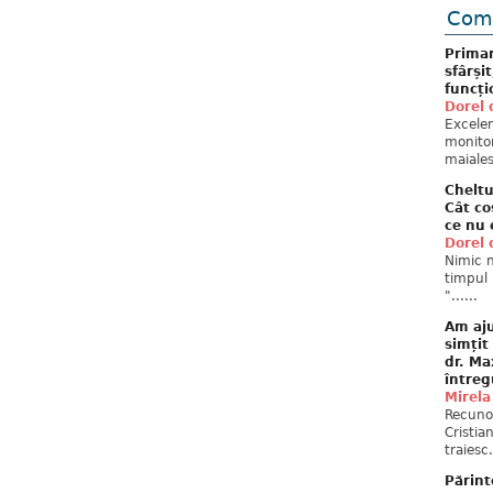
Come
Primar
sfârși
funcți
Dorel 
Excelent
monitor
maiales
Cheltu
Cât co
ce nu 
Dorel 
Nimic n
timpul 
"......
Am aju
simțit
dr. Ma
întreg
Mirela
Recuno
Cristia
traiesc.
Părint