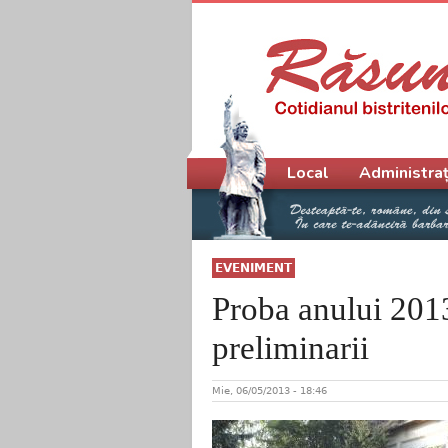
Meniu principal
Local
Administraț
EVENIMENT
Proba anului 2013
preliminarii
Mie, 06/05/2013 - 18:46