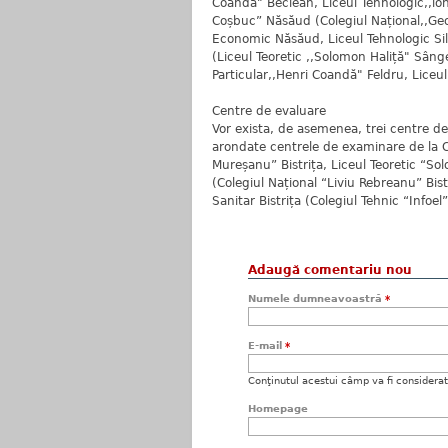
Coandă" Beclean, Liceul Tehnologic,,lo
Coșbuc” Năsăud (Colegiul Național,,Geo
Economic Năsăud, Liceul Tehnologic Sil
(Liceul Teoretic ,,Solomon Haliță" Sânge
Particular,,Henri Coandă" Feldru, Liceu
Centre de evaluare
Vor exista, de asemenea, trei centre de 
arondate centrele de examinare de la Col
Mureșanu” Bistrița, Liceul Teoretic “Sol
(Colegiul Național “Liviu Rebreanu” Bis
Sanitar Bistrița (Colegiul Tehnic “Infoel
Adaugă comentariu nou
Numele dumneavoastră
*
E-mail
*
Conţinutul acestui câmp va fi considerat c
Homepage