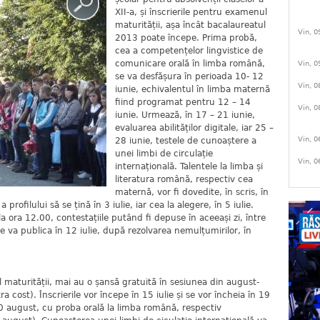
XII-a, și înscrierile pentru examenul
maturității, așa încât bacalaureatul
Vin, 0
2013 poate începe. Prima probă,
cea a competențelor lingvistice de
comunicare orală în limba română,
Vin, 0
se va desfășura în perioada 10- 12
Vin, 0
iunie, echivalentul în limba maternă
fiind programat pentru 12 – 14
Vin, 0
iunie. Urmează, în 17 – 21 iunie,
evaluarea abilităților digitale, iar 25 –
Vin, 0
28 iunie, testele de cunoaștere a
unei limbi de circulație
Vin, 0
internațională. Talentele la limba și
literatura română, respectiv cea
maternă, vor fi dovedite, în scris, în
 profilului să se țină în 3 iulie, iar cea la alegere, în 5 iulie.
 la ora 12.00, contestațiile putând fi depuse în aceeași zi, între
e va publica în 12 iulie, după rezolvarea nemulțumirilor, în
maturității, mai au o șansă gratuită în sesiunea din august-
ra cost). Înscrierile vor începe în 15 iulie și se vor încheia în 19
20 august, cu proba orală la limba română, respectiv