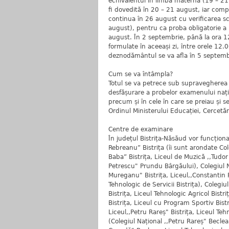
echivalentul în limba maternă (19 – 21 
fi dovedită în 20 – 21 august, iar comp
continua în 26 august cu verificarea sc
august), pentru ca proba obligatorie a p
august. În 2 septembrie, până la ora 12
formulate în aceeași zi, între orele 12.
deznodământul se va afla în 5 septemb
Cum se va întâmpla?
Totul se va petrece sub supravegherea vi
desfășurare a probelor examenului națio
precum și în cele în care se preiau și se 
Ordinul Ministerului Educației, Cercetări
Centre de examinare
În județul Bistrița-Năsăud vor funcțion
Rebreanu” Bistrița (îi sunt arondate Col
Baba” Bistrița, Liceul de Muzică ,,Tudor 
Petrescu" Prundu Bârgăului), Colegiul N
Mureganu" Bistrița, Liceul,,Constantin 
Tehnologic de Servicii Bistrița), Colegiul
Bistrița, Liceul Tehnologic Agricol Bistri
Bistrița, Liceul cu Program Sportiv Bistr
Liceul,,Petru Rareș" Bistrița, Liceul Te
(Colegiul Național ,,Petru Rareș" Beclea