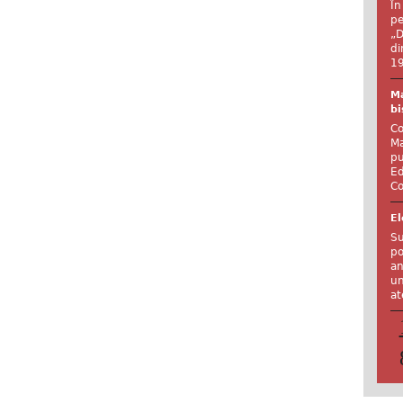
În
pe
„D
di
19
Ma
bi
Co
Ma
pu
Ed
Co
El
Su
po
an
un
at