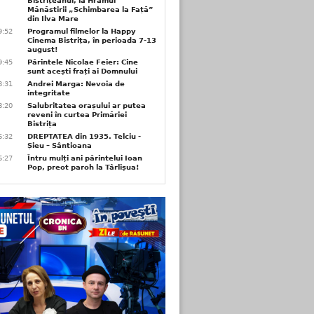
Bistrițeanul, la Hramul
Mănăstirii „Schimbarea la Față”
din Ilva Mare
9:52
Programul filmelor la Happy
Cinema Bistrița, în perioada 7-13
august!
9:45
Părintele Nicolae Feier: Cine
sunt acești frați ai Domnului
8:31
Andrei Marga: Nevoia de
integritate
8:20
Salubritatea orașului ar putea
reveni în curtea Primăriei
Bistrița
6:32
DREPTATEA din 1935. Telciu -
Șieu – Sântioana
6:27
Întru mulți ani părintelui Ioan
Pop, preot paroh la Târlișua!