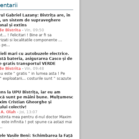
ntarii
ul Gabriel Lazany: Bistrița are, în
t, un sistem de supraveghere
onal și extins
de Bistrita
-
Vin, 09:50
... ! Felicitari ! Bine ar fi sa
izati si localitatile componente ...
 pe...
ieli mari cu autobuzele electrice.
stă bateria, asigurarea Casco și de
e gratis transportul VERDE
de Bistrita
-
Vin, 09:48
u este " gratis " in lumea asta ! Pe
" exploatarii... costurile sunt " scazute
ns la UPU Bistrița, iar eu am
 că sunt pe mâini bune. Mulţumesc
xim Cristian Gheorghe şi
ului colectiv!
 A. Olah
-
Joi, 13:07
stinta mea pentru d-nul doctor Maxim
n este infinita ! pot spune ca astazi mai
..
ele Vasile Beni: Schimbarea la Față