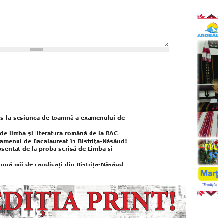
is la sesiunea de toamnă a examenului de
 de limba şi literatura română de la BAC
amenul de Bacalaureat în Bistriţa-Năsăud!
bsentat de la proba scrisă de Limba și
două mii de candidați din Bistrița-Năsăud