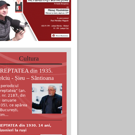
Cultura
REPTATEA din 1935.
elciu - Șieu – Sântioana
 periodicul
reptatea” (an.
, nr. 2187, din
 ianuarie
35), ce apărea
 București,
tim...
EPTATEA din 1930. 14 ani,
izonieri la ruși