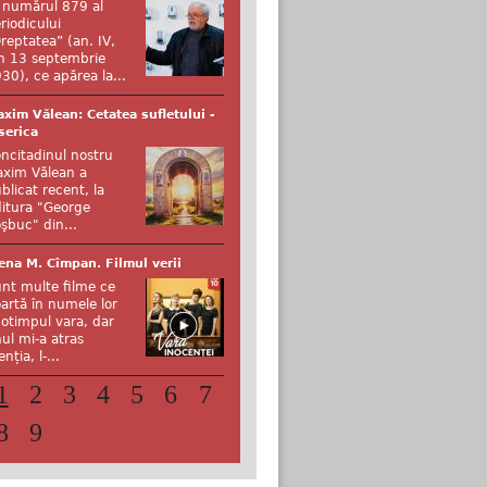
 numărul 879 al
riodicului
reptatea” (an. IV,
n 13 septembrie
30), ce apărea la...
xim Vălean: Cetatea sufletului -
serica
ncitadinul nostru
xim Vălean a
blicat recent, la
itura "George
şbuc" din...
ena M. Cîmpan. Filmul verii
nt multe filme ce
artă în numele lor
otimpul vara, dar
ul mi-a atras
enția, l-...
1
2
3
4
5
6
7
8
9