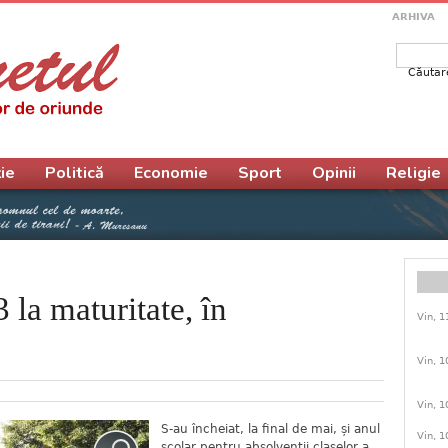
ARHIVA
Căutar
Form
ie
Politică
Economie
Sport
Opinii
Religie
 la maturitate, în
Vin, 1
Vin, 1
Vin, 1
S-au încheiat, la final de mai, și anul
Vin, 1
școlar pentru absolvenții claselor a