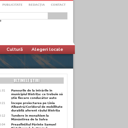
PUBLICITATE
REDACŢIA
CONTACT
e
ular de căutare
Cultură
Alegeri locale
1:31
Panourile de la intrările în
municipiul Bistrița: ce trebuie să
știe fiecare conducător auto
0:21
Începe proiectarea pe Linia
Albastră/Coridorul de mobilitate
durabilă aferent râului Bistrița
0:12
Tundere în monahism la
Mănăstirea de la Salva
0:04
Preasfințitul Părinte Samuel