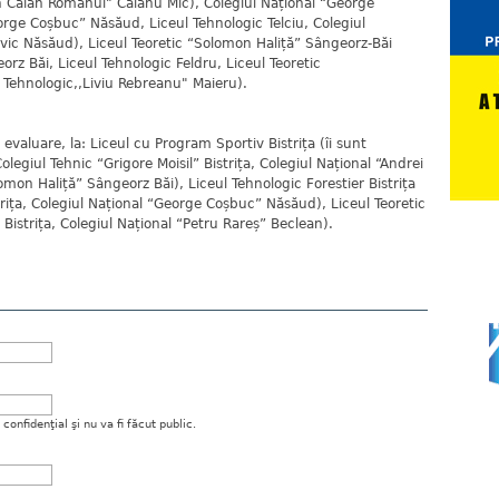
n Căian Românul" Căianu Mic), Colegiul Național “George
rge Coșbuc” Năsăud, Liceul Tehnologic Telciu, Colegiul
vic Năsăud), Liceul Teoretic “Solomon Haliță” Sângeorz-Băi
orz Băi, Liceul Tehnologic Feldru, Liceul Teoretic
l Tehnologic,,Liviu Rebreanu" Maieru).
evaluare, la: Liceul cu Program Sportiv Bistrița (îi sunt
egiul Tehnic “Grigore Moisil” Bistrița, Colegiul Național “Andrei
omon Haliță” Sângeorz Băi), Liceul Tehnologic Forestier Bistrița
trița, Colegiul Național “George Coșbuc” Năsăud), Liceul Teoretic
” Bistrița, Colegiul Național “Petru Rareș” Beclean).
onfidenţial şi nu va fi făcut public.