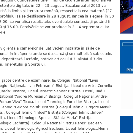
august). Cunoașterea unei limbi de ciculație internațională va
etențele digitale, în 22 – 23 august. Bacalaureatul 2013 va
risă la limba și literatura română, respectiv la cea maternă (27
rofilului să se desfășoare în 28 august, iar cea la alegere, în 30
.00, se vor afișa rezultatele, eventualele contestații putând fi
00 și 16.00. Rezolvările se vor produce în 3 – 4 septembrie, iar
rie.
gilentă a camerelor de luat vederi instalate în sălile de
nal, în încăperile unde se descarcă și se multiplică subiectele,
depozitează lucrările, potrivit articolului 3, aliniatul 3 din
i, Tineretului și Sportului.
a șapte centre de examinare, la: Colegiul Național “Liviu
egiul Național,,Liviu Rebreanu" Bistrița, Liceul de Arte,,Corneliu
Jarda" Bistrița, Liceul Teoretic Sanitar Bistrița, Liceul,,Radu
ațional “Andrei Mureșanu” Bistrița (Colegiul Național,,Andrei
Roman Vivu" Teaca, Liceul Tehnologic Forestier Bistrița, Liceul
 Tehnic “Grigore Moisil” Bistrița (Colegiul Tehnic,,Grigore Moisil"
ța), Colegiul Tehnic “Infoel” Bistrița (Colegiul Tehnic,,lnfoel"
ița, Liceul Tehnologic Special,,Sfânta Maria" Bistrița,
hnologic Lechința), Colegiul Național “Petru Rareș” Beclean
n, Liceul Tehnologic Agricol Beclean, Liceul Tehnologic,,Henri