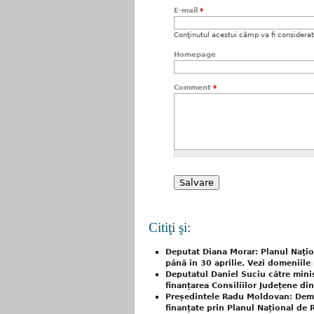
E-mail
*
Conţinutul acestui câmp va fi considerat c
Homepage
Comment
*
Citiţi şi:
Deputat Diana Morar: Planul Naţiona
până în 30 aprilie. Vezi domeniile 
Deputatul Daniel Suciu către mini
finanțarea Consiliilor Județene di
Președintele Radu Moldovan: Deme
finanțate prin Planul Național de R