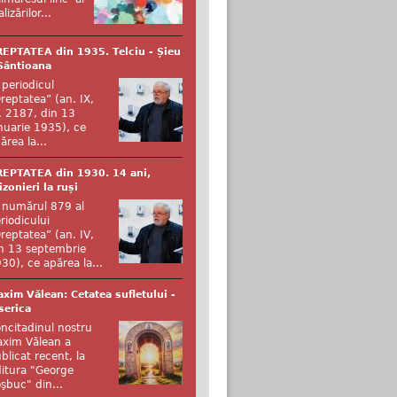
alizărilor...
EPTATEA din 1935. Telciu - Șieu
Sântioana
 periodicul
reptatea” (an. IX,
. 2187, din 13
nuarie 1935), ce
ărea la...
EPTATEA din 1930. 14 ani,
izonieri la ruși
 numărul 879 al
riodicului
reptatea” (an. IV,
n 13 septembrie
30), ce apărea la...
xim Vălean: Cetatea sufletului -
serica
ncitadinul nostru
xim Vălean a
blicat recent, la
itura "George
şbuc" din...