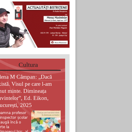
Cultura
lena M Câmpan: „Dacă
xistă. Visul pe care l-am
inut minte. Dimineața
uvintelor”, Ed. Eikon,
ucurești, 2025
amna profesor
 inspector școlar
augă încă o
rte la
lmaresul liric al