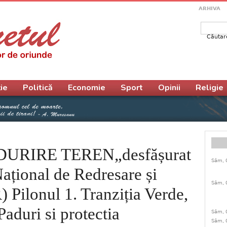
ARHIVA
Căutar
Form
ie
Politică
Economie
Sport
Opinii
Religie
URIRE TEREN„desfășurat
Sâm, 
Național de Redresare și
Sâm, 
 Pilonul 1. Tranziția Verde,
duri si protectia
Sâm, 
Sâm, 