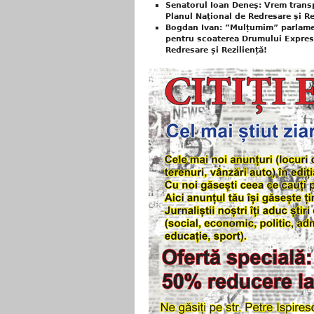
Senatorul Ioan Deneş: Vrem transpa
Planul Naţional de Redresare şi Re
Bogdan Ivan: ”Mulțumim” parlamen
pentru scoaterea Drumului Expres 
Redresare și Reziliență!