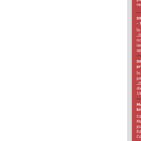
re
DR
– 
În
„D
nr
ia
ap
DR
pr
În
pe
„D
di
19
Ma
bi
Co
Ma
pu
Ed
Co