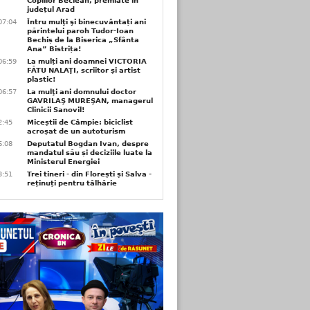
Copiilor Beclean, premiate in
județul Arad
07:04
Întru mulţi şi binecuvântați ani
părintelui paroh Tudor-Ioan
Bechiș de la Biserica „Sfânta
Ana” Bistrița!
06:59
La mulți ani doamnei VICTORIA
FĂTU NALAŢI, scriitor și artist
plastic!
06:57
La mulţi ani domnului doctor
GAVRILAŞ MUREŞAN, managerul
Clinicii Sanovil!
2:45
Miceștii de Câmpie: biciclist
acroșat de un autoturism
6:08
Deputatul Bogdan Ivan, despre
mandatul său și deciziile luate la
Ministerul Energiei
3:51
Trei tineri - din Florești și Salva -
reținuți pentru tâlhărie