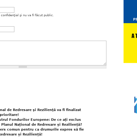
onfidenţial şi nu va fi făcut public.
l de Redresare şi Rezilienţă va fi finalizat
prioritare!
strul Fondurilor Europene: De ce ați exclus
n Planul Național de Redresare și Reziliență?
rs comun pentru ca drumurile expres să fie
edresare și Reziliență!