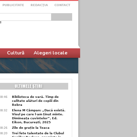
PUBLICITATE
REDACŢIA
CONTACT
e
ular de căutare
Cultură
Alegeri locale
08:46
Biblioteca de vară. Timp de
calitate alături de copiii din
Rebra
08:32
Elena M Câmpan: „Dacă există.
Visul pe care l-am ținut minte.
Dimineața cuvintelor”, Ed.
Eikon, București, 2025
08:26
Zile de grație la Teaca
08:20
Trei fete talentate de la Clubul