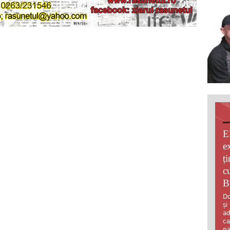
E
e
ț
c
B
Do
și
ad
ca
pa