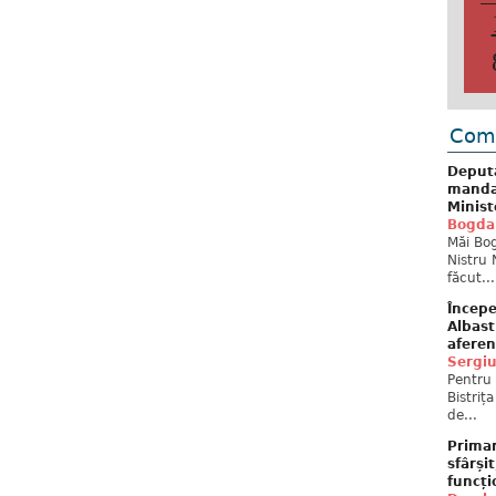
Come
Deput
mandat
Minist
Bogda
Măi Bog
Nistru 
făcut...
Începe
Albast
aferen
Sergi
Pentru 
Bistriț
de...
Primar
sfârși
funcți