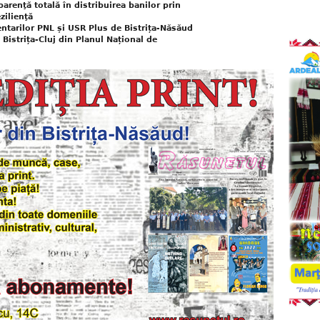
renţă totală în distribuirea banilor prin
zilienţă
tarilor PNL și USR Plus de Bistrița-Năsăud
Bistrița-Cluj din Planul Național de