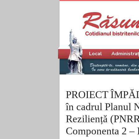
Meniu principal
Local
Administraț
PROIECT ÎMPĂD
în cadrul Planul 
Reziliență (PNRR)
Componenta 2 – Pa