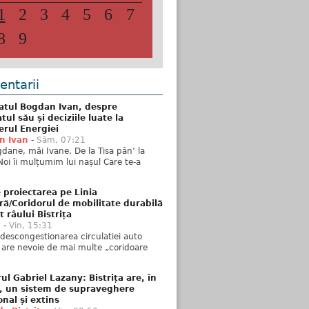
1
2
3
4
5
6
7
8
9
ntarii
atul Bogdan Ivan, despre
ul său și deciziile luate la
erul Energiei
n Ivan
-
Sâm, 07:21
dane, măi Ivane, De la Tisa pân’ la
Noi îi mulțumim lui nașul Care te-a
 proiectarea pe Linia
ră/Coridorul de mobilitate durabilă
t râului Bistrița
u
-
Vin, 15:31
descongestionarea circulatiei auto
a are nevoie de mai multe „coridoare
ul Gabriel Lazany: Bistrița are, în
t, un sistem de supraveghere
onal și extins