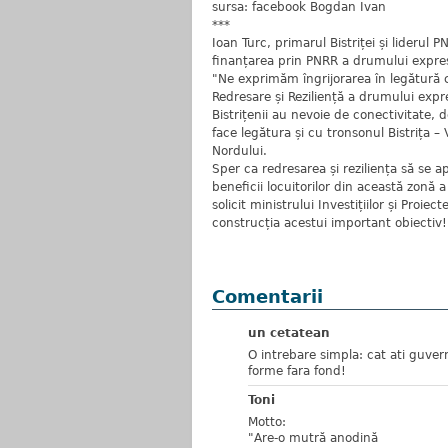
sursa: facebook Bogdan Ivan
***
Ioan Turc, primarul Bistriței și liderul 
finanțarea prin PNRR a drumului expres 
"Ne exprimăm îngrijorarea în legătură 
Redresare și Reziliență a drumului expr
Bistrițenii au nevoie de conectivitate, 
face legătura și cu tronsonul Bistrița –
Nordului.
Sper ca redresarea și reziliența să se a
beneficii locuitorilor din această zonă a
solicit ministrului Investițiilor și Proi
construcția acestui important obiectiv!
Comentarii
un cetatean
O intrebare simpla: cat ati guve
forme fara fond!
Toni
Motto:
"Are-o mutră anodină