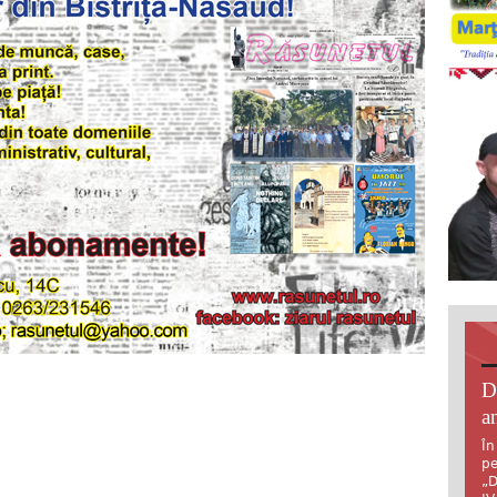
D
an
În
pe
„D