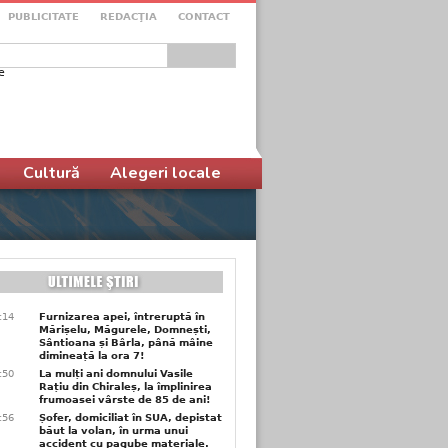
PUBLICITATE
REDACŢIA
CONTACT
e
ular de căutare
Cultură
Alegeri locale
6:14
Furnizarea apei, întreruptă în
Mărișelu, Măgurele, Domnești,
Sântioana și Bârla, până mâine
dimineață la ora 7!
5:50
La mulți ani domnului Vasile
Rațiu din Chiraleș, la împlinirea
frumoasei vârste de 85 de ani!
3:56
Șofer, domiciliat în SUA, depistat
băut la volan, în urma unui
accident cu pagube materiale.