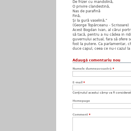
De frizer cu mandolină,
O privire clandestină,
Nas de parafină
Fină,
Şi la gură vaselină."
(George Topârceanu - Scrisoare)
Acest Bogdan Ivan, al cărui portre
să tacă, pentru a nu cădea in ridi
guvernului actual, fara să ofere s
fost la putere. Ca parlamentar, c
duce capul, ceea ce nu-i cazul la 
Adaugă comentariu nou
Numele dumneavoastră
*
E-mail
*
Conţinutul acestui câmp va fi considerat c
Homepage
Comment
*