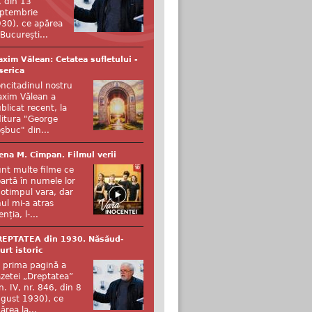
, din 13
ptembrie
30), ce apărea
 București...
xim Vălean: Cetatea sufletului -
serica
ncitadinul nostru
xim Vălean a
blicat recent, la
itura "George
şbuc" din...
ena M. Cîmpan. Filmul verii
nt multe filme ce
artă în numele lor
otimpul vara, dar
ul mi-a atras
enția, l-...
REPTATEA din 1930. Năsăud-
urt istoric
 prima pagină a
zetei „Dreptatea”
n. IV, nr. 846, din 8
gust 1930), ce
ărea la...