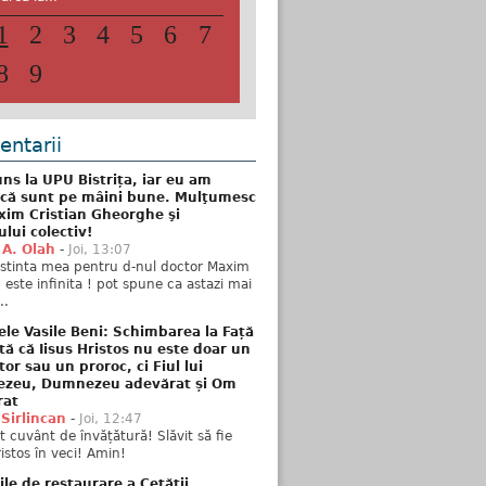
1
2
3
4
5
6
7
8
9
ntarii
ns la UPU Bistrița, iar eu am
 că sunt pe mâini bune. Mulţumesc
xim Cristian Gheorghe şi
ului colectiv!
 A. Olah
-
Joi, 13:07
stinta mea pentru d-nul doctor Maxim
n este infinita ! pot spune ca astazi mai
..
ele Vasile Beni: Schimbarea la Față
tă că Iisus Hristos nu este doar un
tor sau un proroc, ci Fiul lui
zeu, Dumnezeu adevărat și Om
rat
 Sirlincan
-
Joi, 12:47
 cuvânt de învățătură! Slăvit să fie
ristos în veci! Amin!
ile de restaurare a Cetății