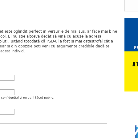
t este oglindit perfect in versurile de mai sus, ar face mai bine
col. El nu stie altceva decât să vină cu acuze la adresa
olutii, uitând totodată că PSD-ul a fost si mai catastrofal cât a
hiar si din opozitie poti veni cu argumente credibile dacă te
acest individ.
onfidenţial şi nu va fi făcut public.