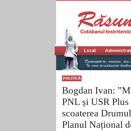
Meniu principal
Local
Administraț
POLITICĂ
Bogdan Ivan: ”M
PNL și USR Plus 
scoaterea Drumulu
Planul Național d