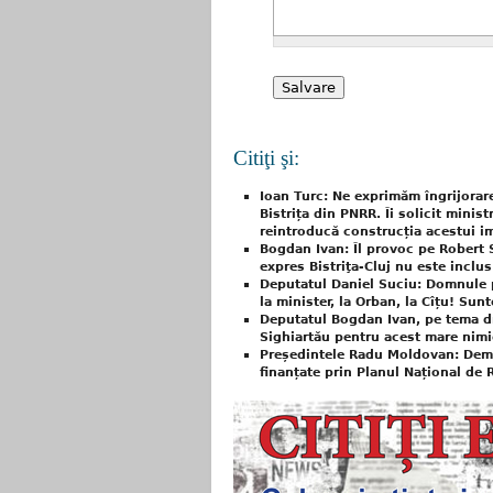
Citiţi şi:
Ioan Turc: Ne exprimăm îngrijorar
Bistrița din PNRR. Îi solicit minist
reintroducă construcția acestui i
Bogdan Ivan: Îl provoc pe Robert 
expres Bistriţa-Cluj nu este inclu
Deputatul Daniel Suciu: Domnule pr
la minister, la Orban, la Cîțu! Sun
Deputatul Bogdan Ivan, pe tema drum
Sighiartău pentru acest mare nimi
Președintele Radu Moldovan: Deme
finanțate prin Planul Național de R