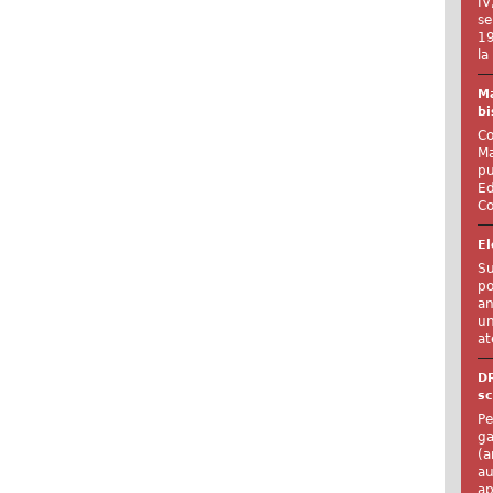
IV
se
19
la
Ma
bi
Co
Ma
pu
Ed
Co
El
Su
po
an
un
at
D
sc
Pe
ga
(a
au
ap