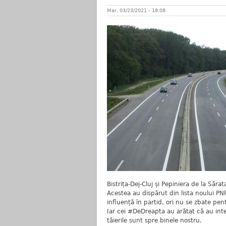
Mar, 03/23/2021 - 18:08
Bistrița-Dej-Cluj și Pepiniera de la Sărat
Acestea au dispărut din lista noului P
influență în partid, ori nu se zbate pent
Iar cei #DeDreapta au arătat că au int
tăierile sunt spre binele nostru.