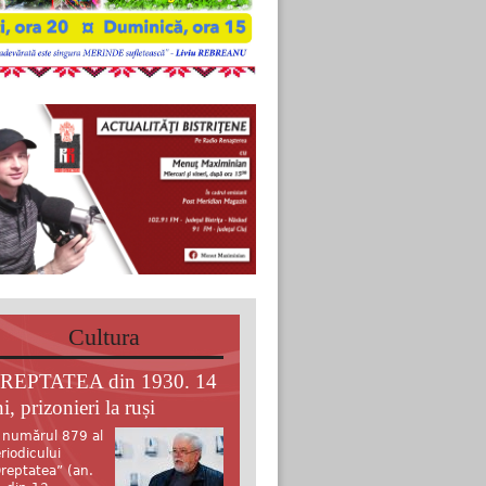
Cultura
REPTATEA din 1930. 14
i, prizonieri la ruși
 numărul 879 al
riodicului
reptatea” (an.