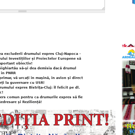
ea excluderii drumului expres Cluj-Napoca –
rului Investițiilor și Proiectelor Europene să
mportant obiectiv!
Sighiartău să-şi dea demisia dacă drumul
s în PNRR
imar, vă urcați în mașină, în avion și direct
teți la guvernare cu USR!
ului expres Bistriţa-Cluj: Îl felicit pe dl.
c!
rs comun pentru ca drumurile expres să fie
edresare și Reziliență!