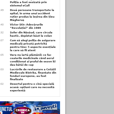
Poliția a fost sesizată prin
sistemul eCall
3:49
Două persoane transportate la
spital, în urma unui accident
rutier produs la ieșirea din Șieu
Măgheruș
3:40
Victor Știr: Adevărurile
”Revoluției” din 1989
3:32
Șofer din Năsăud, care circula
haotic, depistat băut la volan
1:07
Cum să alegi polița de asigurare
medicală privată potrivită
pentru tine: 5 aspecte esențiale
la care să fii atent
1:05
Vara nu iartă plămânii: ce fac
ceaiurile medicinale când aerul
condiționat și praful de sezon îți
dau bătăi de cap
1:03
Lucrările de restaurare a Cetății
Medievale Bistrița, finanțate din
fonduri europene, au fost
finalizate
1:02
Desertul pentru o cină specială
acasă: opțiuni care nu necesită
experiență