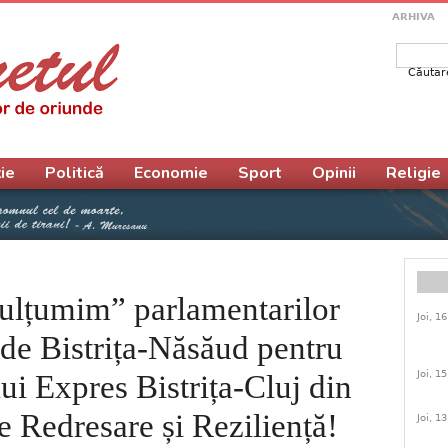
ARHIVA
Căutar
Form
ie
Politică
Economie
Sport
Opinii
Religie
ulțumim” parlamentarilor
Joi, 1
de Bistrița-Năsăud pentru
Joi, 1
i Expres Bistrița-Cluj din
e Redresare și Reziliență!
Joi, 1