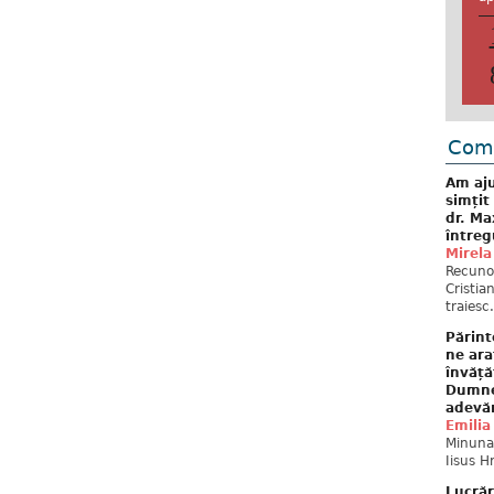
Come
Am aju
simțit
dr. Ma
întreg
Mirela
Recuno
Cristia
traiesc.
Părint
ne ara
învăță
Dumne
adevă
Emilia
Minunat
Iisus H
Lucrăr