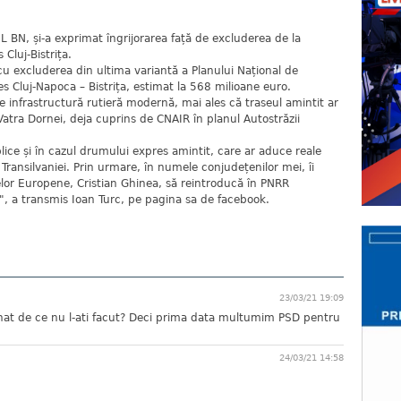
PNL BN, și-a exprimat îngrijorarea față de excluderea de la
Cluj-Bistrița.
cu excluderea din ultima variantă a Planului Național de
es Cluj-Napoca – Bistrița, estimat la 568 milioane euro.
de infrastructură rutieră modernă, mai ales că traseul amintit ar
 Vatra Dornei, deja cuprins de CNAIR în planul Autostrăzii
plice și în cazul drumului expres amintit, care ar aduce reale
 Transilvaniei. Prin urmare, în numele conjudețenilor mei, îi
ectelor Europene, Cristian Ghinea, să reintroducă în PNRR
", a transmis Ioan Turc, pe pagina sa de facebook.
23/03/21 19:09
rnat de ce nu l-ati facut? Deci prima data multumim PSD pentru
24/03/21 14:58