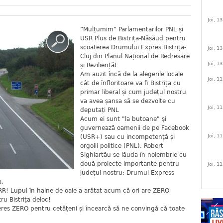
Joi, 1
”Mulțumim” Parlamentarilor PNL și
USR Plus de Bistrița-Năsăud pentru
scoaterea Drumului Expres Bistrița-
Joi, 1
Cluj din Planul Național de Redresare
Joi, 1
și Reziliență!
Am auzit încă de la alegerile locale
Joi, 1
cât de înfloritoare va fi Bistrița cu
primar liberal și cum județul nostru
va avea șansa să se dezvolte cu
Joi, 1
deputați PNL
Acum ei sunt "la butoane" și
guvernează oamenii de pe Facebook
Joi, 1
(USR+) sau cu incompetență și
orgolii politice (PNL). Robert
Sighiartău se lăuda în noiembrie cu
două proiecte importante pentru
Joi, 1
județul nostru: Drumul Express
a.
NRR! Lupul în haine de oaie a arătat acum că ori are ZERO
ru Bistrița deloc!
eres ZERO pentru cetățeni și încearcă să ne convingă că toate