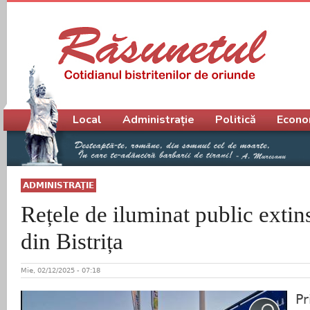
Meniu principal
Local
Administrație
Politică
Econo
ADMINISTRAŢIE
Rețele de iluminat public extin
din Bistrița
Mie, 02/12/2025 - 07:18
Pr