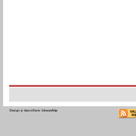
Design şi dezvoltare:
Linuxship