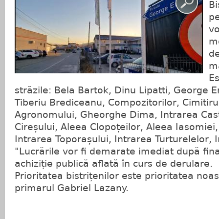
Bi
pe
vo
mo
de
ma
Es
străzile: Bela Bartok, Dinu Lipatti, George 
Tiberiu Brediceanu, Compozitorilor, Cimitirulu
Agronomului, Gheorghe Dima, Intrarea Cast
Cireșului, Aleea Clopoțeilor, Aleea Iasomiei
Intrarea Toporașului, Intrarea Turturelelor, I
"Lucrările vor fi demarate imediat după fina
achiziție publică aflată în curs de derulare.
Prioritatea bistrițenilor este prioritatea noa
primarul Gabriel Lazany.