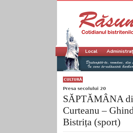
Meniu principal
Local
Administraț
CULTURĂ
Presa secolului 20
SĂPTĂMÂNA din 
Curteanu – Ghind
Bistrița (sport)