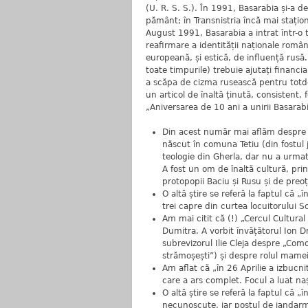
(U. R. S. S.). În 1991, Basarabia și-a 
pământ; în Transnistria încă mai stați
August 1991, Basarabia a intrat într-o t
reafirmare a identității naționale române
europeană, și estică, de influență rusă. 
toate timpurile) trebuie ajutați financ
a scăpa de cizma rusească pentru totd
un articol de înaltă ținută, consistent
„Aniversarea de 10 ani a unirii Basarabi
Din acest număr mai aflăm despre 
născut în comuna Tetiu (din fostul 
teologie din Gherla, dar nu a urmat
A fost un om de înaltă cultură, print
protopopii Baciu și Rusu și de preo
O altă știre se referă la faptul că 
trei capre din curtea locuitorului 
Am mai citit că (!) „Cercul Cultural 
Dumitra. A vorbit învățătorul Ion D
subrevizorul Ilie Cleja despre „Com
strămoșești”) și despre rolul mame
Am aflat că „în 26 Aprilie a izbucni
care a ars complet. Focul a luat na
O altă știre se referă la faptul că 
necunoscute, iar postul de jandarm