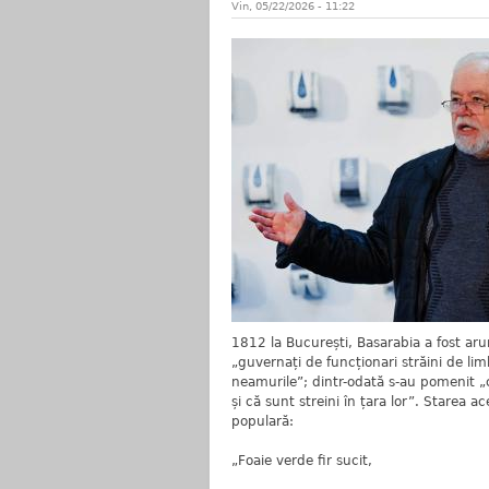
Vin, 05/22/2026 - 11:22
1812 la București, Basarabia a fost aru
„guvernați de funcționari străini de limb
neamurile”; dintr-odată s-au pomenit „c
și că sunt streini în țara lor”. Starea ac
populară:
„Foaie verde fir sucit,