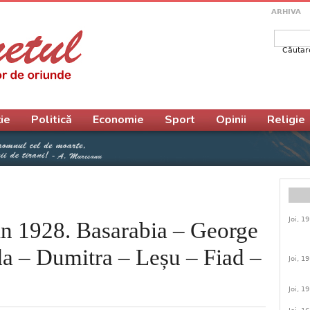
ARHIVA
Căutar
Form
ie
Politică
Economie
Sport
Opinii
Religie
Joi, 1
1928. Basarabia – George
a – Dumitra – Leșu – Fiad –
Joi, 1
Joi, 1