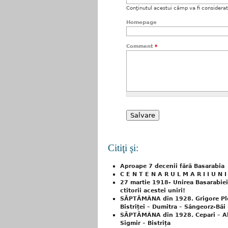
Conţinutul acestui câmp va fi considerat c
Homepage
Comment
*
Citiţi şi:
Aproape 7 decenii fără Basarabia
C E N T E N A R U L M A R I I U N I
27 martie 1918- Unirea Basarabiei
ctitorii acestei uniri!
SĂPTĂMÂNA din 1928. Grigore Pleto
Bistriței – Dumitra – Sângeorz-Băi –
SĂPTĂMÂNA din 1928. Cepari – Ale
Sigmir – Bistrița