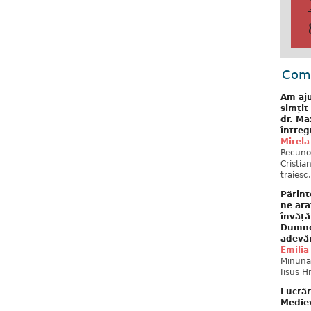
Come
Am aju
simțit
dr. Ma
întreg
Mirela
Recuno
Cristia
traiesc.
Părint
ne ara
învăță
Dumne
adevă
Emilia
Minunat
Iisus H
Lucrăr
Mediev