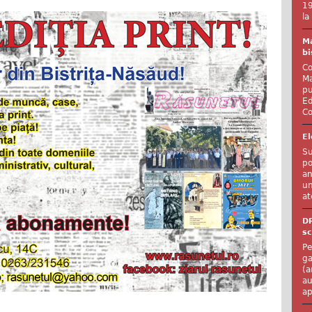
19
la
Ma
bi
Co
Ma
pu
Ed
Co
El
Su
po
an
un
at
D
sc
Pe
ga
(a
au
ap