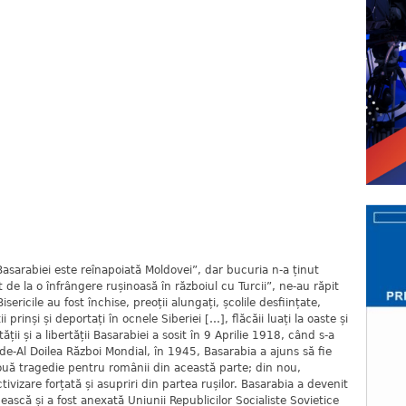
biei este reînapoiată Moldovei”, dar bucuria n-a ținut
 de la o înfrângere rușinoasă în războiul cu Turcii”, ne-au răpit
ricile au fost închise, preoții alungați, școlile desființate,
ii prinși și deportați în ocnele Siberiei […], flăcăii luați la oaste și
ții și a libertății Basarabiei a sosit în 9 Aprilie 1918, când s-a
e-Al Doilea Război Mondial, în 1945, Basarabia a ajuns să fie
ouă tragedie pentru românii din această parte; din nou,
ivizare forțată și asupriri din partea rușilor. Basarabia a devenit
ască și a fost anexată Uniunii Republicilor Socialiste Sovietice