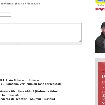
onfidenţial şi nu va fi făcut public.
D
 R I: Liviu Rebreanu: Unirea
an
 cu România. Vezi cum au fost persecutaţi
În
su – Bistrița – Aldorf (Unirea) – Orheiu
pe
 Iad (Livezile)
„D
gerea de senator – Găureni – Năsăud –
IV
se