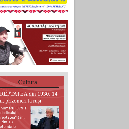
Cultura
REPTATEA din 1930. 14
i, prizonieri la ruși
 numărul 879 al
riodicului
reptatea” (an.
, din 13
ptembrie