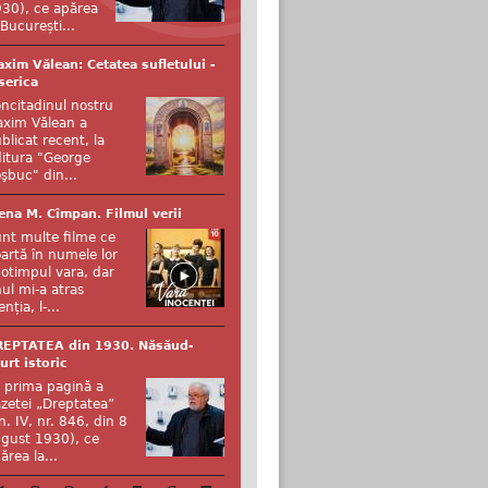
30), ce apărea
 București...
xim Vălean: Cetatea sufletului -
serica
ncitadinul nostru
xim Vălean a
blicat recent, la
itura "George
şbuc" din...
ena M. Cîmpan. Filmul verii
nt multe filme ce
artă în numele lor
otimpul vara, dar
ul mi-a atras
enția, l-...
REPTATEA din 1930. Năsăud-
urt istoric
 prima pagină a
zetei „Dreptatea”
n. IV, nr. 846, din 8
gust 1930), ce
ărea la...