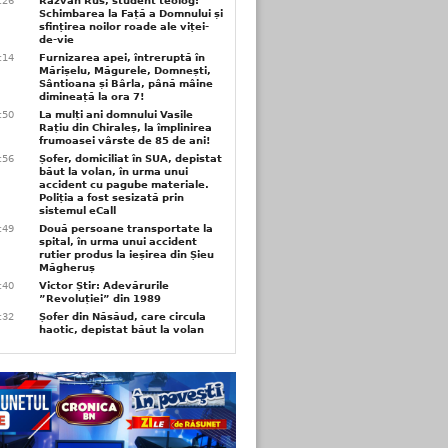
6:26
Răzvan Rus, student teolog:
Schimbarea la Față a Domnului și
sfințirea noilor roade ale viței-
de-vie
6:14
Furnizarea apei, întreruptă în
Mărișelu, Măgurele, Domnești,
Sântioana și Bârla, până mâine
dimineață la ora 7!
5:50
La mulți ani domnului Vasile
Rațiu din Chiraleș, la împlinirea
frumoasei vârste de 85 de ani!
3:56
Șofer, domiciliat în SUA, depistat
băut la volan, în urma unui
accident cu pagube materiale.
Poliția a fost sesizată prin
sistemul eCall
3:49
Două persoane transportate la
spital, în urma unui accident
rutier produs la ieșirea din Șieu
Măgheruș
3:40
Victor Știr: Adevărurile
”Revoluției” din 1989
3:32
Șofer din Năsăud, care circula
haotic, depistat băut la volan