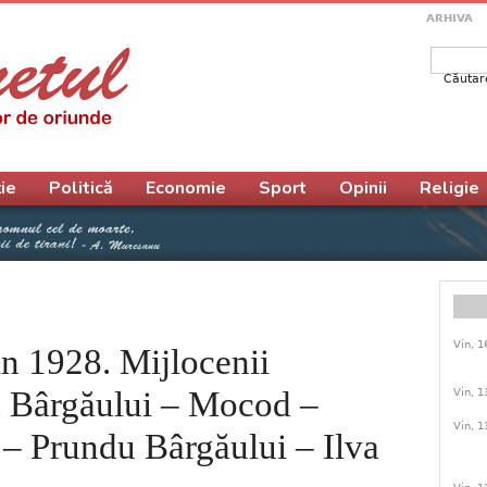
ARHIVA
Căutar
Form
ie
Politică
Economie
Sport
Opinii
Religie
Vin, 1
1928. Mijlocenii
a Bârgăului – Mocod –
Vin, 1
Vin, 1
 – Prundu Bârgăului – Ilva