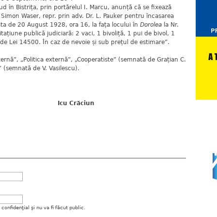
ud în Bistrița, prin portărelul I. Marcu, anunță că se fixează
. Simon Waser, repr. prin adv. Dr. L. Pauker pentru încasarea
ta de 20 August 1928, ora 16, la fața locului în
Dorolea
la Nr.
tațiune publică judiciară: 2 vaci, 1 bivoliță, 1 pui de bivol, 1
e de Lei 14500. În caz de nevoie și sub prețul de estimare”.
internă”, „Politica externă”, „Cooperatiste” (semnată de Grațian C.
 (semnată de V. Vasilescu).
Icu Crăciun
onfidenţial şi nu va fi făcut public.