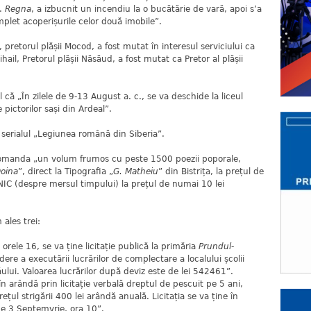
c.
Regna
, a izbucnit un incendiu la o bucătărie de vară, apoi s’a
omplet acoperișurile celor două imobile”.
orul plășii Mocod, a fost mutat în interesul serviciului ca
Mihail, Pretorul plășii Năsăud, a fost mutat ca Pretor al plășii
„În zilele de 9-13 August a. c., se va deschide la liceul
e pictorilor sași din Ardeal”.
ialul „Legiunea română din Siberia”.
da „un volum frumos cu peste 1500 poezii poporale,
oina
”, direct la Tipografia „
G. Matheiu
” din Bistrița, la prețul de
IC (despre mersul timpului) la prețul de numai 10 lei
ales trei:
rele 16, se va ține licitație publică la primăria
Prundul-
ere a executării lucrărilor de complectare a localului școlii
ului. Valoarea lucrărilor după deviz este de lei 542461”.
n arândă prin licitație verbală dreptul de pescuit pe 5 ani,
ul strigării 400 lei arândă anuală. Licitația se va ține în
de 3 Septemvrie, ora 10”.