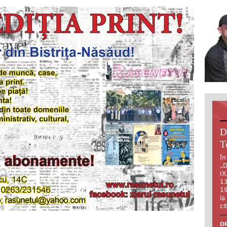
D
T
În
„D
IX
13
19
la
ci
DR