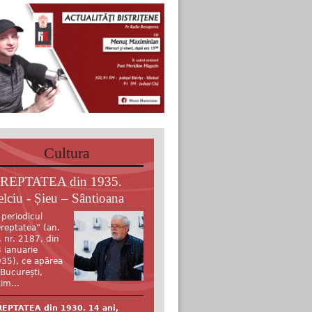
Cultura
REPTATEA din 1935.
elciu - Șieu – Sântioana
 periodicul
reptatea” (an.
, nr. 2187, din
 ianuarie
35), ce apărea
 București,
tim...
EPTATEA din 1930. 14 ani,