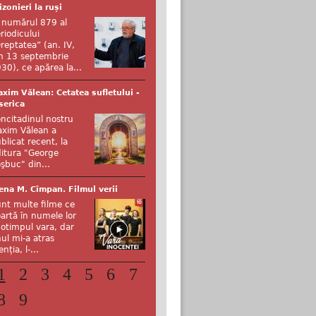
izonieri la ruși
 numărul 879 al
riodicului
reptatea” (an. IV,
n 13 septembrie
30), ce apărea la...
xim Vălean: Cetatea sufletului -
serica
ncitadinul nostru
xim Vălean a
blicat recent, la
itura "George
şbuc" din...
ena M. Cîmpan. Filmul verii
nt multe filme ce
artă în numele lor
otimpul vara, dar
ul mi-a atras
enția, l-...
1
2
3
4
5
6
7
8
9