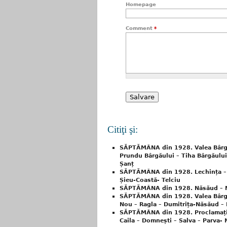
Homepage
Comment
*
Citiţi şi:
SĂPTĂMÂNA din 1928. Valea Bârgăul
Prundu Bârgăului – Tiha Bârgăului 
Șanț
SĂPTĂMÂNA din 1928. Lechința – Dor
Șieu-Coastă- Telciu
SĂPTĂMÂNA din 1928. Năsăud – Nep
SĂPTĂMÂNA din 1928. Valea Bârgău
Nou – Ragla – Dumitrița-Năsăud – B
SĂPTĂMÂNA din 1928. Proclamația de
Caila – Domnești – Salva – Parva-