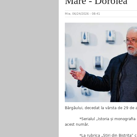
Mare - Dorolea
Mie, 06/24/2026 - 08:41
Bârgăului, decedat la vârsta de 29 de a
*Serialul „Istoria și monografia com
acest număr.
*La rubrica „Știri din Bistrița” citi