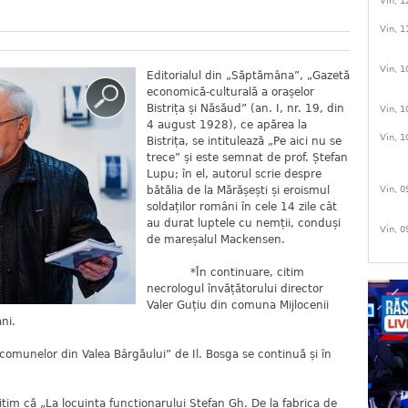
Vin, 1
Vin, 1
Vin, 1
Editorialul din „Săptămâna”, „Gazetă
economică-culturală a orașelor
Bistrița și Năsăud” (an. I, nr. 19, din
Vin, 1
4 august 1928), ce apărea la
Vin, 1
Bistrița, se intitulează „Pe aici nu se
trece” și este semnat de prof. Ștefan
Lupu; în el, autorul scrie despre
Vin, 0
bătălia de la Mărășești și eroismul
soldaților români în cele 14 zile cât
au durat luptele cu nemții, conduși
Vin, 0
de mareșalul Mackensen.
*În continuare, citim
necrologul învățătorului director
Valer Guțiu din comuna Mijlocenii
ni.
unelor din Valea Bârgăului” de Il. Bosga se continuă și în
m că „La locuința funcționarului Ștefan Gh. De la fabrica de