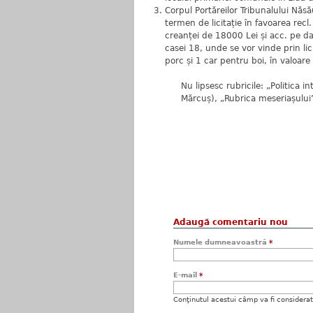
Corpul Portăreilor Tribunalului Năsă
termen de licitație în favoarea recl
creanței de 18000 Lei și acc. pe da
casei 18, unde se vor vinde prin lici
porc și 1 car pentru boi, în valoar
Nu lipsesc rubricile: „Politica 
Mărcuș), „Rubrica meseriașului”
Adaugă comentariu nou
Numele dumneavoastră
*
E-mail
*
Conţinutul acestui câmp va fi considerat c