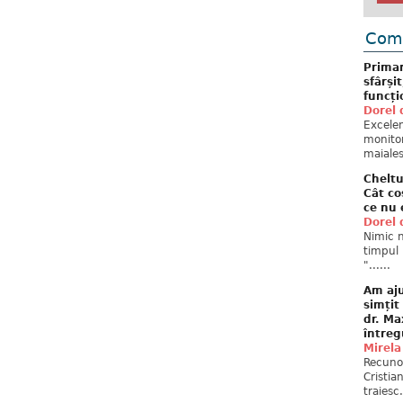
Come
Primar
sfârși
funcți
Dorel 
Excelent
monitor
maiales
Cheltu
Cât co
ce nu 
Dorel 
Nimic n
timpul 
"......
Am aju
simțit
dr. Ma
întreg
Mirela
Recuno
Cristia
traiesc.