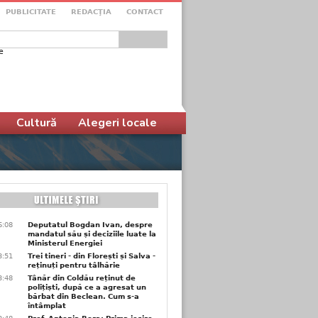
PUBLICITATE
REDACŢIA
CONTACT
e
ular de căutare
Cultură
Alegeri locale
6:08
Deputatul Bogdan Ivan, despre
mandatul său și deciziile luate la
Ministerul Energiei
3:51
Trei tineri - din Florești și Salva -
reținuți pentru tâlhărie
3:48
Tânăr din Coldău reținut de
polițiști, după ce a agresat un
bărbat din Beclean. Cum s-a
întâmplat