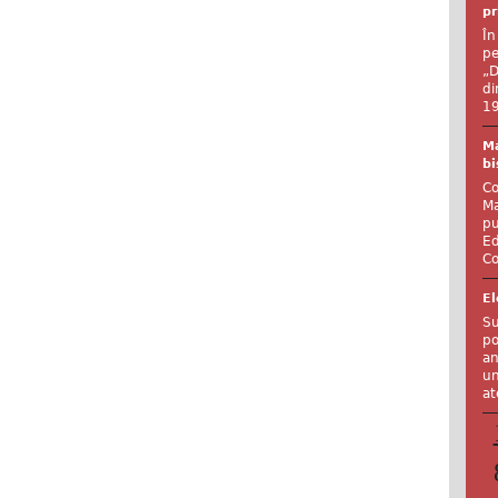
pr
În
pe
„D
di
19
Ma
bi
Co
Ma
pu
Ed
Co
El
Su
po
an
un
at