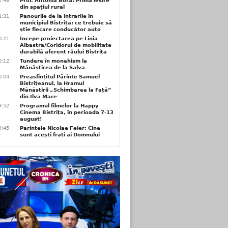
2:48
Prof. Antonia Bora: Prima ieșire
din spațiul rural
1:31
Panourile de la intrările în
municipiul Bistrița: ce trebuie să
știe fiecare conducător auto
0:21
Începe proiectarea pe Linia
Albastră/Coridorul de mobilitate
durabilă aferent râului Bistrița
0:12
Tundere în monahism la
Mănăstirea de la Salva
0:04
Preasfințitul Părinte Samuel
Bistrițeanul, la Hramul
Mănăstirii „Schimbarea la Față”
din Ilva Mare
9:52
Programul filmelor la Happy
Cinema Bistrița, în perioada 7-13
august!
9:45
Părintele Nicolae Feier: Cine
sunt acești frați ai Domnului