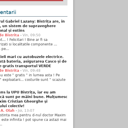
ntarii
ul Gabriel Lazany: Bistrița are, în
t, un sistem de supraveghere
onal și extins
de Bistrita
-
Vin, 09:50
... ! Felicitari ! Bine ar fi sa
izati si localitatile componente ...
 pe...
ieli mari cu autobuzele electrice.
stă bateria, asigurarea Casco și de
e gratis transportul VERDE
de Bistrita
-
Vin, 09:48
u este " gratis " in lumea asta ! Pe
" exploatarii... costurile sunt " scazute
ns la UPU Bistrița, iar eu am
 că sunt pe mâini bune. Mulţumesc
xim Cristian Gheorghe şi
ului colectiv!
 A. Olah
-
Joi, 13:07
stinta mea pentru d-nul doctor Maxim
n este infinita ! pot spune ca astazi mai
..