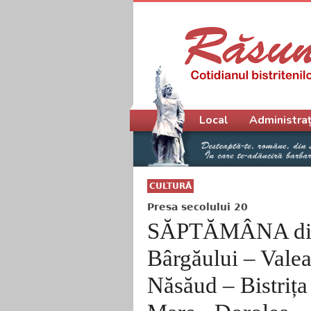
Meniu principal
Local
Administraț
CULTURĂ
Presa secolului 20
SĂPTĂMÂNA din 
Bârgăului – Vale
Năsăud – Bistrița