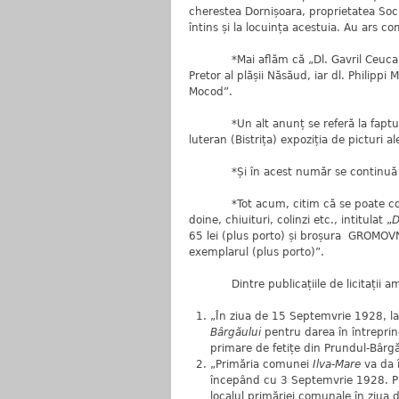
cherestea Dornișoara, proprietatea So
întins și la locuința acestuia. Au ars c
*Mai aflăm că „Dl. Gavril Ceuca, pret
Pretor al plășii Năsăud, iar dl. Philippi 
Mocod”.
*Un alt anunț se referă la faptul că 
luteran (Bistrița) expoziția de picturi al
*Și în acest număr se continuă ser
*Tot acum, citim că se poate coman
doine, chiuituri, colinzi etc., intitulat „
D
65 lei (plus porto) și broșura GROMOVN
exemplarul (plus porto)”.
Dintre publicațiile de licitații am 
„În ziua de 15 Septemvrie 1928, la o
Bârgăului
pentru darea în întreprind
primare de fetițe din Prundul-Bârgă
„Primăria comunei
Ilva-Mare
va da î
începând cu 3 Septemvrie 1928. Preț
localul primăriei comunale în ziua 