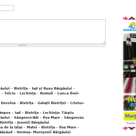
ui – Bistrița – Iad și Rusu Bârgăului –
– Telciu – Lechința – Romuli – Lunca Ilvei-
olea – Bistrița – Galații Bistriței – Cristur-
os – Iad – Bistrița – Lechința- Tărpiu
lui – Sângeorz-Băi – Ilva Mare – Sângeorzu
istrița – Josenii Bârgăului
 la Izlaz – Matei – Bistrița – Ilva Mare –
 Năsăud – Vermeș- Mureșenii Bârgăului