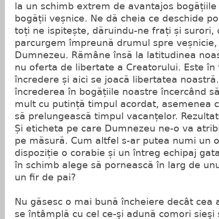
la un schimb extrem de avantajos bogățiile 
bogății veșnice. Ne dă cheia ce deschide por
toți ne ispitește, dăruindu-ne frați și surori,
parcurgem împreună drumul spre veșnicie, p
Dumnezeu. Rămâne însă la latitudinea noa
nu oferta de libertate a Creatorului. Este î
încredere și aici se joacă libertatea noast
încrederea în bogățiile noastre încercând s
mult cu putință timpul acordat, asemenea co
să prelungească timpul vacanțelor. Rezultatu
Și eticheta pe care Dumnezeu ne-o va atrib
pe măsură. Cum altfel s-ar putea numi un o
dispoziție o corabie și un întreg echipaj gata
în schimb alege să pornească în larg de unu
un fir de pai?
Nu găsesc o mai bună încheiere decât cea a
se întâmplă cu cel ce-şi adună comori sieşi