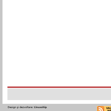
Design şi dezvoltare:
Linuxship