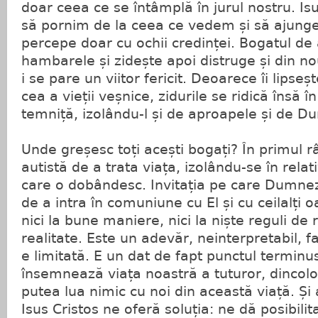
doar ceea ce se întâmplă în jurul nostru. Is
să pornim de la ceea ce vedem și să ajung
percepe doar cu ochii credinței. Bogatul de
hambarele și zidește apoi distruge și din no
i se pare un viitor fericit. Deoarece îi lipseș
cea a vieții veșnice, zidurile se ridică însă în 
temniță, izolându-l și de aproapele și de 
Unde greșesc toți acești bogați? În primul 
autistă de a trata viața, izolându-se în rela
care o dobândesc. Invitația pe care Dumn
de a intra în comuniune cu El și cu ceilalți
nici la bune maniere, nici la niște reguli de r
realitate. Este un adevăr, neinterpretabil, f
e limitată. E un dat de fapt punctul termin
însemnează viața noastră a tuturor, dincol
putea lua nimic cu noi din această viață. Ș
Isus Cristos ne oferă soluția: ne dă posibil