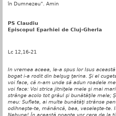
în Dumnezeu". Amin
PS Claudiu
Episcopul Eparhiei de Cluj-Gherla
Lc 12,16-21
In vremea aceea, le-a spus lor Isus această
bogat i-a rodit din belşug ţarina. Şi el cuget
voi face, că n-am unde să adun roadele mel
voi face: Voi strica jitniţele mele şi mai mari 
strânge acolo tot grâul şi bunătăţile mele; Şi
meu: Suflete, ai multe bunătăţi strânse pent
odihneşte-te, mănâncă, bea, veseleşte-te. 
Nebune! În această noapte vor cere de la tin