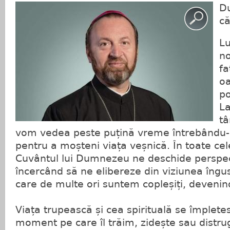
Du
că
Lu
no
fa
oa
po
La
tâ
vom vedea peste puțină vreme întrebându-l
pentru a moșteni viața veșnică. În toate ce
Cuvântul lui Dumnezeu ne deschide perspect
încercând să ne elibereze din viziunea îngus
care de multe ori suntem copleșiți, devenind
Viața trupească și cea spirituală se împletes
moment pe care îl trăim, zidește sau distr