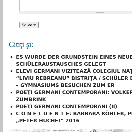
Citiţi şi:
ES WURDE DER GRUNDSTEIN EINES NEU
SCHÜLERAUSTAUSCHES GELEGT
ELEVI GERMANI VIZITEAZĂ COLEGIUL NA
“LIVIU REBREANU” BISTRIŢA / SCHÜLER 
– GYMNASIUMS BESUCHEN ZUM ER
POEŢI GERMANI CONTEMPORANI: VOLKE
ZUMBRINK
POEŢI GERMANI CONTEMPORANI (II)
C O N F L U E N Ț E: BARBARA KÖHLER, 
„PETER HUCHEL” 2016