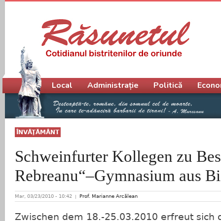
Meniu principal
Local
Administrație
Politică
Econo
ÎNVĂŢĂMÂNT
Schweinfurter Kollegen zu Be
Rebreanu“–Gymnasium aus Bis
Mar, 03/23/2010 - 10:42
Prof. Marianne Arcălean
Zwischen dem 18.-25.03.2010 erfreut sich 