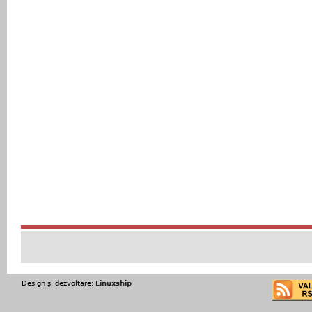
Design şi dezvoltare:
Linuxship