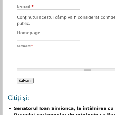
E-mail
*
Conţinutul acestui câmp va fi considerat confiden
public.
Homepage
Comment
*
Citiţi şi:
Senatorul Ioan Simionca, la întâlnirea cu
Grupului parlamentar de prietenie cu Ro