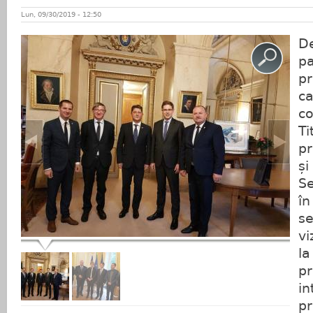
Lun, 09/30/2019 - 12:50
D
p
pr
c
c
T
pr
ș
Se
î
s
vi
l
pr
i
p