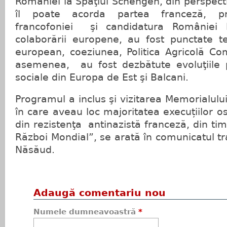
României la Spaţiul Schengen, din perspecti
îl poate acorda partea franceză, pr
francofoniei şi candidatura României 
colaborării europene, au fost punctate 
european, coeziunea, Politica Agricolă Co
asemenea, au fost dezbătute evoluţiile p
sociale din Europa de Est şi Balcani.
Programul a inclus şi vizitarea Memorialulu
în care aveau loc majoritatea execuțiilor os
din rezistenţa antinazistă franceză, din tim
Război Mondial”, se arată în comunicatul tr
Năsăud.
Adaugă comentariu nou
Numele dumneavoastră
*