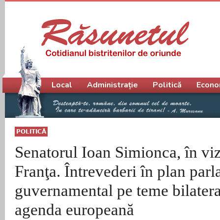
Meniu principal
Local
Administrație
Politică
Econo
POLITICĂ
Senatorul Ioan Simionca, în viz
Franţa. Întrevederi în plan parl
guvernamental pe teme bilatera
agenda europeană