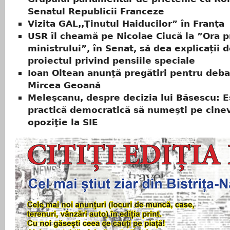
Senatul Republicii Franceze
Vizita GAL,,Ţinutul Haiducilor” în Franţa
USR îl cheamă pe Nicolae Ciucă la ”Ora p
ministrului”, în Senat, să dea explicații 
proiectul privind pensiile speciale
Ioan Oltean anunţă pregătiri pentru deba
Mircea Geoană
Meleşcanu, despre decizia lui Băsescu: 
practică democratică să numeşti pe cine
opoziţie la SIE