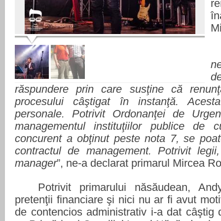
r
î
M
n
d
răspundere prin care susţine că renun
procesului câştigat în instanţă. Aces
personale. Potrivit Ordonanţei de Urgen
managementul instituţiilor publice de c
concurent a obţinut peste nota 7, se poa
contractul de management. Potrivit legi
manager
”, ne-a declarat primarul Mircea 
Potrivit primarului năsăudean, A
pretenţii financiare şi nici nu ar fi avut mo
de contencios administrativ i-a dat câştig