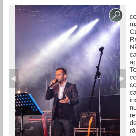
co
m
C
R
N
c
a
To
c
c
c
in
n
r
d
r