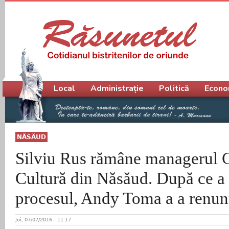
Meniu principal
Local
Administrație
Politică
Econo
NĂSĂUD
Silviu Rus rămâne managerul C
Cultură din Năsăud. După ce a 
procesul, Andy Toma a a renunţ
Joi, 07/07/2016 - 11:17