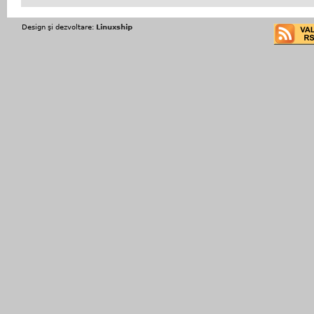
Design şi dezvoltare:
Linuxship