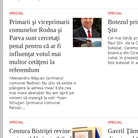
SPECIAL
SPECIAL
Primarii şi viceprimarii
Botezul pri
comunelor Rodna şi
Ştir
Parva sunt cercetaţi
Cel mai tânăr pr
Paul Ştir, de la 
penal pentru că ar fi
botezat. Ceremon
influenţat votul mai
biserica din Cice
natal, în prezenţ
multor cetăţeni la
fost botezat în a
referendum
*Alexandru Năşcan (primarul
comunei Rodna): Nu ştiu să existe o
plângere la adresa mea! Este cea
mai mare aberaţie! Nu am oprit pe
nimeni să meargă la vot! *Ioan
Strugari (primarul comunei
Parva):...
SPECIAL
SPECIAL
Centura Bistriţei revine
Gavril Ţăr