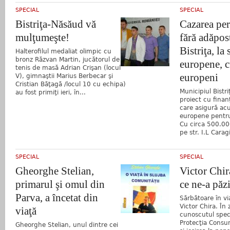
SPECIAL
SPECIAL
Bistriţa-Năsăud vă
Cazarea pe
mulţumeşte!
fără adăpos
Bistriţa, la
Halterofilul medaliat olimpic cu
bronz Răzvan Martin, jucătorul de
europene, c
tenis de masă Adrian Crişan (locul
europeni
V), gimnaştii Marius Berbecar şi
Cristian Băţagă /locul 10 cu echipa)
Municipiul Bistri
au fost primiţi ieri, în...
proiect cu fina
care asigură a
europene pentru 
Cu circa 500.00
pe str. I.L Caragi
SPECIAL
SPECIAL
Gheorghe Stelian,
Victor Chir
primarul şi omul din
ce ne-a păzi
Parva, a încetat din
Sărbătoare în vi
Victor Chira. În 
viaţă
cunoscutul speci
Protecţia Consu
Gheorghe Stelian, unul dintre cei