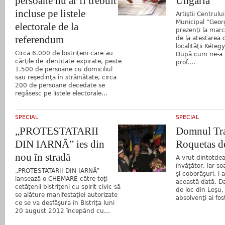
persoane nu ar fi trebuit
Ungaria
incluse pe listele
Artiştii Centrulu
Municipal “Geor
electorale de la
prezenţi la mar
referendum
de la atestarea
localităţii Kéte
Circa 6.000 de bistriţeni care au
După cum ne-a t
cărţile de identitate expirate, peste
prof....
1.500 de persoane cu domiciliul
sau reşedinţa în străinătate, circa
200 de persoane decedate se
regăsesc pe listele electorale...
SPECIAL
SPECIAL
„PROTESTATARII
Domnul Tra
DIN IARNĂ” ies din
Roquetas d
nou în stradă
A vrut dintotdea
învăţător, iar so
„PROTESTATARII DIN IARNĂ”
şi coborâşuri, i-
lansează o CHEMARE către toţi
această dată. Da
cetăţenii bistriţeni cu spirit civic să
de loc din Leşu, 
se alăture manifestaţiei autorizate
absolvenţi ai fos
ce se va desfăşura în Bistriţa luni
20 august 2012 începând cu...