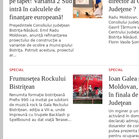
pe tapet! Varianta 2 Sud
director al 
intră în calculele de
Judeţene ?
finanţare europeană!
Radu Moldovan, 
Consiliului Jude
Preşedintele Consiliului Judeţean
Gavril Ţărmure v
Bistriţa-Năsăud, Emil Radu
Centrului Judeţ
Moldovan, anunţă refinanţarea
Bistriţa Năsăud. 
proiectului de construcţie a
Florin Vasile Şom
variantei de ocolire a municipiului
Bistriţa. Potrivit acestuia, proiectul
ar...
SPECIAL
SPECIAL
Frumuseţea Rockului
Ioan Galea 
Bistriţean
Moldovan, “
în finala de
Renumita formaţie bistriţeană
Prefix 990 i-a invitat pe iubitorii
Judeţean
de muzică rock la Gala Rockului
Bistriţean, ediţia a VII-a, unde
Un inginer şi u
împreună cu trupele Backlash şi
activând în dome
Spellbound au dat viaţă Terasei...
declaraţi admişi,
dosarelor de co
putea prezenta l
pentru ocuparea