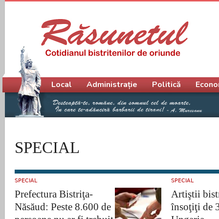
Meniu principal
Local
Administrație
Politică
Econo
SPECIAL
SPECIAL
SPECIAL
Prefectura Bistriţa-
Artiştii bist
Năsăud: Peste 8.600 de
însoţiţi de 