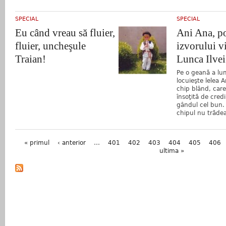
SPECIAL
SPECIAL
Eu când vreau să fluier,
Ani Ana, p
fluier, uncheşule
izvorului vi
Traian!
Lunca Ilvei
Pe o geană a lum
locuieşte lelea 
chip blând, care
însoţită de cred
gândul cel bun. 
chipul nu trădea
Pagini
« primul
‹ anterior
…
401
402
403
404
405
406
ultima »