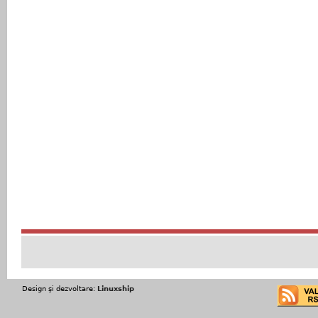
Design şi dezvoltare:
Linuxship