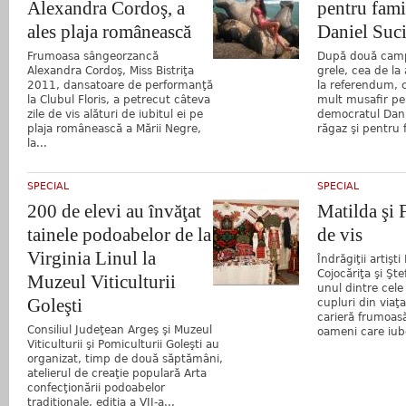
Alexandra Cordoş, a
pentru famil
ales plaja românească
Daniel Suc
Frumoasa sângeorzancă
După două campa
Alexandra Cordoş, Miss Bistriţa
grele, cea de la 
2011, dansatoare de performanţă
la referendum, 
la Clubul Floris, a petrecut câteva
mult musafir pe 
zile de vis alături de iubitul ei pe
democratul Danie
plaja românească a Mării Negre,
răgaz şi pentru 
la...
SPECIAL
SPECIAL
200 de elevi au învăţat
Matilda şi 
tainele podoabelor de la
de vis
Virginia Linul la
Îndrăgiţii artişti
Cojocăriţa şi Şt
Muzeul Viticulturii
unul dintre cele
Goleşti
cupluri din via
carieră frumoasă
Consiliul Judeţean Argeş şi Muzeul
oameni care iub
Viticulturii şi Pomiculturii Goleşti au
organizat, timp de două săptămâni,
atelierul de creaţie populară Arta
confecţionării podoabelor
tradiţionale, ediţia a VII-a...