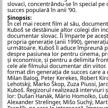
slovaci, concentrându-se în special pe 
succes populară în anii ‘90.
Sinopsis:
În cel mai recent film al său, documen
Kuboš se destăinuie altor colegi din in
documentar slovac. Îi împarte pe aceștia
propria generație (anii 1990), generați
următoare. Kuboš îi aduce împreună p
despre pasiunea lor pentru cinema, pr
și economice, și pentru a delimita front
cele ale filmului documentar din viitor.
format din generația de succes care a cr
Milan Balog, Peter Kerekes, Robert Kirc
Lehotský, Marko Škop, Zuza Piussi, Jar
Kuboš. Regizorul realizează interviuri 
lor: Dušan Hanák, Mário Homolko, Ľub
Alexander Strelinger, Mišo Suchý, Mart