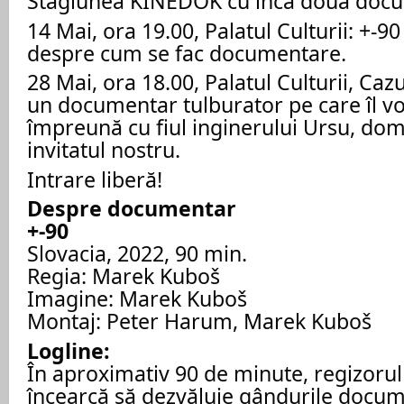
Stagiunea KINEDOK cu încă două doc
14 Mai, ora 19.00, Palatul Culturii: +-9
despre cum se fac documentare.
28 Mai, ora 18.00, Palatul Culturii, Caz
un documentar tulburator pe care îl 
împreună cu fiul inginerului Ursu, do
invitatul nostru.
Intrare liberă!
Despre documentar
+-90
Slovacia, 2022, 90 min.
Regia: Marek Kuboš
Imagine: Marek Kuboš
Montaj: Peter Harum, Marek Kuboš
Logline:
În aproximativ 90 de minute, regizoru
încearcă să dezvăluie gândurile docume