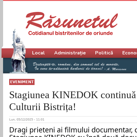
Meniu principal
Local
Administrație
Politică
Econo
EVENIMENT
Stagiunea KINEDOK continuă l
Culturii Bistrița!
Lun, 05/12/2025 - 11:01
Dragi prieteni ai filmului documentar,