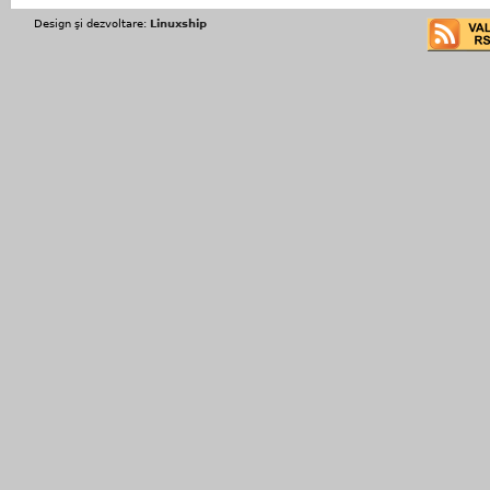
Design şi dezvoltare:
Linuxship