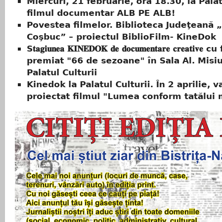
Miercuri, 21 februarie, ora 18.30, la Palat
filmul documentar ALB PE ALB!
Povestea filmelor. Biblioteca Judeţeană
Coşbuc” – proiectul BiblioFilm- KineDok
S𝐭𝐚𝐠𝐢𝐮𝐧𝐞𝐚 𝐊𝐈𝐍𝐄𝐃𝐎𝐊 𝐝𝐞 𝐝𝐨𝐜𝐮𝐦𝐞𝐧𝐭𝐚𝐫𝐞 𝐜𝐫𝐞𝐚𝐭𝐢𝐯𝐞
premiat "66 de sezoane" în Sala Al. Misi
Palatul Culturii
Kinedok la Palatul Culturii. În 2 aprilie, va
proiectat filmul "Lumea conform tatălui