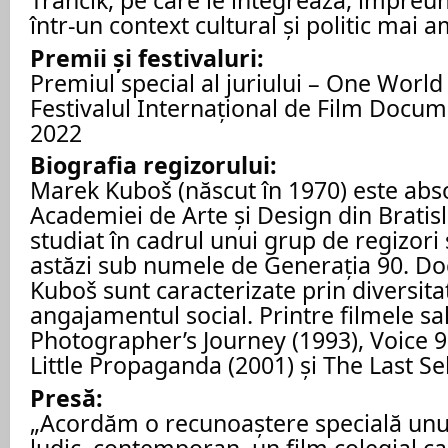
Trančík, pe care le integrează, împreun
într-un context cultural și politic mai 
Premii și festivaluri:
Premiul special al juriului – One World
Festivalul Internațional de Film Docume
2022
Biografia regizorului:
Marek Kuboš (născut în 1970) este abso
Academiei de Arte și Design din Bratis
studiat în cadrul unui grup de regizori
astăzi sub numele de Generația 90. Do
Kuboš sunt caracterizate prin diversita
angajamentul social. Printre filmele s
Photographer’s Journey (1993), Voice 9
Little Propaganda (2001) și The Last Sel
Presă:
„Acordăm o recunoaștere specială unui
ludic, contemporan, un film colegial c