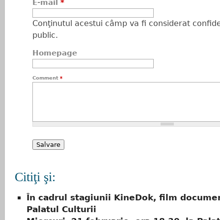
E-mail
*
Conţinutul acestui câmp va fi considerat confiden
public.
Homepage
Comment
*
Citiţi şi:
În cadrul stagiunii KineDok, film documen
Palatul Culturii