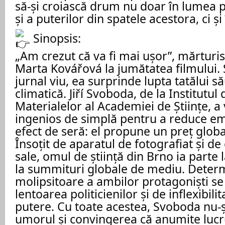
să-și croiască drum nu doar în lumea po
și a puterilor din spatele acestora, ci și î
Sinopsis:
„Am crezut că va fi mai ușor”, mărturi
Marta Kovářová la jumătatea filmului.
jurnal viu, ea surprinde lupta tatălui 
climatică. Jiří Svoboda, de la Institutul 
Materialelor al Academiei de Științe, a 
ingenios de simplă pentru a reduce emi
efect de seră: el propune un preț globa
Însoțit de aparatul de fotografiat și de 
sale, omul de știință din Brno ia parte l
la summituri globale de mediu. Deter
molipsitoare a ambilor protagoniști se
lentoarea politicienilor și de inflexibili
putere. Cu toate acestea, Svoboda nu-ș
umorul și convingerea că anumite lucru