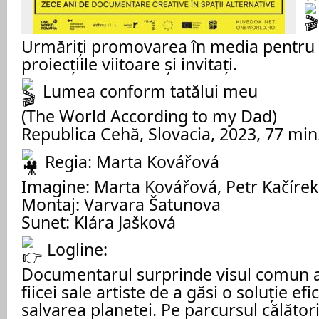
Urmăriţi promovarea în media pentru a
proiecţiile viitoare şi invitaţi.
Lumea conform tatălui meu
(The World According to my Dad)
Republica Cehă, Slovacia, 2023, 77 min
Regia: Marta Kovářová
Imagine: Marta Kovářová, Petr Kačírek
Montaj: Varvara Šatunova
Sunet: Klára Jašková
Logline:
Documentarul surprinde visul comun al 
fiicei sale artiste de a găsi o soluție ef
salvarea planetei. Pe parcursul călătorie