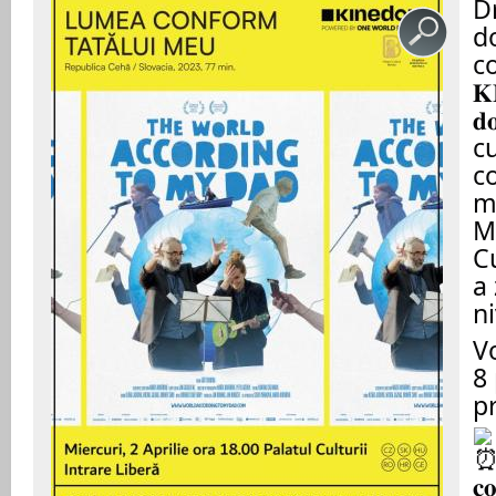
Dr
d
co
𝐊
𝐝
c
c
m
M
Cu
a 
ni
V
8 
p
𝐜