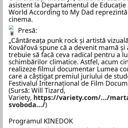
asistent la Departamentul de Educație A
World According to My Dad reprezintă 
cinema.
Presă:
„Cântăreața punk rock și artistă vizua
Kovářová spune că a devenit mamă și a
trebuie să facă ceva radical pentru a l
schimbărilor climatice. Astfel, acum cin
realizeze filmul documentar Lumea co
care a câștigat premiul juriului de stud
Festivalul Internațional de Film Docume
(Sursă: Will Tizard,
Variety,
https://variety.com/.../marta
svoboda.../
)
Programul KINEDOK