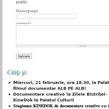
public.
Homepage
Comment
*
Citiţi şi:
Miercuri, 21 februarie, ora 18.30, la Palat
filmul documentar ALB PE ALB!
Documentare creative la Zilele Bistriţei
KineDok la Palatul Culturii
S𝐭𝐚𝐠𝐢𝐮𝐧𝐞𝐚 𝐊𝐈𝐍𝐄𝐃𝐎𝐊 𝐝𝐞 𝐝𝐨𝐜𝐮𝐦𝐞𝐧𝐭𝐚𝐫𝐞 𝐜𝐫𝐞𝐚𝐭𝐢𝐯𝐞