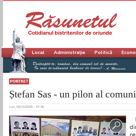
Meniu principal
Local
Administrație
Politică
Econo
PORTRET
Ștefan Sas - un pilon al comunit
Lun, 06/15/2026 - 07:36
P
d
r