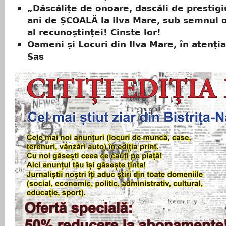
„Dăscălițe de onoare, dascăli de prestig
ani de ȘCOALĂ la Ilva Mare, sub semnul o
al recunoștinței! Cinste lor!
Oameni și Locuri din Ilva Mare, în atenția
Sas