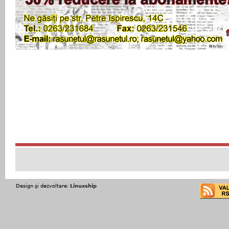
Design şi dezvoltare:
Linuxship