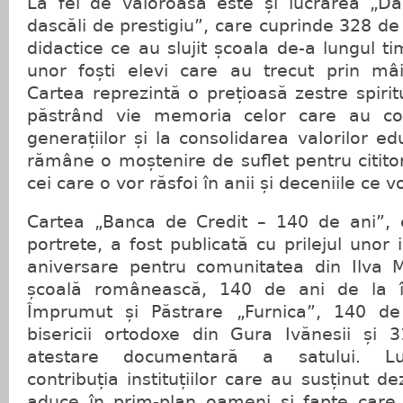
La fel de valoroasă este și lucrarea „Dă
dascăli de prestigiu”, care cuprinde 328 de
didactice ce au slujit școala de-a lungul t
unor foști elevi care au trecut prin mâi
Cartea reprezintă o prețioasă zestre spiri
păstrând vie memoria celor care au con
generațiilor și la consolidarea valorilor e
rămâne o moștenire de suflet pentru cititor
cei care o vor răsfoi în anii și deceniile c
Cartea „Banca de Credit – 140 de ani”, 
portrete, a fost publicată cu prilejul un
aniversare pentru comunitatea din Ilva 
școală românească, 140 de ani de la în
Împrumut și Păstrare „Furnica”, 140 de 
bisericii ortodoxe din Gura Ivănesii și
atestare documentară a satului. Luc
contribuția instituțiilor care au susținut dez
aduce în prim-plan oameni și fapte care