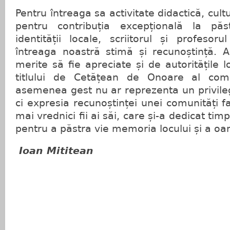
Pentru întreaga sa activitate didactică, cul
pentru contribuția excepțională la pă
identității locale, scriitorul și profeso
întreaga noastră stimă și recunoștință. A
merite să fie apreciate și de autoritățile 
titlului de Cetățean de Onoare al com
asemenea gest nu ar reprezenta un privileg
ci expresia recunoștinței unei comunități f
mai vrednici fii ai săi, care și-a dedicat timp
pentru a păstra vie memoria locului și a oa
Ioan Mititean