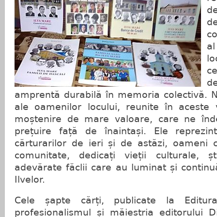
de
d
c
al
lo
c
de
amprentă durabilă în memoria colectivă. 
ale oamenilor locului, reunite în aceste 
moștenire de mare valoare, care ne înd
prețuire față de înaintași. Ele reprez
cărturarilor de ieri și de astăzi, oameni 
comunitate, dedicați vieții culturale, știi
adevărate făclii care au luminat și continu
Ilvelor.
Cele șapte cărți, publicate la Editu
profesionalismul și măiestria editorului D