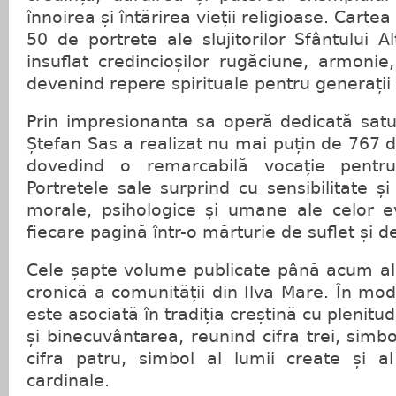
înnoirea și întărirea vieții religioase. Cart
50 de portrete ale slujitorilor Sfântului 
insuflat credincioșilor rugăciune, armonie,
devenind repere spirituale pentru generații 
Prin impresionanta sa operă dedicată satul
Ștefan Sas a realizat nu mai puțin de 767 d
dovedind o remarcabilă vocație pentru
Portretele sale surprind cu sensibilitate și
morale, psihologice și umane ale celor e
fiecare pagină într-o mărturie de suflet și de
Cele șapte volume publicate până acum al
cronică a comunității din Ilva Mare. În mod
este asociată în tradiția creștină cu plenit
și binecuvântarea, reunind cifra trei, simbol
cifra patru, simbol al lumii create și a
cardinale.