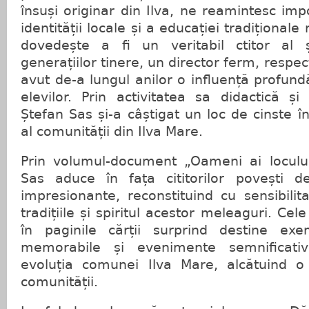
însuși originar din Ilva, ne reamintesc imp
identității locale și a educației tradițional
dovedește a fi un veritabil ctitor al ș
generațiilor tinere, un director ferm, respec
avut de-a lungul anilor o influență profund
elevilor. Prin activitatea sa didactică și 
Ștefan Sas și-a câștigat un loc de cinste în
al comunității din Ilva Mare.
Prin volumul-document „Oameni ai locului
Sas aduce în fața cititorilor povești d
impresionante, reconstituind cu sensibilita
tradițiile și spiritul acestor meleaguri. Cel
în paginile cărții surprind destine exem
memorabile și evenimente semnificat
evoluția comunei Ilva Mare, alcătuind o
comunității.