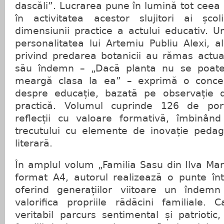
dascăli”. Lucrarea pune în lumină tot ceea 
în activitatea acestor slujitori ai școl
dimensiunii practice a actului educativ. U
personalitatea lui Artemiu Publiu Alexi, 
privind predarea botanicii au rămas actual
său îndemn – „Dacă planta nu se poate
meargă clasa la ea” – exprimă o conce
despre educație, bazată pe observație d
practică. Volumul cuprinde 126 de por
reflecții cu valoare formativă, îmbinân
trecutului cu elemente de inovație pedago
literară.
În amplul volum „Familia Sasu din Ilva Ma
format A4, autorul realizează o punte înt
oferind generațiilor viitoare un îndemn
valorifica propriile rădăcini familiale. 
veritabil parcurs sentimental și patriotic,