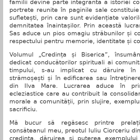
familii devine parte integrantă a istoriei c
portrete reunite în paginile sale constituie
sufletești, prin care sunt evidențiate valori
demnitatea înaintașilor. Prin această lucra
Sas aduce un pios omagiu străbunilor și con
respectului pentru memorie, identitate și co
Volumul „Credința și Biserica”, însumâ
dedicat conducătorilor spirituali ai comunit
timpului, s-au implicat cu dăruire în 
strămoșești și în edificarea sau întreținer
din Ilva Mare. Lucrarea aduce în prim
ecleziastice care au contribuit la consolidar
morale a comunității, prin slujire, exemplu
sacrificiu.
Mă bucur să regăsesc printre prelați
consăteanul meu, preotul Iuliu Ciorceriu din
credința, dăruirea și puterea exemplului 