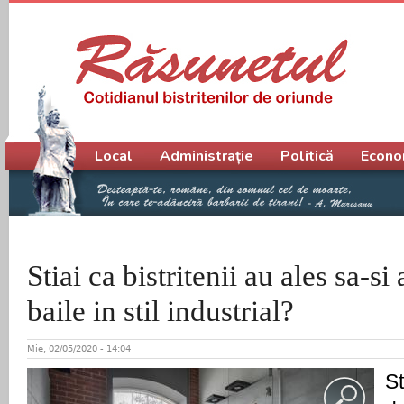
Meniu principal
Local
Administrație
Politică
Econo
Stiai ca bistritenii au ales sa-s
baile in stil industrial?
Mie, 02/05/2020 - 14:04
St