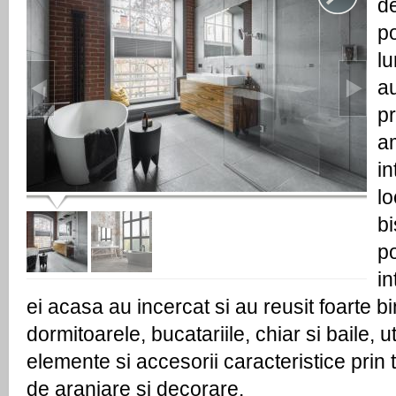
de
po
lu
au
pr
a
in
lo
bi
po
in
ei acasa au incercat si au reusit foarte bi
dormitoarele, bucatariile, chiar si baile, uti
elemente si accesorii caracteristice prin t
de aranjare si decorare.