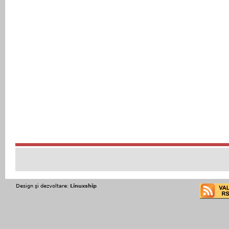
Design şi dezvoltare:
Linuxship