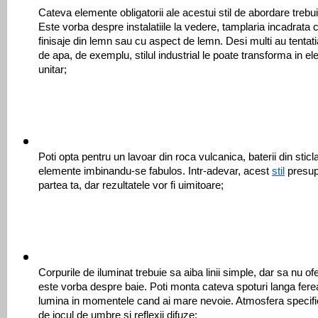
Cateva elemente obligatorii ale acestui stil de abordare trebu
Este vorba despre instalatiile la vedere, tamplaria incadrata cu
finisaje din lemn sau cu aspect de lemn. Desi multi au tentati
de apa, de exemplu, stilul industrial le poate transforma in e
unitar;
Poti opta pentru un lavoar din roca vulcanica, baterii din sticl
elemente imbinandu-se fabulos. Intr-adevar, acest 
stil
 presup
partea ta, dar rezultatele vor fi uimitoare;
Corpurile de iluminat trebuie sa aiba linii simple, dar sa nu of
este vorba despre baie. Poti monta cateva spoturi langa fereas
lumina in momentele cand ai mare nevoie. Atmosfera specifica s
de jocul de umbre si reflexii difuze;