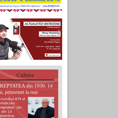
Cultura
REPTATEA din 1930. 14
i, prizonieri la ruși
 numărul 879 al
riodicului
reptatea” (an.
, din 13
ptembrie