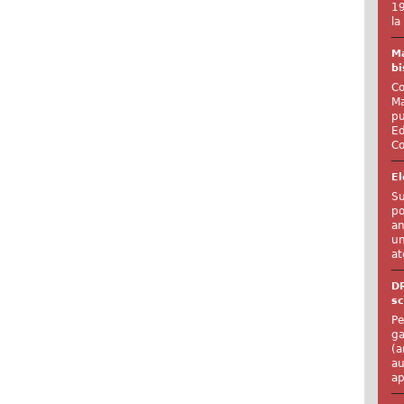
19
la
Ma
bi
Co
Ma
pu
Ed
Co
El
Su
po
an
un
at
D
sc
Pe
ga
(a
au
ap