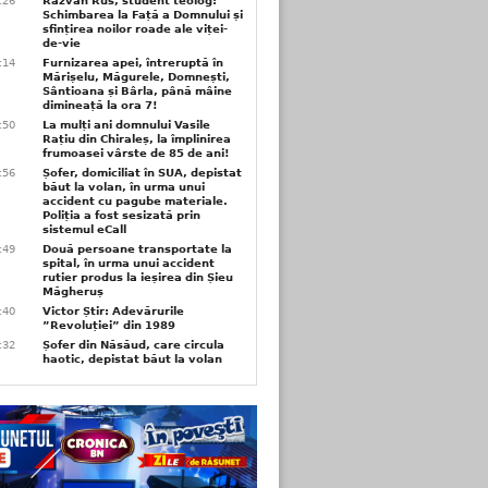
6:26
Răzvan Rus, student teolog:
Schimbarea la Față a Domnului și
sfințirea noilor roade ale viței-
de-vie
6:14
Furnizarea apei, întreruptă în
Mărișelu, Măgurele, Domnești,
Sântioana și Bârla, până mâine
dimineață la ora 7!
5:50
La mulți ani domnului Vasile
Rațiu din Chiraleș, la împlinirea
frumoasei vârste de 85 de ani!
3:56
Șofer, domiciliat în SUA, depistat
băut la volan, în urma unui
accident cu pagube materiale.
Poliția a fost sesizată prin
sistemul eCall
3:49
Două persoane transportate la
spital, în urma unui accident
rutier produs la ieșirea din Șieu
Măgheruș
3:40
Victor Știr: Adevărurile
”Revoluției” din 1989
3:32
Șofer din Năsăud, care circula
haotic, depistat băut la volan