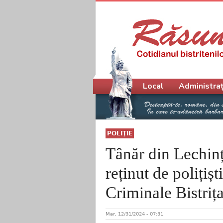
Meniu principal
Local
Administraț
POLIŢIE
Tânăr din Lechința
reținut de polițișt
Criminale Bistriț
Mar, 12/31/2024 - 07:31