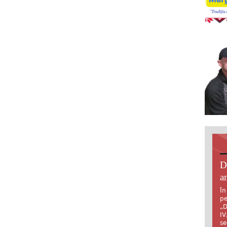
D
an
În
pe
„D
IV
se