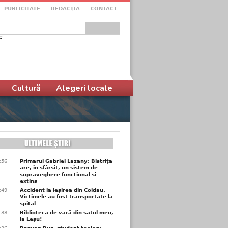
PUBLICITATE
REDACŢIA
CONTACT
e
ular de căutare
Cultură
Alegeri locale
9:56
Primarul Gabriel Lazany: Bistrița
are, în sfârșit, un sistem de
supraveghere funcțional și
extins
9:49
Accident la ieșirea din Coldău.
Victimele au fost transportate la
spital
9:38
Biblioteca de vară din satul meu,
la Leșu!