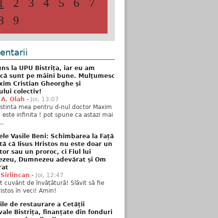
1
2
3
4
5
6
7
8
9
ntarii
ns la UPU Bistrița, iar eu am
 că sunt pe mâini bune. Mulţumesc
xim Cristian Gheorghe şi
ului colectiv!
 A. Olah
-
Joi, 13:07
stinta mea pentru d-nul doctor Maxim
n este infinita ! pot spune ca astazi mai
..
ele Vasile Beni: Schimbarea la Față
tă că Iisus Hristos nu este doar un
tor sau un proroc, ci Fiul lui
zeu, Dumnezeu adevărat și Om
rat
 Sirlincan
-
Joi, 12:47
 cuvânt de învățătură! Slăvit să fie
ristos în veci! Amin!
ile de restaurare a Cetății
ale Bistrița, finanțate din fonduri