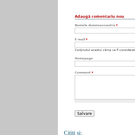
Adaugă comentariu nou
Numele dumneavoastră
*
E-mail
*
Conţinutul acestui câmp va fi considerat c
Homepage
Comment
*
Citiţi şi: