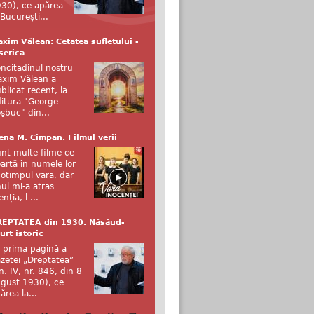
30), ce apărea
 București...
xim Vălean: Cetatea sufletului -
serica
ncitadinul nostru
xim Vălean a
blicat recent, la
itura "George
şbuc" din...
ena M. Cîmpan. Filmul verii
nt multe filme ce
artă în numele lor
otimpul vara, dar
ul mi-a atras
enția, l-...
REPTATEA din 1930. Năsăud-
urt istoric
 prima pagină a
zetei „Dreptatea”
n. IV, nr. 846, din 8
gust 1930), ce
ărea la...