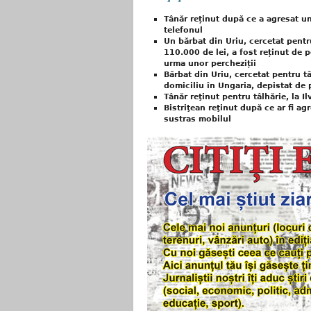
Tânăr reținut după ce a agresat un t
telefonul
Un bărbat din Uriu, cercetat pentr
110.000 de lei, a fost reținut de po
urma unor percheziții
Bărbat din Uriu, cercetat pentru tâl
domiciliu în Ungaria, depistat de p
Tânăr reţinut pentru tâlhărie, la I
Bistriţean reţinut după ce ar fi agr
sustras mobilul