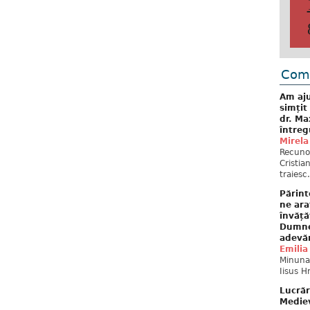
Come
Am aju
simțit
dr. Ma
întreg
Mirela
Recuno
Cristia
traiesc.
Părint
ne ara
învăță
Dumne
adevă
Emilia
Minunat
Iisus H
Lucrăr
Mediev