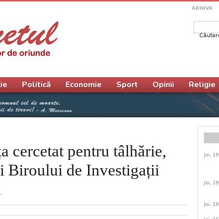
ARHIVA
Căutar
Form
ie
Politică
Economie
Sport
Opinii
Religie
 cercetat pentru tâlhărie,
Joi, 1
ii Biroului de Investigații
Joi, 1
a
Joi, 1