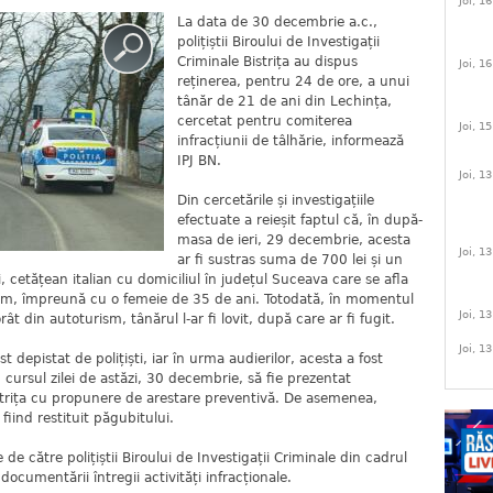
Joi, 1
La data de 30 decembrie a.c.,
polițiștii Biroului de Investigații
Criminale Bistrița au dispus
Joi, 1
reținerea, pentru 24 de ore, a unui
tânăr de 21 de ani din Lechința,
cercetat pentru comiterea
Joi, 1
infracțiunii de tâlhărie, informează
IPJ BN.
Joi, 1
Din cercetările și investigațiile
efectuate a reieșit faptul că, în după-
masa de ieri, 29 decembrie, acesta
Joi, 1
ar fi sustras suma de 700 lei și un
 cetățean italian cu domiciliul în județul Suceava care se afla
sm, împreună cu o femeie de 35 de ani. Totodată, în momentul
Joi, 1
ât din autoturism, tânărul l-ar fi lovit, după care ar fi fugit.
Joi, 1
t depistat de polițiști, iar în urma audierilor, acesta a fost
cursul zilei de astăzi, 30 decembrie, să fie prezentat
strița cu propunere de arestare preventivă. De asemenea,
 fiind restituit păgubitului.
de către polițiștii Biroului de Investigații Criminale din cadrul
 documentării întregii activități infracționale.