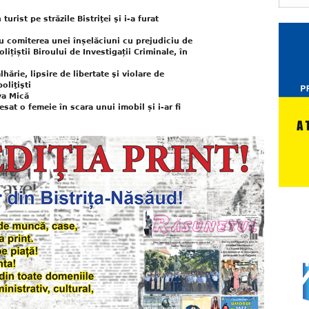
urist pe străzile Bistriţei şi i-a furat
u comiterea unei înșelăciuni cu prejudiciu de
lițiștii Biroului de Investigații Criminale, în
hărie, lipsire de libertate şi violare de
oliţişti
lva Mică
esat o femeie în scara unui imobil și i-ar fi