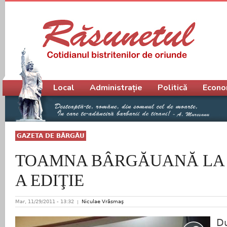
Meniu principal
Local
Administrație
Politică
Econo
GAZETA DE BÂRGĂU
TOAMNA BÂRGĂUANĂ LA CE
A EDIŢIE
Mar, 11/29/2011 - 13:32
Niculae Vrăsmaş
D