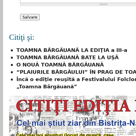
Citiţi şi:
TOAMNA BÂRGĂUANĂ LA EDIŢIA a III-a
TOAMNA BÂRGĂUANĂ BATE LA UŞĂ
O NOUĂ TOAMNĂ BÂRGĂUANĂ
“PLAIURILE BÂRGĂULUI” ÎN PRAG DE T
Încă o ediţie reuşită a Festivalului Folclo
„Toamna Bârgăuană”