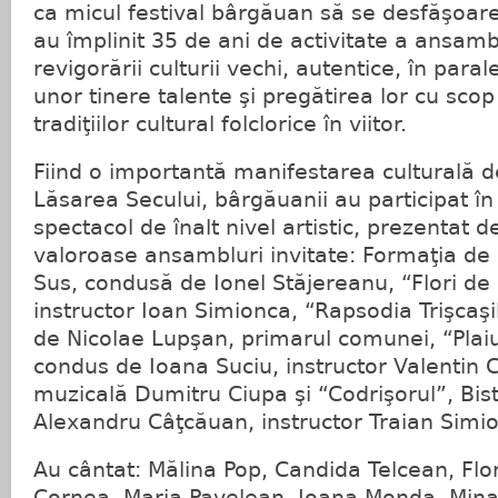
ca micul festival bârgăuan să se desfăşoare
au împlinit 35 de ani de activitate a ansambl
revigorării culturii vechi, autentice, în paral
unor tinere talente şi pregătirea lor cu sco
tradiţiilor cultural folclorice în viitor.
Fiind o importantă manifestarea culturală 
Lăsarea Secului, bârgăuanii au participat 
spectacol de înalt nivel artistic, prezentat 
valoroase ansambluri invitate: Formaţia de
Sus, condusă de Ionel Stăjereanu, “Flori de 
instructor Ioan Simionca, “Rapsodia Trişcaş
de Nicolae Lupşan, primarul comunei, “Plaiu
condus de Ioana Suciu, instructor Valentin
muzicală Dumitru Ciupa şi “Codrişorul”, Bis
Alexandru Câţcăuan, instructor Traian Simi
Au cântat: Mălina Pop, Candida Telcean, Flor
Cornea, Maria Pavelean, Ioana Monda, Min