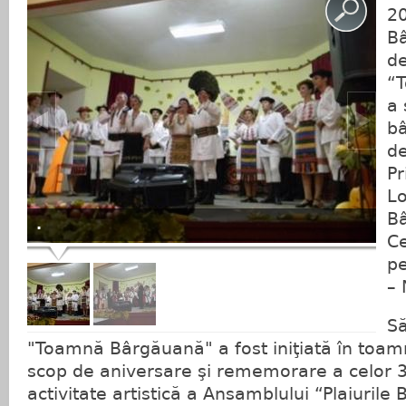
20
Bâ
de
“
a 
bâ
de
Pr
Lo
Bâ
.
Ce
pe
– 
Să
"Toamnă Bârgăuană" a fost iniţiată în toam
scop de aniversare şi rememorare a celor 3
activitate artistică a Ansamblului “Plaiuril