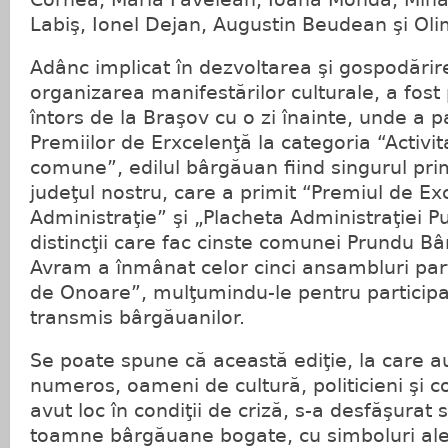
Labiş, Ionel Dejan, Augustin Beudean şi Ol
Adânc implicat în dezvoltarea şi gospodărir
organizarea manifestărilor culturale, a fost
întors de la Braşov cu o zi înainte, unde a p
Premiilor de Erxcelenţă la categoria “Activit
comune”, edilul bârgăuan fiind singurul pr
judeţul nostru, care a primit “Premiul de Ex
Administraţie” şi „Placheta Administraţiei P
distincţii care fac cinste comunei Prundu Bâ
Avram a înmânat celor cinci ansambluri par
de Onoare”, mulţumindu-le pentru participar
transmis bârgăuanilor.
Se poate spune că această ediţie, la care au
numeros, oameni de cultură, politicieni şi con
avut loc în condiţii de criză, s-a desfăşurat
toamne bârgăuane bogate, cu simboluri ale 