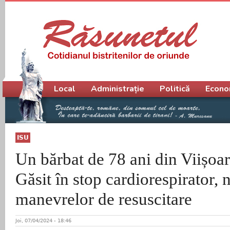
Meniu principal
Local
Administrație
Politică
Econo
ISU
Un bărbat de 78 ani din Viișoar
Găsit în stop cardiorespirator, 
manevrelor de resuscitare
Joi, 07/04/2024 - 18:46