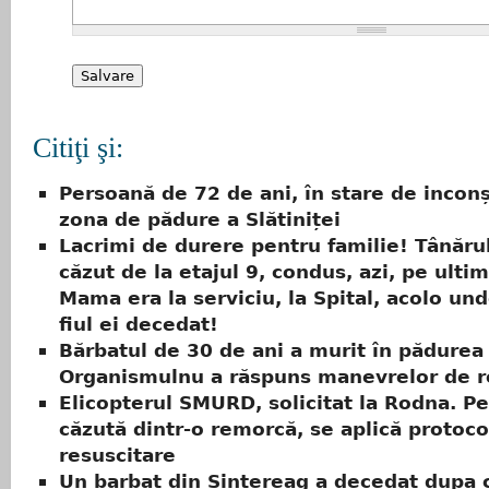
Citiţi şi:
Persoană de 72 de ani, în stare de inconș
zona de pădure a Slătiniței
Lacrimi de durere pentru familie! Tânărul 
căzut de la etajul 9, condus, azi, pe ulti
Mama era la serviciu, la Spital, acolo un
fiul ei decedat!
Bărbatul de 30 de ani a murit în pădurea
Organismulnu a răspuns manevrelor de r
Elicopterul SMURD, solicitat la Rodna. P
căzută dintr-o remorcă, se aplică protoco
resuscitare
Un barbat din Sintereag a decedat dupa 