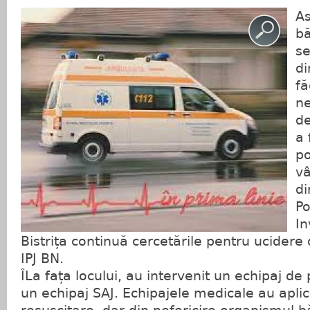
As
bă
se
di
fă
ne
de
a 
po
vâ
di
Po
In
Bistrița continuă cercetările pentru ucidere
IPJ BN.
ÎLa fața locului, au intervenit un echipaj d
un echipaj SAJ. Echipajele medicale au aplic