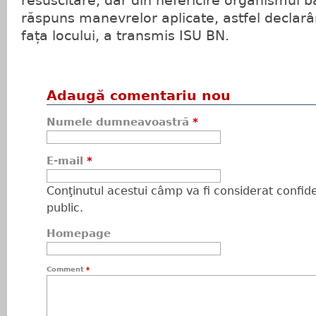
resuscitare, dar din nefericire organismul b
răspuns manevrelor aplicate, astfel declarâ
fața locului, a transmis ISU BN.
Adaugă comentariu nou
Numele dumneavoastră
*
E-mail
*
Conţinutul acestui câmp va fi considerat confiden
public.
Homepage
Comment
*