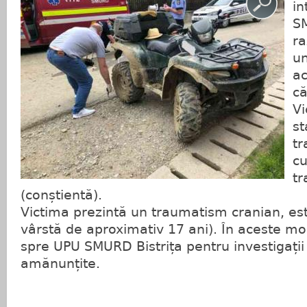
in
SM
ra
un
ac
că
Vi
st
tr
cu
t
(conștientă).
Victima prezintă un traumatism cranian, est
vârstă de aproximativ 17 ani). În aceste 
spre UPU SMURD Bistrița pentru investigați
amănunțite.