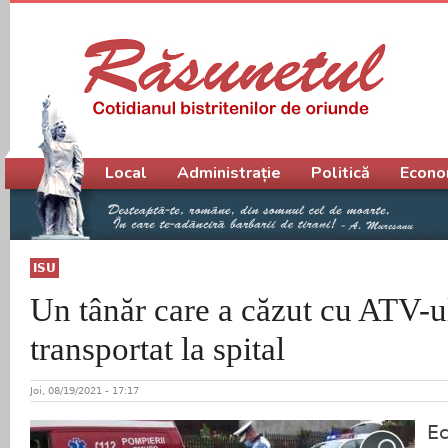
Meniu principal
Local
Administrație
Politică
Econo
ISU
Un tânăr care a căzut cu ATV-u
transportat la spital
Joi, 08/19/2021 - 17:17
Ec