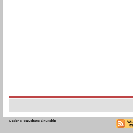
Design şi dezvoltare:
Linuxship