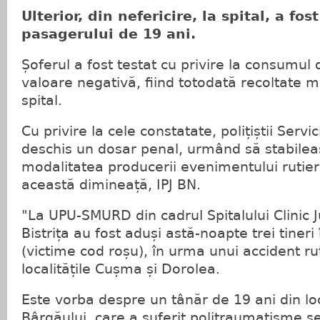
Ulterior, din nefericire, la spital, a fo
pasagerului de 19 ani.
Șoferul a fost testat cu privire la consumul 
valoare negativă, fiind totodată recoltate m
spital.
Cu privire la cele constatate, polițiștii Servic
deschis un dosar penal, urmând să stabilea
modalitatea producerii evenimentului rutier
această dimineață, IPJ BN.
"La UPU-SMURD din cadrul Spitalului Clinic
Bistrița au fost aduși astă-noapte trei tineri 
(victime cod roșu), în urma unui accident rut
localitățile Cușma și Dorolea.
Este vorba despre un tânăr de 19 ani din lo
Bârgăului, care a suferit politraumatisme se