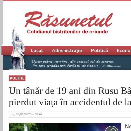
Meniu principal
Local
Administrație
Politică
Econo
POLIŢIE
Un tânăr de 19 ani din Rusu Bâ
pierdut viața în accidentul de 
Lun, 06/02/2025 - 06:42
No