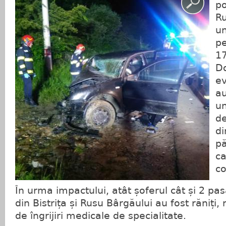
po
Ru
un
p
17
Do
ev
au
un
de
di
pă
ca
co
În urma impactului, atât șoferul cât și 2 pas
din Bistrița și Rusu Bârgăului au fost răniți
de îngrijiri medicale de specialitate.