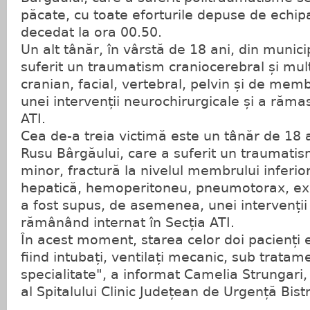
păcate, cu toate eforturile depuse de echip
decedat la ora 00.50.
Un alt tânăr, în vârstă de 18 ani, din municip
suferit un traumatism craniocerebral și multi
cranian, facial, vertebral, pelvin și de mem
unei intervenții neurochirurgicale și a rămas
ATI.
Cea de-a treia victimă este un tânăr de 18 a
Rusu Bârgăului, care a suferit un traumatis
minor, fractură la nivelul membrului inferio
hepatică, hemoperitoneu, pneumotorax, excor
a fost supus, de asemenea, unei intervenții 
rămânând internat în Secția ATI.
În acest moment, starea celor doi pacienți es
fiind intubați, ventilați mecanic, sub tratamen
specialitate", a informat Camelia Strungari,
al Spitalului Clinic Județean de Urgență Bist