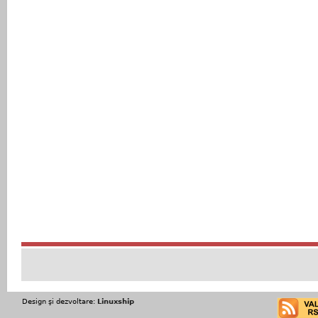
Design şi dezvoltare:
Linuxship