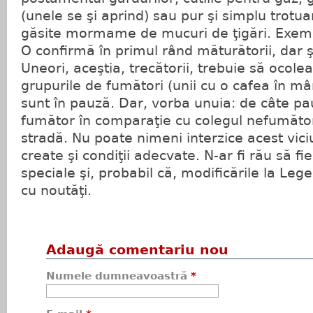
(unele se şi aprind) sau pur şi simplu trotua
găsite mormame de mucuri de ţigări. Exemp
O confirmă în primul rând măturătorii, dar şi
Uneori, aceştia, trecătorii, trebuie să ocole
grupurile de fumători (unii cu o cafea în m
sunt în pauză. Dar, vorba unuia: de câte p
fumător în comparaţie cu colegul nefumăto
stradă. Nu poate nimeni interzice acest vici
create şi condiţii adecvate. N-ar fi rău să f
speciale şi, probabil că, modificările la Leg
cu noutăţi.
Adaugă comentariu nou
Numele dumneavoastră
*