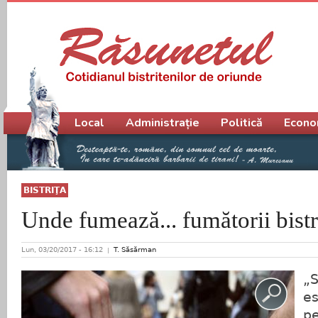
Meniu principal
Local
Administrație
Politică
Econo
BISTRIŢA
Unde fumează... fumătorii bistr
Lun, 03/20/2017 - 16:12
T. Săsărman
„S
es
pe