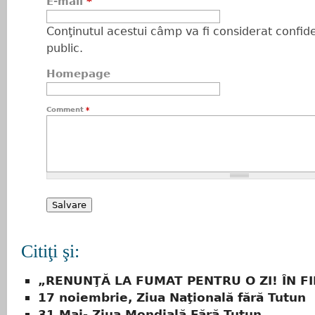
E-mail
*
Conţinutul acestui câmp va fi considerat confiden
public.
Homepage
Comment
*
Citiţi şi:
„RENUNŢĂ LA FUMAT PENTRU O ZI! ÎN FI
17 noiembrie, Ziua Naţională fără Tutun
31 Mai- Ziua Mondială Fără Tutun