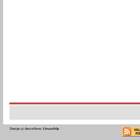
Design şi dezvoltare:
Linuxship