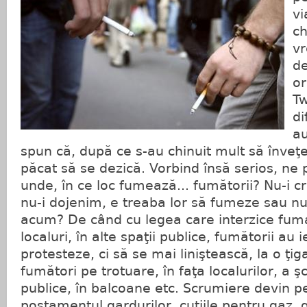
vi
ch
v
de
or
Tw
di
au
spun că, după ce s-au chinuit mult să înve
păcat să se dezică. Vorbind însă serios, ne
unde, în ce loc fumează... fumătorii? Nu-i cr
nu-i dojenim, e treaba lor să fumeze sau nu
acum? De când cu legea care interzice fumatul
localuri, în alte spaţii publice, fumătorii au i
protesteze, ci să se mai liniştească, la o ţig
fumători pe trotuare, în faţa localurilor, a şcol
publice, în balcoane etc. Scrumiere devin p
postamentul gardurilor, cutiile pentru gaz,