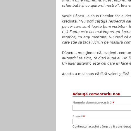
simţim bine împreună. Acest împreună a
schimbată şi cu ajutorul nostru”
, le-a 
Vasile Dâncu l-a spus tinerilor social-d
credinţă.
"Nu poţi câştiga respectul o
pe cei care sunt foarte buni vorbitori.
(...) Fapta este cel mai important luc
retorice, cu argumentare. Nu cred că 
care ştie să facă lucruri pe măsura comun
Dâncu a menţionat că, evident, comunic
autentici se simt, te duci după ei. Un li
Un lider autentic este cel care îşi face 
Acesta a mai spus că fără valori şi fă
Adaugă comentariu nou
Numele dumneavoastră
*
E-mail
*
Conţinutul acestui câmp va fi considerat c