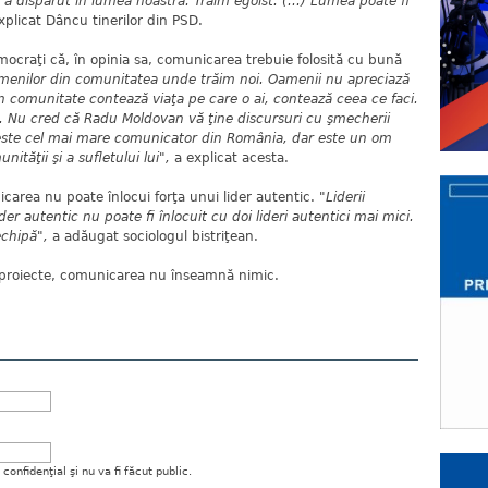
 dispărut în lumea noastră. Trăim egoist. (...) Lumea poate fi
explicat Dâncu tinerilor din PSD.
emocraţi că, în opinia sa, comunicarea trebuie folosită cu bună
amenilor din comunitatea unde trăim noi. Oamenii nu apreciază
 În comunitate contează viaţa pe care o ai, contează ceea ce faci.
ru. Nu cred că Radu Moldovan vă ţine discursuri cu şmecherii
este cel mai mare comunicator din România, dar este un om
ităţii şi a sufletului lui",
a explicat acesta.
area nu poate înlocui forţa unui lider autentic.
"Liderii
der autentic nu poate fi înlocuit cu doi lideri autentici mai mici.
echipă",
a adăugat sociologul bistriţean.
ră proiecte, comunicarea nu înseamnă nimic.
onfidenţial şi nu va fi făcut public.