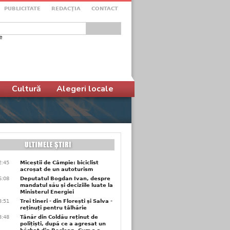
PUBLICITATE
REDACŢIA
CONTACT
e
ular de căutare
Cultură
Alegeri locale
2:45
Miceștii de Câmpie: biciclist
acroșat de un autoturism
6:08
Deputatul Bogdan Ivan, despre
mandatul său și deciziile luate la
Ministerul Energiei
3:51
Trei tineri - din Florești și Salva -
reținuți pentru tâlhărie
3:48
Tânăr din Coldău reținut de
polițiști, după ce a agresat un