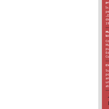
pr
În
pe
„D
di
19
Ma
bi
Co
Ma
pu
Ed
Co
El
Su
po
an
un
at