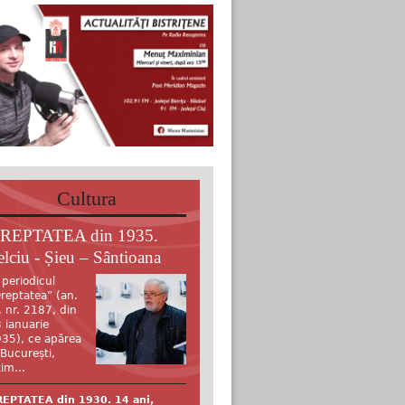
Cultura
REPTATEA din 1935.
elciu - Șieu – Sântioana
 periodicul
reptatea” (an.
, nr. 2187, din
 ianuarie
35), ce apărea
 București,
tim...
EPTATEA din 1930. 14 ani,