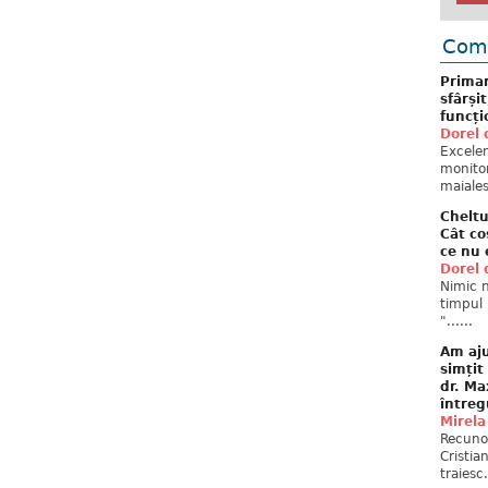
Come
Primar
sfârși
funcți
Dorel 
Excelent
monitor
maiales
Cheltu
Cât co
ce nu 
Dorel 
Nimic n
timpul 
"......
Am aju
simțit
dr. Ma
întreg
Mirela
Recuno
Cristia
traiesc.