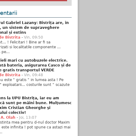
ntarii
ul Gabriel Lazany: Bistrița are, în
t, un sistem de supraveghere
onal și extins
de Bistrita
-
Vin, 09:50
... ! Felicitari ! Bine ar fi sa
izati si localitatile componente ...
 pe...
ieli mari cu autobuzele electrice.
stă bateria, asigurarea Casco și de
e gratis transportul VERDE
de Bistrita
-
Vin, 09:48
u este " gratis " in lumea asta ! Pe
" exploatarii... costurile sunt " scazute
ns la UPU Bistrița, iar eu am
 că sunt pe mâini bune. Mulţumesc
xim Cristian Gheorghe şi
ului colectiv!
 A. Olah
-
Joi, 13:07
stinta mea pentru d-nul doctor Maxim
n este infinita ! pot spune ca astazi mai
..