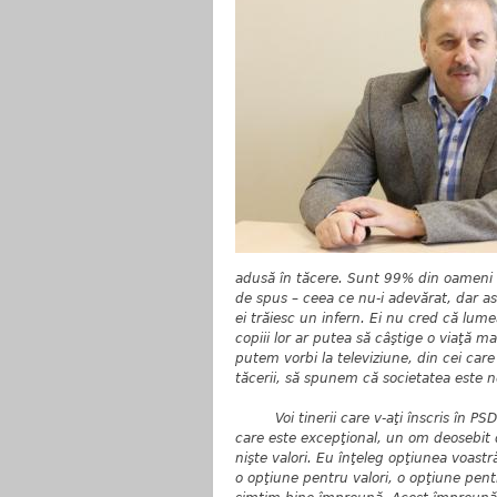
adusă în tăcere. Sunt 99% din oameni c
de spus – ceea ce nu-i adevărat, dar asta
ei trăiesc un infern. Ei nu cred că lu
copiii lor ar putea să câştige o viaţă m
putem vorbi la televiziune, din cei car
tăcerii, să spunem că societatea este
Voi tinerii care v-aţi înscris în PSD, 
care este excepţional, un om deosebit de
nişte valori. Eu înţeleg opţiunea voastr
o opţiune pentru valori, o opţiune pent