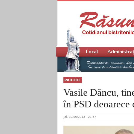
Meniu principal
Local
Administraț
PARTIDE
Vasile Dâncu, tine
în PSD deoarece c
Joi, 12/05/2013 - 21:57