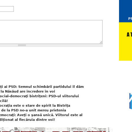
aţi ai PSD: Semnul schimbării partidului îl dăm
e la Năsăud are încredere în voi
ocial-democraţi bistriţeni: PSD-ul viitorului
cilă!
raţia este o stare de spirit la Bistriţa
 de la PSD ne-a unit mereu prietenia
mocraţi: Aveţi o şansă unică. Viitorul este al
iţionat al fiecăruia dintre voi!