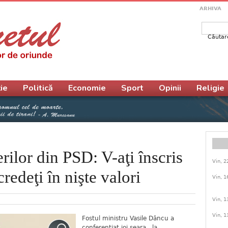
ARHIVA
Căutar
Form
ie
Politică
Economie
Sport
Opinii
Religie
rilor din PSD: V-aţi înscris
Vin, 2
redeţi în nişte valori
Vin, 1
Vin, 1
Vin, 1
Fostul ministru Vasile Dâncu a
conferenţiat joi seara, la