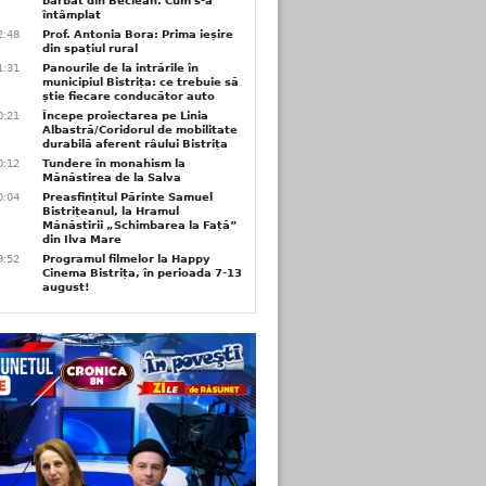
bărbat din Beclean. Cum s-a
întâmplat
2:48
Prof. Antonia Bora: Prima ieșire
din spațiul rural
1:31
Panourile de la intrările în
municipiul Bistrița: ce trebuie să
știe fiecare conducător auto
0:21
Începe proiectarea pe Linia
Albastră/Coridorul de mobilitate
durabilă aferent râului Bistrița
0:12
Tundere în monahism la
Mănăstirea de la Salva
0:04
Preasfințitul Părinte Samuel
Bistrițeanul, la Hramul
Mănăstirii „Schimbarea la Față”
din Ilva Mare
9:52
Programul filmelor la Happy
Cinema Bistrița, în perioada 7-13
august!