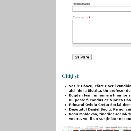
Homepage
Comment
*
Citiţi şi:
Vasile Dâncu, către tinerii candid
aici, de la Bistriţa. Un profesor d
Bogdan Ivan, în numele tinerilor s
nu poate fi condus de Viorica Dăn
Primarul Ovidiu Creţu: Social-democ
Deputatul Daniel Suciu: Pe noi cei
Radu Moldovan, tinerilor social-de
vostru, voi fi un susţinător necond