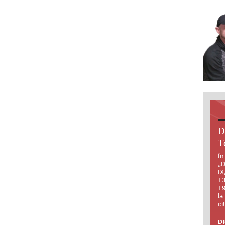
D
T
În
„D
IX
13
19
la
ci
DR