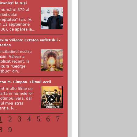
izonieri la ruși
 numărul 879 al
riodicului
reptatea” (an. IV,
n 13 septembrie
30), ce apărea la...
xim Vălean: Cetatea sufletului -
serica
ncitadinul nostru
xim Vălean a
blicat recent, la
itura "George
şbuc" din...
ena M. Cîmpan. Filmul verii
nt multe filme ce
artă în numele lor
otimpul vara, dar
ul mi-a atras
enția, l-...
1
2
3
4
5
6
7
8
9