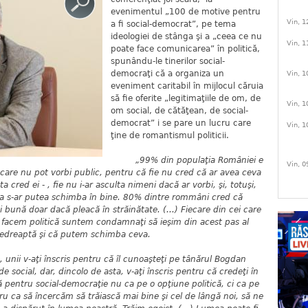
evenimentul „100 de motive pentru
Vin, 1
a fi social-democrat”, pe tema
ideologiei de stânga şi a „ceea ce nu
Vin, 1
poate face comunicarea” în politică,
spunându-le tinerilor social-
democraţi că a organiza un
Vin, 1
eveniment caritabil în mijlocul căruia
să fie oferite „legitimaţiile de om, de
Vin, 1
om social, de cătăţean, de social-
democrat” i se pare un lucru care
Vin, 1
ţine de romantismul politicii.
„99% din populaţia României e
Vin, 0
are nu pot vorbi public, pentru că fie nu cred că ar avea ceva
 cred ei - , fie nu i-ar asculta nimeni dacă ar vorbi, şi, totuşi,
mea s-ar putea schimba în bine. 80% dintre rommâni cred că
ai bună doar dacă pleacă în străinătate. (...) Fiecare din cei care
e facem politică suntem condamnaţi să ieşim din acest pas al
 nedreaptă şi că putem schimba ceva.
unii v-aţi înscris pentru că îl cunoaşteţi pe tânărul Bogdan
 social, dar, dincolo de asta, v-aţi înscris pentru că credeţi în
ă pentru social-democraţie nu ca pe o opţiune politică, ci ca pe
ru ca să încercăm să trăiască mai bine şi cel de lângă noi, să ne