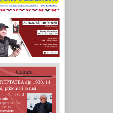
Cultura
REPTATEA din 1930. 14
i, prizonieri la ruși
 numărul 879 al
riodicului
reptatea” (an.
, din 13
ptembrie