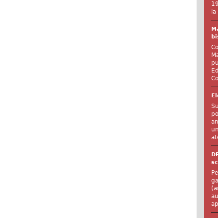
19
la
Ma
bi
Co
Ma
pu
Ed
Co
El
Su
po
an
un
at
D
sc
Pe
ga
(a
au
ap