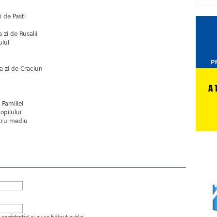
 de Pasti
 zi de Rusalii
lui
a zi de Craciun
Familiei
opilului
ntru mediu
onfidenţial şi nu va fi făcut public.