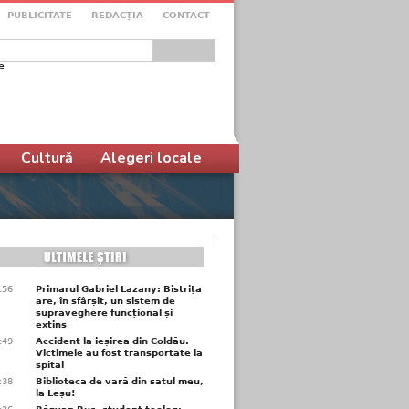
PUBLICITATE
REDACŢIA
CONTACT
e
ular de căutare
Cultură
Alegeri locale
9:56
Primarul Gabriel Lazany: Bistrița
are, în sfârșit, un sistem de
supraveghere funcțional și
extins
9:49
Accident la ieșirea din Coldău.
Victimele au fost transportate la
spital
9:38
Biblioteca de vară din satul meu,
la Leșu!