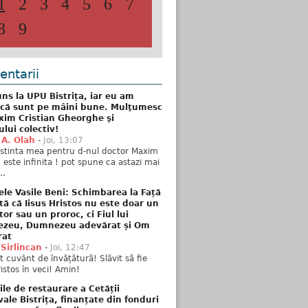
1
2
3
4
5
6
7
8
9
ntarii
ns la UPU Bistrița, iar eu am
 că sunt pe mâini bune. Mulţumesc
xim Cristian Gheorghe şi
ului colectiv!
 A. Olah
-
Joi, 13:07
stinta mea pentru d-nul doctor Maxim
n este infinita ! pot spune ca astazi mai
..
ele Vasile Beni: Schimbarea la Față
tă că Iisus Hristos nu este doar un
tor sau un proroc, ci Fiul lui
zeu, Dumnezeu adevărat și Om
rat
 Sirlincan
-
Joi, 12:47
 cuvânt de învățătură! Slăvit să fie
ristos în veci! Amin!
ile de restaurare a Cetății
ale Bistrița, finanțate din fonduri