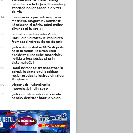
6:26
Răzvan Rus, student teolog:
Schimbarea la Față a Domnului și
sfințirea noilor roade ale viței-
de-vie
6:14
Furnizarea apei, întreruptă în
Mărișelu, Măgurele, Domnești,
Sântioana și Bârla, până mâine
dimineață la ora 7!
5:50
La mulți ani domnului Vasile
Rațiu din Chiraleș, la împlinirea
frumoasei vârste de 85 de ani!
3:56
Șofer, domiciliat în SUA, depistat
băut la volan, în urma unui
accident cu pagube materiale.
Poliția a fost sesizată prin
sistemul eCall
3:49
Două persoane transportate la
spital, în urma unui accident
rutier produs la ieșirea din Șieu
Măgheruș
3:40
Victor Știr: Adevărurile
”Revoluției” din 1989
3:32
Șofer din Năsăud, care circula
haotic, depistat băut la volan