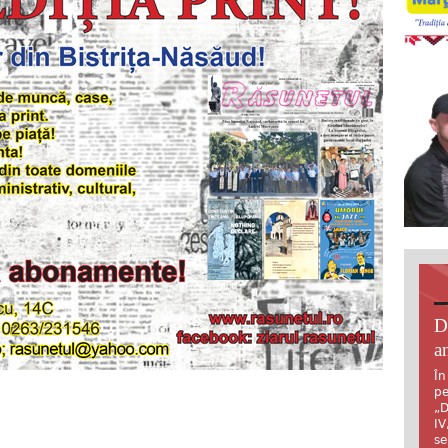
D
an
În
pe
„D
IV
se