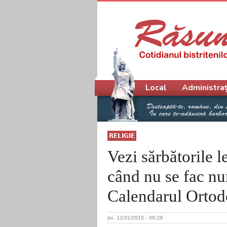
Meniu principal
Local
Administraț
RELIGIE
Vezi sărbătorile l
când nu se fac nun
Calendarul Orto
Joi, 12/31/2015 - 00:29