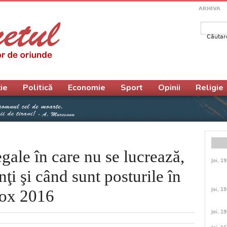
ARHIVA
Căutar
Form
ie
Politică
Economie
Sport
Opinii
Religie
egale în care nu se lucrează,
Joi, 1
ţi şi când sunt posturile în
Joi, 1
dox 2016
Joi, 1