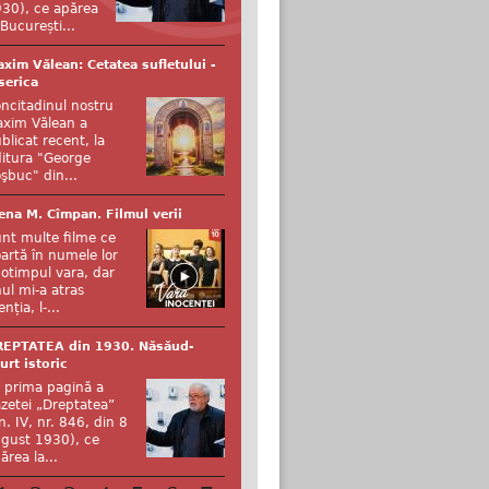
30), ce apărea
 București...
xim Vălean: Cetatea sufletului -
serica
ncitadinul nostru
xim Vălean a
blicat recent, la
itura "George
şbuc" din...
ena M. Cîmpan. Filmul verii
nt multe filme ce
artă în numele lor
otimpul vara, dar
ul mi-a atras
enția, l-...
REPTATEA din 1930. Năsăud-
urt istoric
 prima pagină a
zetei „Dreptatea”
n. IV, nr. 846, din 8
gust 1930), ce
ărea la...