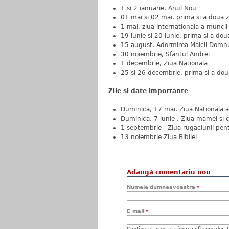
1 si 2 ianuarie, Anul Nou
01 mai si 02 mai, prima si a doua zi
1 mai, ziua internationala a muncii
19 iunie si 20 iunie, prima si a doua
15 august, Adormirea Maicii Domnu
30 noiembrie, Sfantul Andrei
1 decembrie, Ziua Nationala
25 si 26 decembrie, prima si a dou
Zile si date importante
Duminica, 17 mai, Ziua Nationala a 
Duminica, 7 iunie , Ziua mamei si c
1 septembrie - Ziua rugaciunii pe
13 noiembrie Ziua Bibliei
Adaugă comentariu nou
Numele dumneavoastră
*
E-mail
*
Conţinutul acestui câmp va fi considerat c