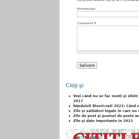
Homepage
Comment
*
Citiţi şi:
Vezi când nu se fac nunţi şi zilele
2017
Rânduieli Bisericeşti 2022: Când n
Zile şi sărbători legale în care nu
Zile de post şi posturi de peste a
Zile şi date importante în 2021