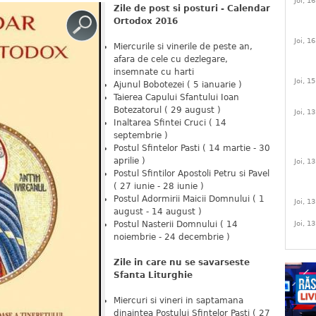
Joi, 1
Zile de post si posturi - Calendar
Ortodox 2016
Joi, 1
Miercurile si vinerile de peste an,
afara de cele cu dezlegare,
insemnate cu harti
Joi, 1
Ajunul Bobotezei ( 5 ianuarie )
Taierea Capului Sfantului Ioan
Botezatorul ( 29 august )
Joi, 1
Inaltarea Sfintei Cruci ( 14
septembrie )
Postul Sfintelor Pasti ( 14 martie - 30
aprilie )
Joi, 1
Postul Sfintilor Apostoli Petru si Pavel
( 27 iunie - 28 iunie )
Postul Adormirii Maicii Domnului ( 1
Joi, 1
august - 14 august )
Postul Nasterii Domnului ( 14
Joi, 1
noiembrie - 24 decembrie )
Zile in care nu se savarseste
Sfanta Liturghie
Miercuri si vineri in saptamana
dinaintea Postului Sfintelor Pasti ( 27