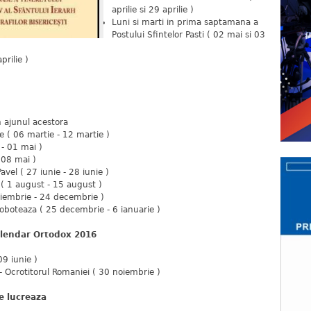
aprilie si 29 aprilie )
Luni si marti in prima saptamana a
Postului Sfintelor Pasti ( 02 mai si 03
prilie )
in ajunul acestora
e ( 06 martie - 12 martie )
 - 01 mai )
 08 mai )
Pavel ( 27 iunie - 28 iunie )
 ( 1 august - 15 august )
oiembrie - 24 decembrie )
Boboteaza ( 25 decembrie - 6 ianuarie )
Calendar Ortodox 2016
09 iunie )
 - Ocrotitorul Romaniei ( 30 noiembrie )
se lucreaza