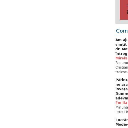
Come
Am aju
simțit
dr. Ma
întreg
Mirela
Recuno
Cristia
traiesc.
Părint
ne ara
învăță
Dumne
adevă
Emilia
Minunat
Iisus H
Lucrăr
Mediev