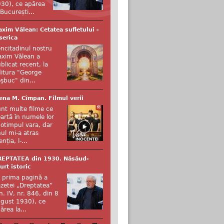
30), ce apărea
 București...
xim Vălean: Cetatea sufletului -
serica
ncitadinul nostru
xim Vălean a
blicat recent, la
itura "George
şbuc" din...
ena M. Cîmpan. Filmul verii
nt multe filme ce
artă în numele lor
otimpul vara, dar
ul mi-a atras
enția, l-...
REPTATEA din 1930. Năsăud-
urt istoric
 prima pagină a
zetei „Dreptatea”
n. IV, nr. 846, din 8
gust 1930), ce
ărea la...