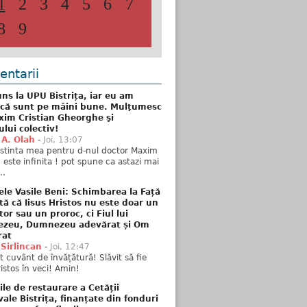
1
2
3
4
5
6
7
8
9
ntarii
ns la UPU Bistrița, iar eu am
 că sunt pe mâini bune. Mulţumesc
xim Cristian Gheorghe şi
ului colectiv!
 A. Olah
-
Joi, 13:07
stinta mea pentru d-nul doctor Maxim
n este infinita ! pot spune ca astazi mai
..
ele Vasile Beni: Schimbarea la Față
tă că Iisus Hristos nu este doar un
tor sau un proroc, ci Fiul lui
zeu, Dumnezeu adevărat și Om
rat
 Sirlincan
-
Joi, 12:47
 cuvânt de învățătură! Slăvit să fie
ristos în veci! Amin!
ile de restaurare a Cetății
ale Bistrița, finanțate din fonduri