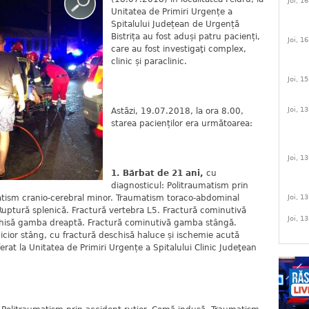
Joi, 1
Unitatea de Primiri Urgențe a
Spitalului Județean de Urgență
Bistrița au fost aduși patru pacienți,
Joi, 1
care au fost investigaţi complex,
clinic și paraclinic.
Joi, 1
Joi, 1
Astăzi, 19.07.2018, la ora 8.00,
starea pacienților era următoarea:
Joi, 1
1. Bărbat de 21 ani,
cu
diagnosticul: Politraumatism prin
atism cranio-cerebral minor. Traumatism toraco-abdominal
Joi, 1
Ruptură splenică. Fractură vertebra L5. Fractură cominutivă
Joi, 1
chisă gamba dreaptă. Fractură cominutivă gamba stângă.
icior stâng, cu fractură deschisă haluce și ischemie acută
ferat la Unitatea de Primiri Urgențe a Spitalului Clinic Judeţean