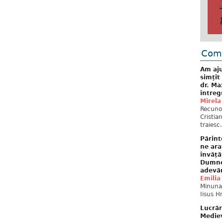
Come
Am aju
simțit
dr. Ma
întreg
Mirela
Recuno
Cristia
traiesc.
Părint
ne ara
învăță
Dumne
adevă
Emilia
Minunat
Iisus H
Lucrăr
Mediev