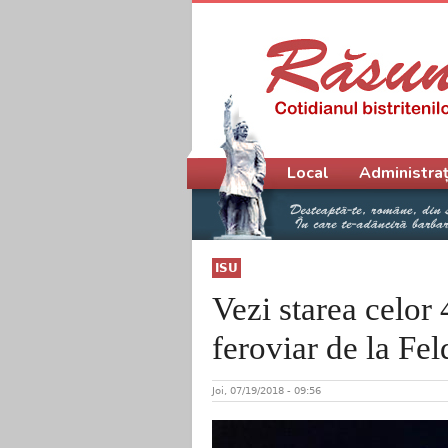
Meniu principal
Local
Administraț
ISU
Vezi starea celor 
feroviar de la Fel
Joi, 07/19/2018 - 09:56