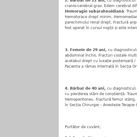
2.
Bărbat de 22 ani,
cu diagnosticul:
cranio-cerebral grav. Edem cerebral difu
Hemoragie subarahnoidiană
. Trau
Hemotorace drept minim. Hemomediasti
parechimului renal drept. Fractură arip
fost operat în cursul nopții și este inte
3. Femeie de 29 ani,
cu diagnosticul:
abdominal închis. Fracturi costale mult
acetabul drept cu luxație posterioară / 
Pacienta a rămas internată în Secția Or
4. Bărbat de 40 ani,
cu diagnosticul:
cu pierderea stării de conștiență. Tra
Hemoperitoneu. Fractură femur stâng. A
în Secția Chirurgie – Anestezie Terapie 
Purtător de cuvânt,