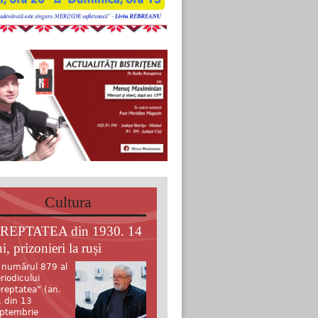
Cultura
REPTATEA din 1930. 14
i, prizonieri la ruși
 numărul 879 al
riodicului
reptatea” (an.
, din 13
ptembrie