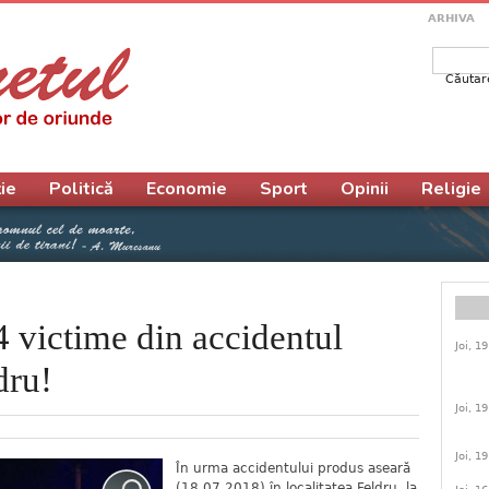
ARHIVA
Căutar
Form
ie
Politică
Economie
Sport
Opinii
Religie
4 victime din accidentul
Joi, 1
dru!
Joi, 1
Joi, 1
În urma accidentului produs aseară
(18.07.2018) în localitatea Feldru, la