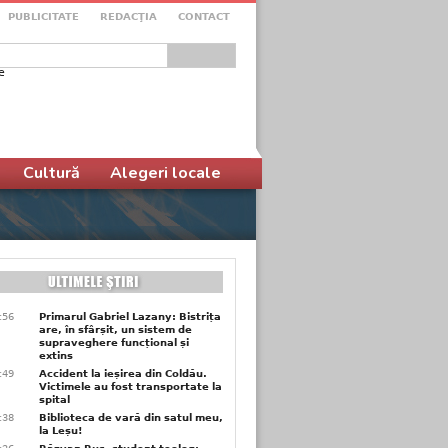
PUBLICITATE
REDACŢIA
CONTACT
e
ular de căutare
Cultură
Alegeri locale
9:56
Primarul Gabriel Lazany: Bistrița
are, în sfârșit, un sistem de
supraveghere funcțional și
extins
9:49
Accident la ieșirea din Coldău.
Victimele au fost transportate la
spital
9:38
Biblioteca de vară din satul meu,
la Leșu!