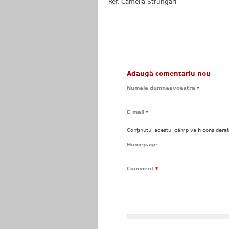
Ref. Camelia Strungari
Adaugă comentariu nou
Numele dumneavoastră
*
E-mail
*
Conţinutul acestui câmp va fi considerat c
Homepage
Comment
*