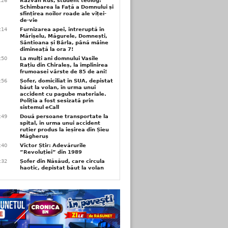
6:26
Răzvan Rus, student teolog:
Schimbarea la Față a Domnului și
sfințirea noilor roade ale viței-
de-vie
6:14
Furnizarea apei, întreruptă în
Mărișelu, Măgurele, Domnești,
Sântioana și Bârla, până mâine
dimineață la ora 7!
5:50
La mulți ani domnului Vasile
Rațiu din Chiraleș, la împlinirea
frumoasei vârste de 85 de ani!
3:56
Șofer, domiciliat în SUA, depistat
băut la volan, în urma unui
accident cu pagube materiale.
Poliția a fost sesizată prin
sistemul eCall
3:49
Două persoane transportate la
spital, în urma unui accident
rutier produs la ieșirea din Șieu
Măgheruș
3:40
Victor Știr: Adevărurile
”Revoluției” din 1989
3:32
Șofer din Năsăud, care circula
haotic, depistat băut la volan