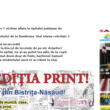
r 7 victime aflate la Spitalul Judeţean de
ntului de la Dumbrava. Vezi starea celorlate 3
ă încarcerată
la blocul de locuinţe de pe str. Arţarilor!
la spital, nu şi-au putut lua adio de la copil.
imul drum doar de frate, baritonul Samuel
a studentului mort în accident la Cluj.