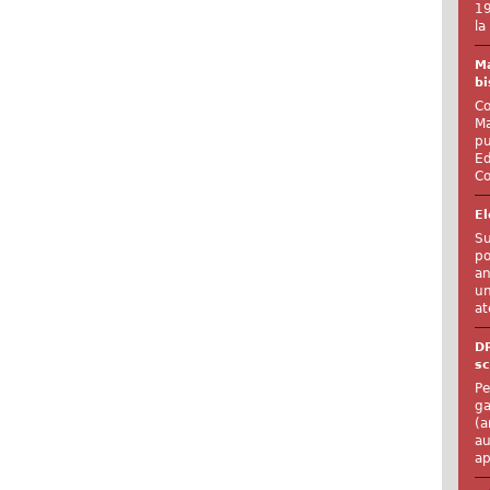
19
la
Ma
bi
Co
Ma
pu
Ed
Co
El
Su
po
an
un
at
D
sc
Pe
ga
(a
au
ap