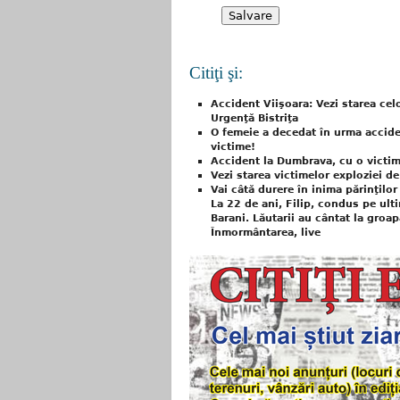
Citiţi şi:
Accident Viişoara: Vezi starea celo
Urgenţă Bistriţa
O femeie a decedat în urma accide
victime!
Accident la Dumbrava, cu o victim
Vezi starea victimelor exploziei de 
Vai câtă durere în inima părinţilor 
La 22 de ani, Filip, condus pe ult
Barani. Lăutarii au cântat la groap
Înmormântarea, live