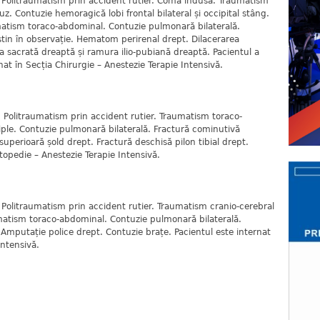
 Politraumatism prin accident rutier. Comă indusă. Traumatism
z. Contuzie hemoragică lobi frontal bilateral și occipital stâng.
matism toraco-abdominal. Contuzie pulmonară bilaterală.
n în observație. Hematom perirenal drept. Dilacerarea
a sacrată dreaptă și ramura ilio-pubiană dreaptă. Pacientul a
rnat în Secția Chirurgie – Anestezie Terapie Intensivă.
 Politraumatism prin accident rutier. Traumatism toraco-
iple. Contuzie pulmonară bilaterală. Fractură cominutivă
superioară șold drept. Fractură deschisă pilon tibial drept.
topedie – Anestezie Terapie Intensivă.
 Politraumatism prin accident rutier. Traumatism cranio-cerebral
umatism toraco-abdominal. Contuzie pulmonară bilaterală.
mputație police drept. Contuzie brațe. Pacientul este internat
Intensivă.