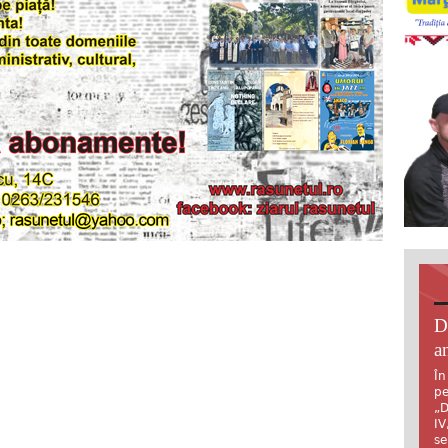
D
an
În
pe
„D
IV
se