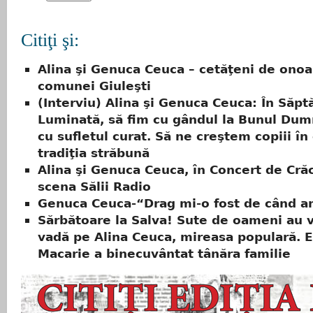
Citiţi şi:
Alina şi Genuca Ceuca – cetăţeni de onoa
comunei Giuleşti
(Interviu) Alina şi Genuca Ceuca: În Săp
Luminată, să fim cu gândul la Bunul Dum
cu sufletul curat. Să ne creştem copiii în 
tradiţia străbună
Alina şi Genuca Ceuca, în Concert de Cră
scena Sălii Radio
Genuca Ceuca-“Drag mi-o fost de când a
Sărbătoare la Salva! Sute de oameni au v
vadă pe Alina Ceuca, mireasa populară. 
Macarie a binecuvântat tânăra familie