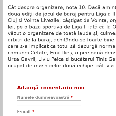
Cât despre organizare, nota 10. Dacă ami
două ediţii de jocul de baraj pentru Liga a III
Cluj şi Voinţa Livezile, câştigat de Voinţa, o
lei, pe o bază sportivă de Liga I, iată că la 
văzut o organizare de toată lauda şi, culme
arbitri de la baraj, achitându-se foarte bine
care s-a implicat ca totul să decurgă normal
comunei Cetate, Emil Ilieş, o persoană deos
Ursa Gavril, Liviu Peica şi bucătarul Tiniş Gav
ocupat de masa celor două echipe, cât şi a a
Adaugă comentariu nou
Numele dumneavoastră
*
E-mail
*