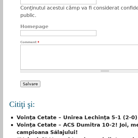
Conţinutul acestui câmp va fi considerat confiden
public.
Homepage
Comment
*
Citiţi şi:
Voinţa Cetate – Unirea Lechinţa 5-1 (2-0)
Voinţa Cetate – ACS Dumitra 10-2! Joi, m
campioana Sălajului!