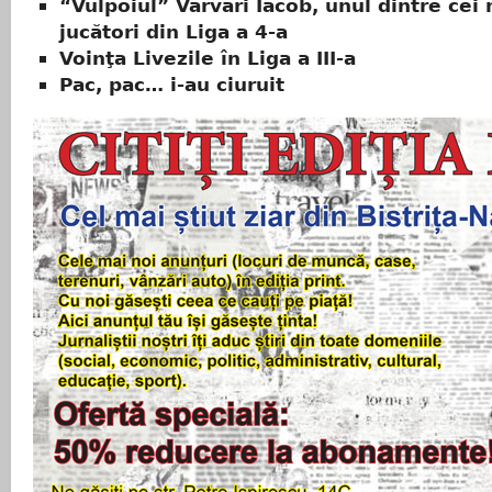
“Vulpoiul” Varvari Iacob, unul dintre cei
jucători din Liga a 4-a
Voinţa Livezile în Liga a III-a
Pac, pac… i-au ciuruit