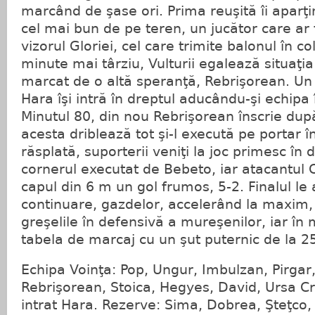
marcând de şase ori. Prima reuşită îi aparţi
cel mai bun de pe teren, un jucător care ar f
vizorul Gloriei, cel care trimite balonul în c
minute mai târziu, Vulturii egalează situaţia 
marcat de o altă speranţă, Rebrişorean. Un 
Hara îşi intră în dreptul aducându-şi echipa 
Minutul 80, din nou Rebrişorean înscrie dup
acesta driblează tot şi-l execută pe portar în
răsplată, suporterii veniţi la joc primesc în 
cornerul executat de Bebeto, iar atacantul Cr
capul din 6 m un gol frumos, 5-2. Finalul le 
continuare, gazdelor, accelerând la maxim,
greşelile în defensivă a mureşenilor, iar în 
tabela de marcaj cu un şut puternic de la 2
Echipa Voinţa: Pop, Ungur, Imbulzan, Pirgar
Rebrişorean, Stoica, Hegyes, David, Ursa Cri
intrat Hara. Rezerve: Sima, Dobrea, Şteţco,