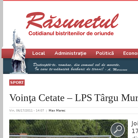
Meniu principal
Local
Administrație
Politică
Econo
SPORT
Voinţa Cetate – LPS Târgu Mur
Vin, 06/17/2011 - 14:07
Max Marec
Jo
17