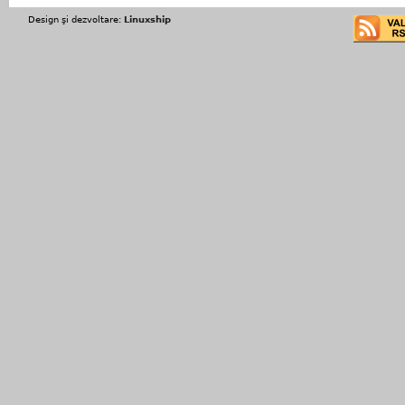
Design şi dezvoltare:
Linuxship