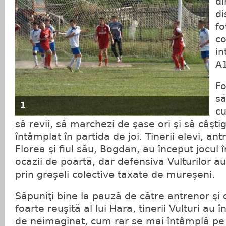
di
di
fo
co
in
A1
Fo
să
1
cu
să revii, să marchezi de şase ori şi să câştig
întâmplat în partida de joi. Tinerii elevi, an
Florea şi fiul său, Bogdan, au început jocul î
ocazii de poartă, dar defensiva Vulturilor a
prin greşeli colective taxate de mureşeni.
Săpuniţi bine la pauză de către antrenor şi
foarte reuşită al lui Hara, tinerii Vulturi au î
de neimaginat, cum rar se mai întâmplă pe 