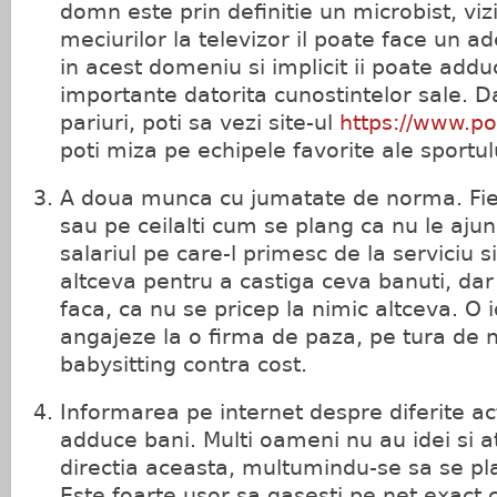
domn este prin definitie un microbist, viz
meciurilor la televizor il poate face un
in acest domeniu si implicit ii poate addu
importante datorita cunostintelor sale. D
pariuri, poti sa vezi site-ul
https://www.po
poti miza pe echipele favorite ale sportul
A doua munca cu jumatate de norma. Fiec
sau pe ceilalti cum se plang ca nu le aju
salariul pe care-l primesc de la serviciu s
altceva pentru a castiga ceva banuti, dar
faca, ca nu se pricep la nimic altceva. O 
angajeze la o firma de paza, pe tura de 
babysitting contra cost.
Informarea pe internet despre diferite acti
adduce bani. Multi oameni nu au idei si a
directia aceasta, multumindu-se sa se pl
Este foarte usor sa gasesti pe net exact