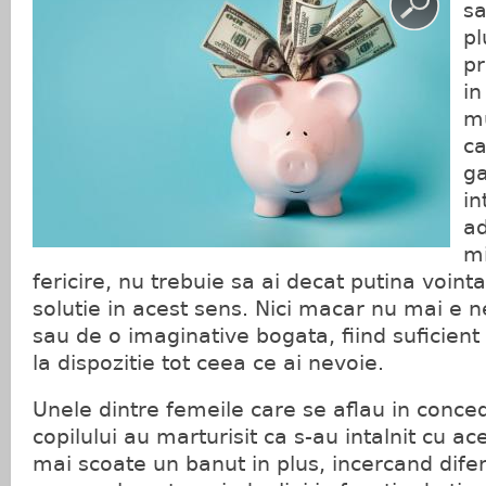
sa
pl
pr
in
mu
ca
g
in
a
mi
fericire, nu trebuie sa ai decat putina voint
solutie in acest sens. Nici macar nu mai e n
sau de o imaginative bogata, fiind suficient 
la dispozitie tot ceea ce ai nevoie.
Unele dintre femeile care se aflau in conce
copilului au marturisit ca s-au intalnit cu a
mai scoate un banut in plus, incercand difer