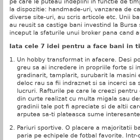
pe care le puteau indeplini in functie de tim
la dispozitie: handmade-uri, vanzarea de car
diverse site-uri, au scris articole etc. Unii b
au reusit sa castige bani investind la Bursa
inceput la sfaturile unui broker pana cand a
Iata cele 7 idei pentru a face bani in t
Un hobby transformat in afacere. Desi p
greu sa ai incredere in propriile forte si i
gradinarit, tamplarit, surubarit la masini e
deloc rau sa fii indraznet si sa incerci sa 
lucruri. Rafturile pe care le creezi pentr
din curte realizat cu multa migala sau de
gradinii tale pot fi apreciate si de altii car
arputea sa-ti plateasca sume interesante
Pariuri sportive. O placere a majoritatii b
paria pe echipele de fotbal favorite. Intr