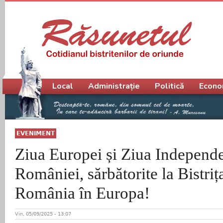
Meniu principal
Local
Administrație
Politică
Econo
EVENIMENT
Ziua Europei și Ziua Independe
României, sărbătorite la Bistriț
România în Europa!
Vin, 05/09/2025 - 13:07