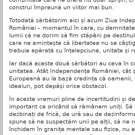
construi împreună un viitor mai bun.
Totodată sărbătorim aici și acum Ziua Inde
României – momentul în care, cu demnitate 
lumii că ne dorim să fim stăpâni pe destinul
care ne amintește că libertatea nu se câștig
trebuie apărată cu înțelepciune, unitate și r
Iar dacă aceste două sărbători au ceva în c
unitatea. Atât Independența României, cât 
Europeană au la bază credința că oamenii, u
idealuri, pot depăși orice obstacol.
În aceste vremuri pline de incertitudini și d
important ca oricând să rămânem uniți. Să
dezbinați de frică, de ură sau de dezinform
spune să ne suspectăm unii pe alții, să ne 
închidem în granițe mentale sau fizice, nu 