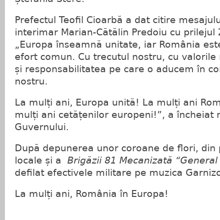
Prefectul Teofil Cioarbă a dat citire mesajul
interimar Marian-Cătălin Predoiu cu prilejul 
„Europa înseamnă unitate, iar România este
efort comun. Cu trecutul nostru, cu valorile
și responsabilitatea pe care o aducem în con
nostru.
La mulți ani, Europa unită! La mulți ani Ro
mulți ani cetățenilor europeni!”, a încheiat
Guvernului.
După depunerea unor coroane de flori, din p
locale și a
Brigăzii 81 Mecanizată “General
defilat efectivele militare pe muzica Garnizo
La mulți ani, România în Europa!