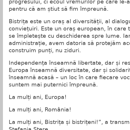
progresului, ci ecoul vremurilor pe care le
pentru că am știut să fim împreună.
Bistrița este un oraș al diversității, al dialog
conviețuiri. Este un oraș european, în care
se împletește cu deschiderea spre lume. Iar
administrație, avem datoria să protejăm ace
construim punți, nu ziduri.
Independența înseamnă libertate, dar și res
Europa înseamnă diversitate, dar și solidarit
înseamnă acasă – un loc în care fiecare voc
suntem mai puternici împreună.
La mulți ani, Europa!
La mulți ani, România!
La mulți ani, Bistrița și bistrițeni!”, a trans
Ștefania Stere.