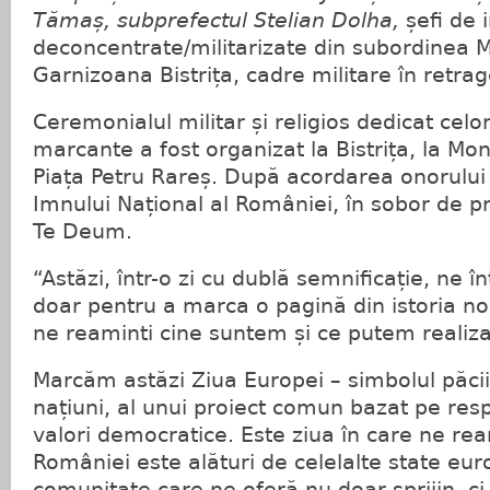
Tămaș, subprefectul Stelian Dolha,
șefi de i
deconcentrate/militarizate din subordinea MAI
Garnizoana Bistrița, cadre militare în retrag
Ceremonialul militar și religios dedicat ce
marcante a fost organizat la Bistrița, la Mo
Piața Petru Rareș. După acordarea onorului 
Imnului Național al României, în sobor de pre
Te Deum.
“Astăzi, într-o zi cu dublă semnificație, ne 
doar pentru a marca o pagină din istoria noa
ne reaminti cine suntem și ce putem realiz
Marcăm astăzi Ziua Europei – simbolul păcii,
națiuni, al unui proiect comun bazat pe respe
valori democratice. Este ziua în care ne rea
României este alături de celelalte state eur
comunitate care ne oferă nu doar sprijin, ci