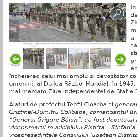
În
de
Zi
m
al
să
st
pr
ec
încheierea celui mai amplu și devastator conf
omenirii, al Doilea Război Mondial, în 1945
mai marcăm Ziua Independenței de Stat a 
Alături de prefectul Teofil Cioarbă și
general
Cristinel-Dumitru Colibaba, comandantul Br
“General Grigore Bălan”, au fost deputatul 
viceprimarul municipiului Bistrița – Ștefania
vicepreședintele Consiliului Județean Bistri