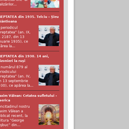
alizărilor...
EPTATEA din 1935. Telciu - Șieu
Sântioana
 periodicul
reptatea” (an. IX,
. 2187, din 13
nuarie 1935), ce
ărea la...
EPTATEA din 1930. 14 ani,
izonieri la ruși
 numărul 879 al
riodicului
reptatea” (an. IV,
n 13 septembrie
30), ce apărea la...
xim Vălean: Cetatea sufletului -
serica
ncitadinul nostru
xim Vălean a
blicat recent, la
itura "George
şbuc" din...