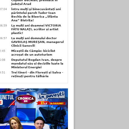
Copiilor Beclean, premiate in
județul Arad
07:04
Întru mulţi şi binecuvântați ani
părintelui paroh Tudor-Ioan
Bechiș de la Biserica „Sfânta
Ana” Bistrița!
06:59
La mulți ani doamnei VICTORIA
FĂTU NALAŢI, scriitor și artist
plastic!
06:57
La mulţi ani domnului doctor
GAVRILAŞ MUREŞAN, managerul
Clinicii Sanovil!
2:45
Miceștii de Câmpie: biciclist
acroșat de un autoturism
6:08
Deputatul Bogdan Ivan, despre
mandatul său și deciziile luate la
Ministerul Energiei
3:51
Trei tineri - din Florești și Salva -
reținuți pentru tâlhărie