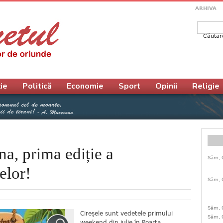
ARHIVA
Căutar
Form
ie
Politică
Economie
Sport
Opinii
Religie
lna, prima ediție a
Sâm, 
elor!
Sâm, 
Sâm, 
Cireșele sunt vedetele primului
Sâm, 
weekend din iulie în Poarta