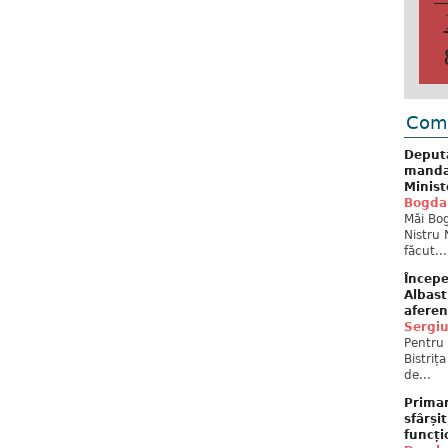
Come
Deput
mandat
Minist
Bogda
Măi Bog
Nistru 
făcut...
Începe
Albast
aferen
Sergi
Pentru 
Bistriț
de...
Primar
sfârși
funcți