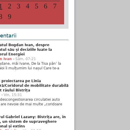
1
2
3
4
5
6
7
8
9
ntarii
atul Bogdan Ivan, despre
ul său și deciziile luate la
erul Energiei
n Ivan
-
Sâm, 07:21
dane, măi Ivane, De la Tisa pân’ la
Noi îi mulțumim lui nașul Care te-a
 proiectarea pe Linia
ră/Coridorul de mobilitate durabilă
t râului Bistrița
u
-
Vin, 15:31
descongestionarea circulatiei auto
a are nevoie de mai multe „coridoare
ul Gabriel Lazany: Bistrița are, în
t, un sistem de supraveghere
onal și extins