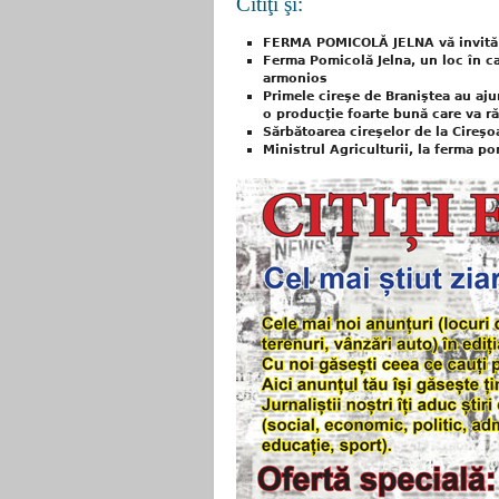
Citiţi şi:
FERMA POMICOLĂ JELNA vă invită l
Ferma Pomicolă Jelna, un loc în ca
armonios
Primele cireşe de Braniştea au aj
o producţie foarte bună care va r
Sărbătoarea cireşelor de la Cireşo
Ministrul Agriculturii, la ferma p