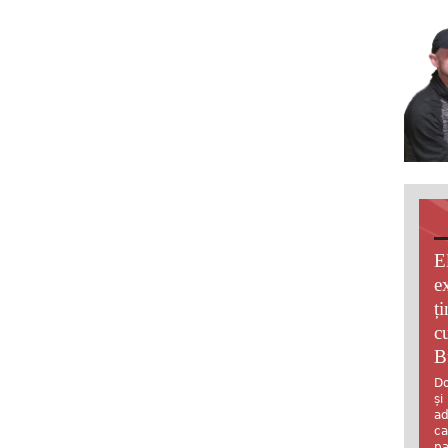
E
e
ț
c
B
Do
și
ad
ca
pa