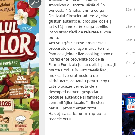
Transilvaniei-Bistrița-Năsăud. În
Sâm, 
perioada 4-5 iulie, prima ediție
Festivalul Cireșelor aduce la Jelna
gusturi autentice, produse locale și
activități pentru întreaga familie,
Sâm, 
într-o atmosferă de relaxare și voie
bună.
Sâm, 
Aici veți găsi: cireșe proaspete și
preparate cu cireșe marca Ferma
Vin, 2
Pomicola Jelna:; live cooking show cu
ingrediente provenite tot de la
Vin, 1
Ferma Pomicola Jelna; delicii și creații
marca Produs în Bistrița-Năsăud;
muzică live și atmosferă de
Vin, 1
sărbătoare, activități pentru copii.
Este o ocazie perfectă de a
descoperi oameni gospodari,
produse autentice și farmecul
comunităților locale, în liniștea
naturii, promit organizatorii.
Haideți să sărbătorim împreună
roadele verii!