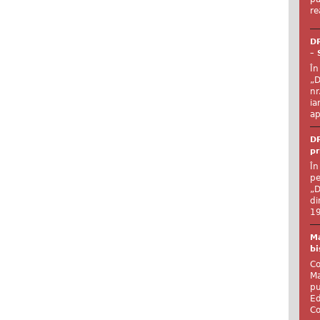
re
DR
– 
În
„D
nr
ia
ap
DR
pr
În
pe
„D
di
19
Ma
bi
Co
Ma
pu
Ed
Co