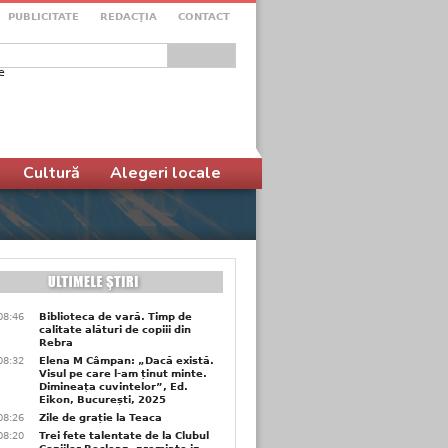
PUBLICITATE
REDACŢIA
CONTACT
e
ular de căutare
Cultură
Alegeri locale
08:46
Biblioteca de vară. Timp de
calitate alături de copiii din
Rebra
08:32
Elena M Câmpan: „Dacă există.
Visul pe care l-am ținut minte.
Dimineața cuvintelor”, Ed.
Eikon, București, 2025
08:26
Zile de grație la Teaca
08:20
Trei fete talentate de la Clubul