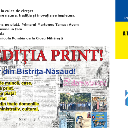
a cules de cireșe!
re natura, tradiția și inovația se împletesc
uns pe piaţă. Primarul Martonos Tamas: Avem
ămâne în ţară
aia
omicolă Pombis de la Ciceu Mihăieşti