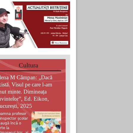
Cultura
lena M Câmpan: „Dacă
xistă. Visul pe care l-am
inut minte. Dimineața
uvintelor”, Ed. Eikon,
ucurești, 2025
amna profesor
 inspector școlar
augă încă o
rte la
lmaresul liric al