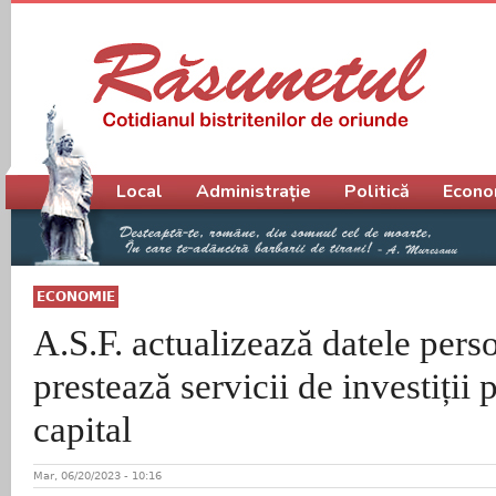
Meniu principal
Local
Administrație
Politică
Econo
ECONOMIE
A.S.F. actualizează datele pers
prestează servicii de investiții 
capital
Mar, 06/20/2023 - 10:16