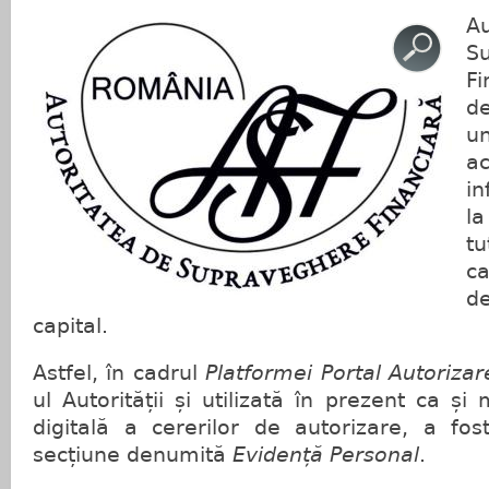
A
S
F
de
u
a
in
la
t
ca
de
capital.
Astfel, în cadrul
Platformei Portal Autorizar
ul Autorității și utilizată în prezent ca și
digitală a cererilor de autorizare, a fo
secțiune denumită
Evidență Personal
.