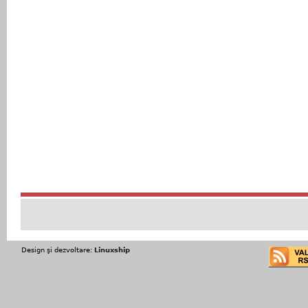
Design şi dezvoltare:
Linuxship